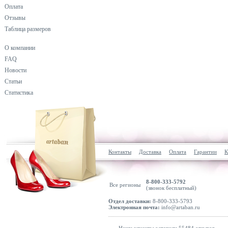
Оплата
Отзывы
Таблица размеров
О компании
FAQ
Новости
Статьи
Статистика
Контакты
Доставка
Оплата
Гарантии
К
8-800-333-5792
Все регионы
(звонок бесплатный)
Отдел доставки:
8-800-333-5793
Электронная почта:
info@artaban.ru