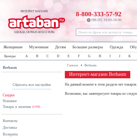
ИНТЕРНЕТ-МАГАЗИН
8-800-333-57-92
ПН-ПТ, 10:00-18:00
ОДЕЖДА, ОБУВЬ И АКСЕССУАРЫ
Женщинам
Мужчинам
Детям
Большие размеры
Одежда
Обу
Бренды:
A
B
C
D
E
F
G
H
I
J
K
Главная
Berhasm
Berhasm
Интернет-магазин Berhasm
На данный момент в этом разделе нет товаров
Сбросить все настройки
Возможно, вас заинтересуют товары из следу
Скидки
Новинки
Товары в наличии
(1144)
Контакты
Доставка
Возвраты