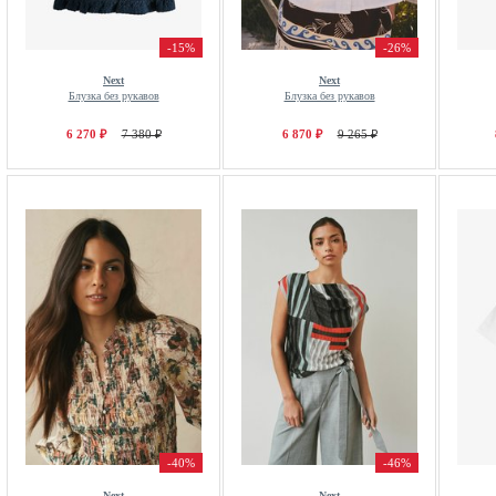
-15%
-26%
Next
Next
Блузка без рукавов
Блузка без рукавов
6 270 ₽
7 380 ₽
6 870 ₽
9 265 ₽
-40%
-46%
Next
Next