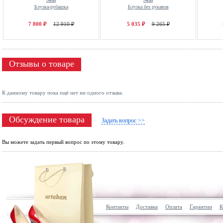
Блузка-рубашка
Блузка без рукавов
7 800 ₽
12 910 ₽
5 035 ₽
9 265 ₽
Отзывы о товаре
К данному товару пока ещё нет ни одного отзыва.
Обсуждение товара
Задать вопрос >>
Вы можете задать первый вопрос по этому товару.
Контакты
Доставка
Оплата
Гарантии
К