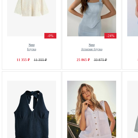
-0%
-24%
Next
Next
Блузка
Атласная блузка
11 355 ₽
11 355 ₽
25 865 ₽
33 875 ₽