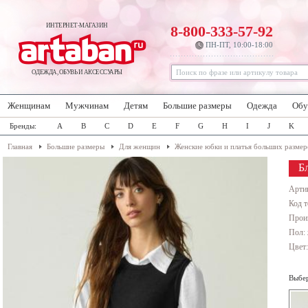
ИНТЕРНЕТ-МАГАЗИН
8-800-333-57-92
ПН-ПТ, 10:00-18:00
ОДЕЖДА, ОБУВЬ И АКСЕССУАРЫ
Женщинам
Мужчинам
Детям
Большие размеры
Одежда
Обу
Бренды:
A
B
C
D
E
F
G
H
I
J
K
Главная
Большие размеры
Для женщин
Женские юбки и платья больших размер
Б
Арти
Код т
Прои
Пол:
Цвет
Выбер