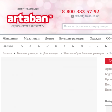
ИНТЕРНЕТ-МАГАЗИН
8-800-333-57-92
ПН-ПТ, 10:00-18:00
ОДЕЖДА, ОБУВЬ И АКСЕССУАРЫ
Женщинам
Мужчинам
Детям
Большие размеры
Одежда
Обу
Бренды:
A
B
C
D
E
F
G
H
I
J
K
Главная
Большие размеры
Для женщин
Женская обувь больших размеров
Б
Б
Арти
Код т
Прои
Пол:
Цвет
Выбер