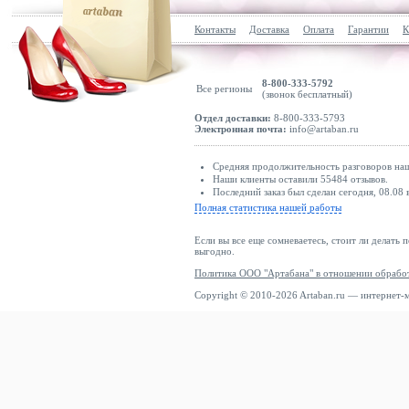
Контакты
Доставка
Оплата
Гарантии
К
8-800-333-5792
Все регионы
(звонок бесплатный)
Отдел доставки:
8-800-333-5793
Электронная почта:
info@artaban.ru
Средняя продолжительность разговоров наш
Наши клиенты оставили 55484 отзывов.
Последний заказ был сделан сегодня, 08.08 
Полная статистика нашей работы
Если вы все еще сомневаетесь, стоит ли делать 
выгодно.
Политика ООО "Артабана" в отношении обрабо
Copyright © 2010-2026 Artaban.ru — интернет-