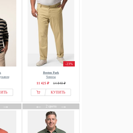
-23%
k
Boston Park
рукавом
Чиносы
11 425 ₽
14 840 ₽
ПИТЬ
КУПИТЬ
→
←
→
2 цвета