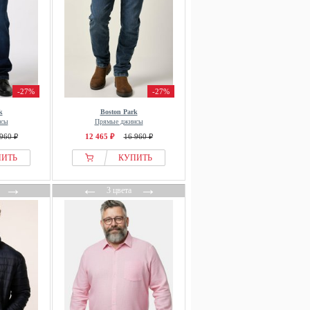
-27%
-27%
k
Boston Park
нсы
Прямые джинсы
960 ₽
12 465 ₽
16 960 ₽
ПИТЬ
КУПИТЬ
→
←
→
3 цвета