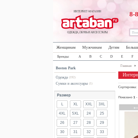
ИНТЕРНЕТ-МАГАЗИН
8-
ОДЕЖДА, ОБУВЬ И АКСЕССУАРЫ
Женщинам
Мужчинам
Детям
Больш
Бренды:
A
B
C
D
E
F
Главная
Boston Park
Интерн
Одежда
(192)
Сумки и аксессуары
(1)
Сортировка
Размер
Показано
1
-
L
XL
XXL
3XL
4XL
5XL
24
25
26
27
28
29
30
31
32
33