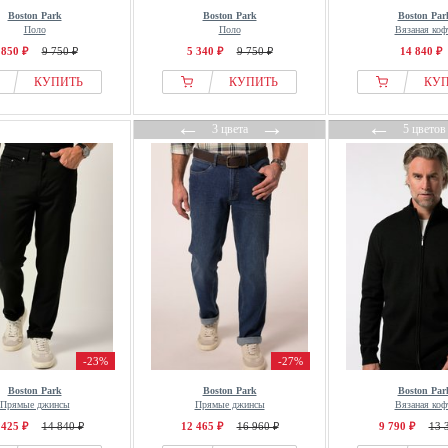
Boston Park
Boston Park
Boston Par
Поло
Поло
Вязаная коф
 850 ₽
9 750 ₽
5 340 ₽
9 750 ₽
14 840 ₽
КУПИТЬ
КУПИТЬ
КУ
←
→
←
3 цвета
5 цветов
-23%
-27%
Boston Park
Boston Park
Boston Par
Прямые джинсы
Прямые джинсы
Вязаная коф
 425 ₽
14 840 ₽
12 465 ₽
16 960 ₽
9 790 ₽
13 