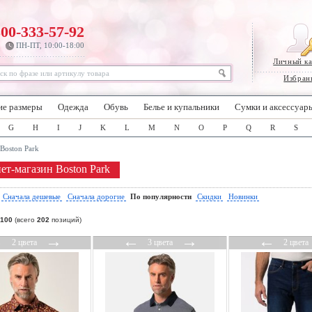
800-333-57-92
ПН-ПТ, 10:00-18:00
Личный к
Избран
ие размеры
Одежда
Обувь
Белье и купальники
Сумки и аксессуар
G
H
I
J
K
L
M
N
O
P
Q
R
S
Boston Park
ет-магазин Boston Park
:
Сначала дешевые
Сначала дорогие
По популярности
Скидки
Новинки
100
(всего
202
позиций)
←
→
←
→
←
2 цвета
3 цвета
2 цвета