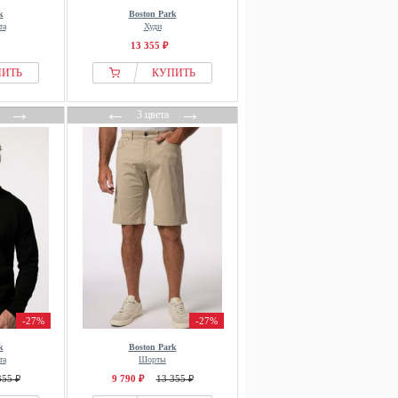
k
Boston Park
та
Худи
13 355 ₽
ПИТЬ
КУПИТЬ
→
←
→
3 цвета
-27%
-27%
k
Boston Park
та
Шорты
355 ₽
9 790 ₽
13 355 ₽