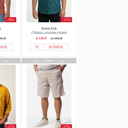
-30%
-27%
k
Boston Park
Рубашка с коротким рукавом
95 ₽
8 530 ₽
11 660 ₽
ПИТЬ
КУПИТЬ
→
←
→
2 цвета
-27%
-27%