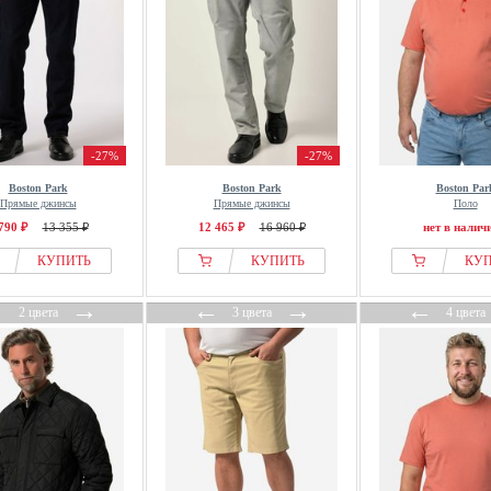
-27%
-27%
Boston Park
Boston Park
Boston Par
Прямые джинсы
Прямые джинсы
Поло
790 ₽
13 355 ₽
12 465 ₽
16 960 ₽
нет в налич
КУПИТЬ
КУПИТЬ
КУ
←
→
←
→
←
2 цвета
3 цвета
4 цвета