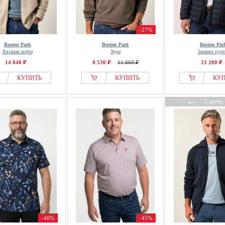
-27%
Boston Park
Boston Park
Boston Par
Вязаная кофта
Худи
Зимняя курт
14 840 ₽
8 530 ₽
11 660 ₽
21 200 ₽
КУПИТЬ
КУПИТЬ
КУ
←
2 цвета
-40%
-45%