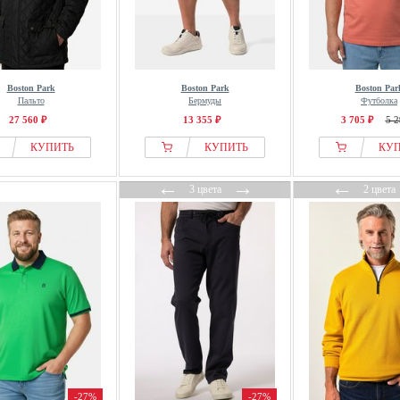
Boston Park
Boston Park
Boston Par
Пальто
Бермуды
Футболка
27 560 ₽
13 355 ₽
3 705 ₽
5 2
КУПИТЬ
КУПИТЬ
КУ
←
→
←
3 цвета
2 цвета
-27%
-27%