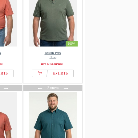
NEW
k
Boston Park
Поло
ии
нет в наличии
ПИТЬ
КУПИТЬ
→
←
→
3 цвета