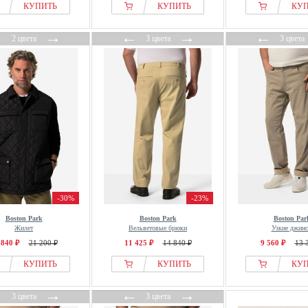
КУПИТЬ
КУПИТЬ
КУ
←
→
←
→
←
2 цвета
3 цвета
3 цвета
-30%
-23%
Boston Park
Boston Park
Boston Par
Жилет
Вельветовые брюки
Узкие джин
 840 ₽
21 200 ₽
11 425 ₽
14 840 ₽
9 560 ₽
13 
КУПИТЬ
КУПИТЬ
КУ
←
→
←
→
3 цвета
3 цвета