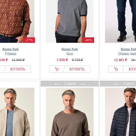
-27%
-40%
Boston Park
Boston Park
Boston Par
Рубашка
Поло
Прямые джи
530 ₽
11 660 ₽
5 850 ₽
9 750 ₽
12 465 ₽
16 
КУПИТЬ
КУПИТЬ
КУ
←
→
←
2 цвета
3 цвета