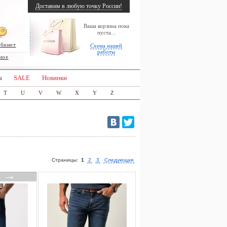
Доставим в любую точку России!
Ваша корзина пока
пуста...
абинет
Схема нашей
работы
ное
ы
SALE
Новинки
T
U
V
W
X
Y
Z
Страницы:
1
2
3
Следующая
→