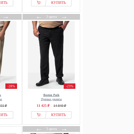
ПИТЬ
КУПИТЬ
→
←
→
3 цвета
-28%
-23%
k
Boston Park
сы
Прямые джинсы
355 ₽
11 425 ₽
14 840 ₽
ПИТЬ
КУПИТЬ
←
→
3 цвета