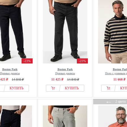
-23%
-23%
Boston Park
Boston Park
Boston Par
Прямые джинсы
Прямые джинсы
Поло с длинным 
 425 ₽
14 840 ₽
11 425 ₽
14 840 ₽
11 660 ₽
КУПИТЬ
КУПИТЬ
КУ
←
2 цвета