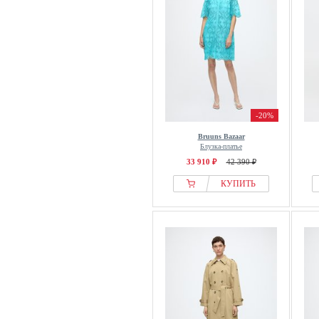
-20%
Bruuns Bazaar
Блузка-платье
33 910 ₽
42 390 ₽
КУПИТЬ