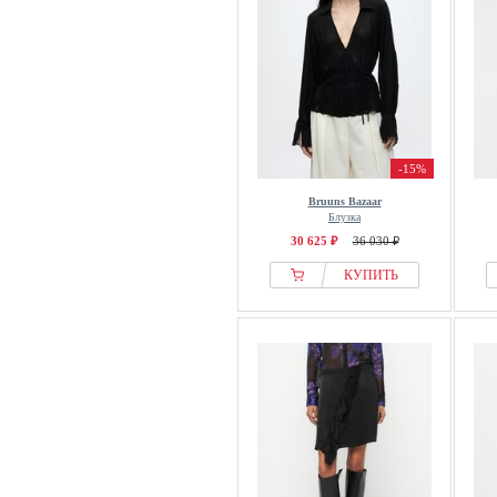
-15%
Bruuns Bazaar
Блузка
30 625 ₽
36 030 ₽
КУПИТЬ