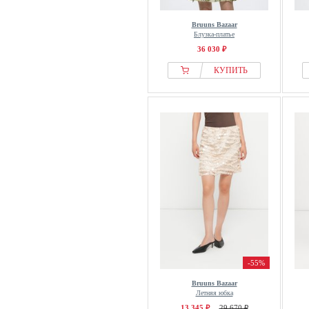
Bruuns Bazaar
Блузка-платье
36 030 ₽
КУПИТЬ
-55%
Bruuns Bazaar
Летняя юбка
13 345 ₽
29 670 ₽