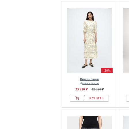
-20%
Bruuns Bazaar
Длинное платье
33 910 ₽
42 390 ₽
КУПИТЬ