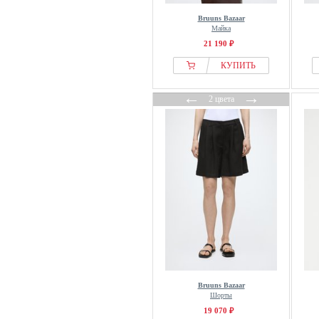
Bruuns Bazaar
Майка
21 190 ₽
КУПИТЬ
←
→
2 цвета
Bruuns Bazaar
Шорты
19 070 ₽