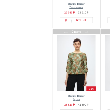
Bruuns Bazaar
Платье макси
20 340 ₽
33 910 ₽
КУПИТЬ
←
→
2 цвета
-32%
Bruuns Bazaar
Блузка
28 820 ₽
42 390 ₽