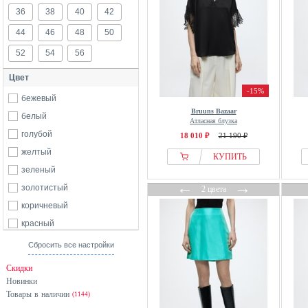
36
38
40
42
44
46
48
50
52
54
56
Цвет
-15%
бежевый
Bruuns Bazaar
белый
Атласная блузка
голубой
18 010 ₽
21 190 ₽
желтый
КУПИТЬ
зеленый
←
→
золотистый
2 цвета
коричневый
красный
разноцветный
Сбросить все настройки
розовый
Скидки
серебристый
Новинки
Товары в наличии
серый
(1144)