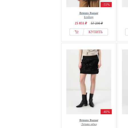
-55%
Bruuns Bazaar
Блейзер
25 855 ₽
57 230 ₽
КУПИТЬ
-40%
Bruuns Bazaar
Летняя юбка