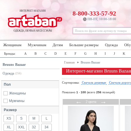
ИНТЕРНЕТ-МАГАЗИН
8-800-333-57-92
ПН-ПТ, 10:00-18:00
ОДЕЖДА, ОБУВЬ И АКСЕССУАРЫ
Женщинам
Мужчинам
Детям
Большие размеры
Одежда
Обу
Бренды:
A
B
C
D
E
F
G
H
I
J
K
Главная
Bruuns Bazaar
Bruuns Bazaar
Интернет-магазин Bruuns Bazaa
Одежда
(256)
Сортировка:
Сначала дешевые
Сначала дорог
Пол
Показано
1
-
100
(всего
256
позиций)
Женщины
←
→
Мужчины
2 цвета
Размер
XS
S
M
L
XL
XXL
32
34