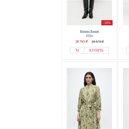
-30%
Bruuns Bazaar
Юбка
20 765 ₽
29 670 ₽
КУПИТЬ