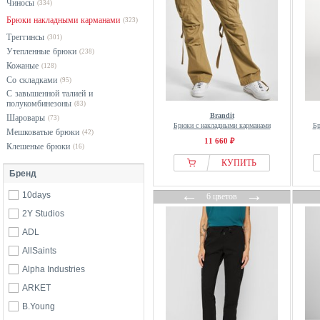
Чиносы
(334)
Брюки накладными карманами
(323)
Треггинсы
(301)
Утепленные брюки
(238)
Кожаные
(128)
Со складками
(95)
С завышенной талией и
полукомбинезоны
(83)
Brandit
Шаровары
(73)
Брюки с накладными карманами
Бр
Мешковатые брюки
(42)
11 660 ₽
Клешеные брюки
(16)
КУПИТЬ
Бренд
←
→
10days
6 цветов
2Y Studios
ADL
AllSaints
Alpha Industries
ARKET
B.Young