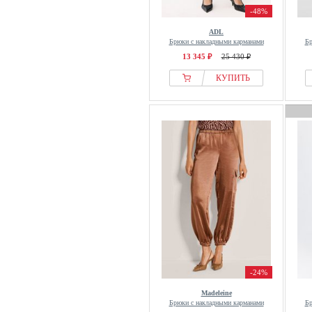
-48%
ADL
Брюки с накладными карманами
Бр
13 345 ₽
25 430 ₽
КУПИТЬ
-24%
Madeleine
Брюки с накладными карманами
Бр