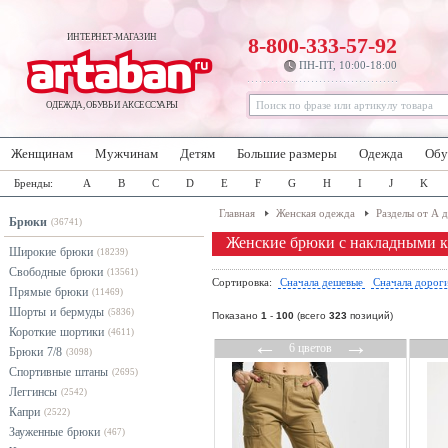
ИНТЕРНЕТ-МАГАЗИН
8-800-333-57-92
ПН-ПТ, 10:00-18:00
ОДЕЖДА, ОБУВЬ И АКСЕССУАРЫ
Женщинам
Мужчинам
Детям
Большие размеры
Одежда
Обу
Бренды:
A
B
C
D
E
F
G
H
I
J
K
Главная
Женская одежда
Разделы от А 
Брюки
(36741)
Женские брюки с накладными 
Широкие брюки
(18239)
Свободные брюки
(13561)
Сортировка:
Сначала дешевые
Сначала дорог
Прямые брюки
(11469)
Шорты и бермуды
(5836)
Показано
1
-
100
(всего
323
позиций)
Короткие шортики
(4611)
←
→
6 цветов
Брюки 7/8
(3098)
Спортивные штаны
(2695)
Леггинсы
(2542)
Капри
(2522)
Зауженные брюки
(467)