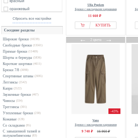
Carhartt WIP
красный
Ulla Popken
Cecil
оранжевый
Брюки с накладными карманами
Бр
11 660 ₽
Champion
розовый
Сбросить все настройки
Cinq à Sept
серебристый
КУПИТЬ
Соседние разделы
CITIZENS OF HUMANITY
серый
←
→
Широкие брюки
(18239)
2 цвета
COMMA
синий
Свободные брюки
(13561)
Cream
фиолетовый
Прямые брюки
(11469)
Culture
хаки
Шорты и бермуды
(5836)
Короткие шортики
DEF
(4611)
черный
Брюки 7/8
(3098)
Deha
Спортивные штаны
(2695)
Desigual
Леггинсы
(2542)
Капри
Diesel
(2522)
Зауженные брюки
(467)
DOUBLE A BY W.W.
Чиносы
(334)
Ed Hardy
Треггинсы
(301)
-43%
EDITED
Утепленные брюки
(238)
Кожаные
(128)
Elara
Vans
Брюки с накладными карманами
Бр
Со складками
(95)
Ellen New York
С завышенной талией и
9 740 ₽
16 960 ₽
полукомбинезоны
(83)
Fiorella Rubino