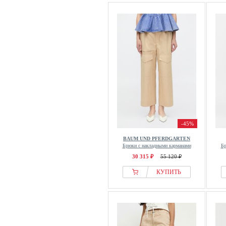
-45%
BAUM UND PFERDGARTEN
Брюки с накладными карманами
Бр
30 315 ₽
55 120 ₽
КУПИТЬ