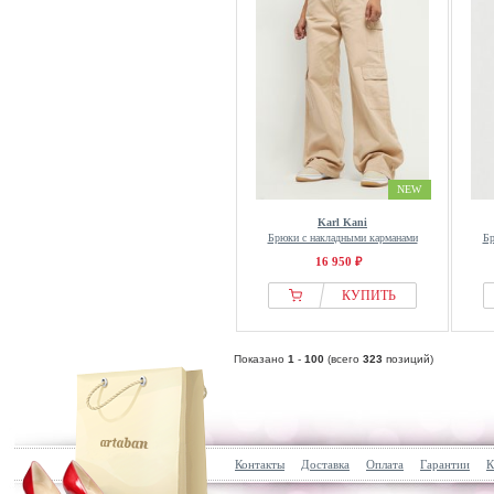
NEW
Karl Kani
Брюки с накладными карманами
Бр
16 950 ₽
КУПИТЬ
Показано
1
-
100
(всего
323
позиций)
Контакты
Доставка
Оплата
Гарантии
К