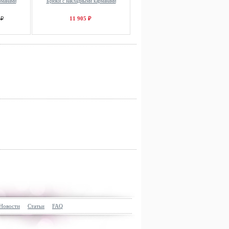
рманами
Брюки с накладными карманами
 ₽
11 905 ₽
Новости
Статьи
FAQ