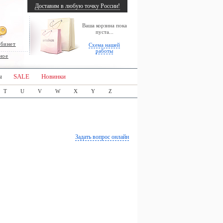
Доставим в любую точку России!
Ваша корзина пока
пуста...
абинет
Схема нашей
работы
ное
ы
SALE
Новинки
T
U
V
W
X
Y
Z
Задать вопрос онлайн