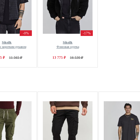
-0%
-17%
Siksilk
Siksilk
с коротким рукавом
Флисовая куртка
5 ₽
11 565 ₽
13 775 ₽
16 530 ₽