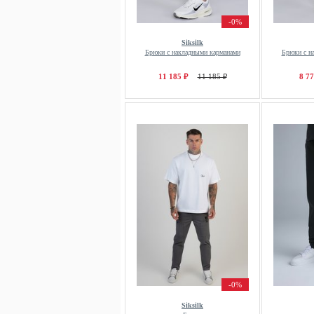
-0%
Siksilk
Брюки с накладными карманами
Брюки с н
11 185 ₽
11 185 ₽
8 77
-0%
Siksilk