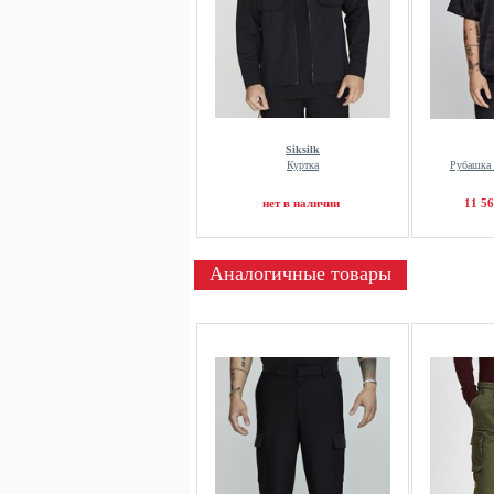
Siksilk
Куртка
Рубашка 
нет в наличии
11 56
Аналогичные товары