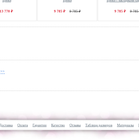
Брюки
Брюки
Брюки с накладными ка
13 770 ₽
9 785 ₽
9 785 ₽
9 785 ₽
9 785
 >>
Доставка
Оплата
Гарантии
Качество
Отзывы
Таблица размеров
Материалы