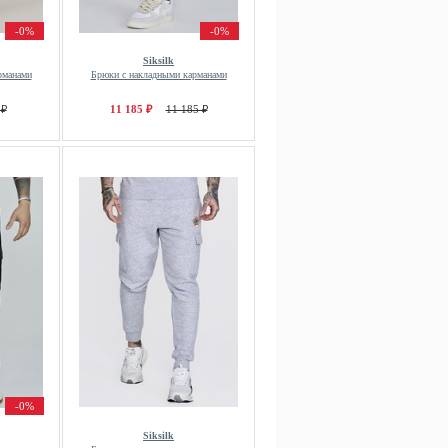
-0%
-0%
Siksilk
рманами
Брюки с накладными карманами
 ₽
11 185 ₽
11 185 ₽
-0%
Siksilk