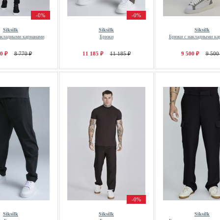
-0%
-0%
Siksilk
Siksilk
Siksilk
акладными карманами
Брюки
Брюки с накладными ка
0 ₽
8 770 ₽
11 185 ₽
11 185 ₽
9 500 ₽
9 500
-0%
Siksilk
Siksilk
Siksilk