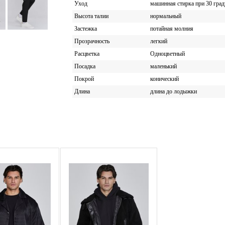
Уход
машинная стирка при 30 град
Высота талии
нормальный
Застежка
потайная молния
Прозрачность
легкий
Расцветка
Одноцветный
Посадка
маленький
Покрой
конический
Длина
длина до лодыжки