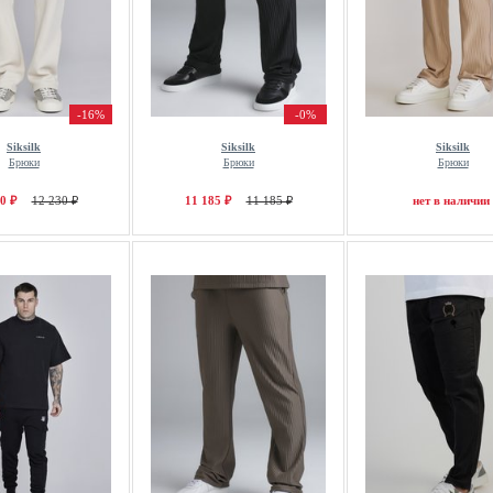
-16%
-0%
Siksilk
Siksilk
Siksilk
Брюки
Брюки
Брюки
0 ₽
12 230 ₽
11 185 ₽
11 185 ₽
нет в наличии