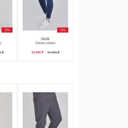
-0%
-0%
Siksilk
ы
Прямые джинсы
5 ₽
10 600 ₽
10 600 ₽