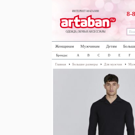
ИНТЕРНЕТ-МАГАЗИН
8-
ОДЕЖДА, ОБУВЬ И АКСЕССУАРЫ
Женщинам
Мужчинам
Детям
Больш
Бренды:
A
B
C
D
E
F
Главная
Большие размеры
Для мужчин
Муж