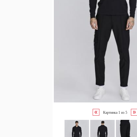
Картинка
1
из
5