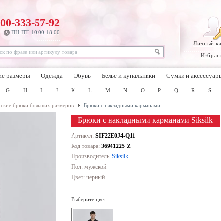
800-333-57-92
ПН-ПТ, 10:00-18:00
Личный к
Избран
ие размеры
Одежда
Обувь
Белье и купальники
Сумки и аксессуар
G
H
I
J
K
L
M
N
O
P
Q
R
S
ские брюки больших размеров
Брюки с накладными карманами
Брюки с накладными карманами Siksilk
Артикул:
SIF22E0J4-Q11
Код товара:
36941225-Z
Производитель:
Siksilk
Пол: мужской
Цвет:
черный
Выберите цвет: