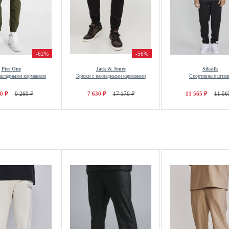
-62%
-56%
Pier One
Jack & Jones
Siksilk
акладными карманами
Брюки с накладными карманами
Спортивные штан
0 ₽
9 260 ₽
7 630 ₽
17 170 ₽
11 565 ₽
11 56