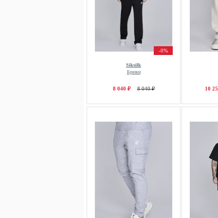
-0%
Siksilk
Брюки
8 040 ₽
8 040 ₽
10 25