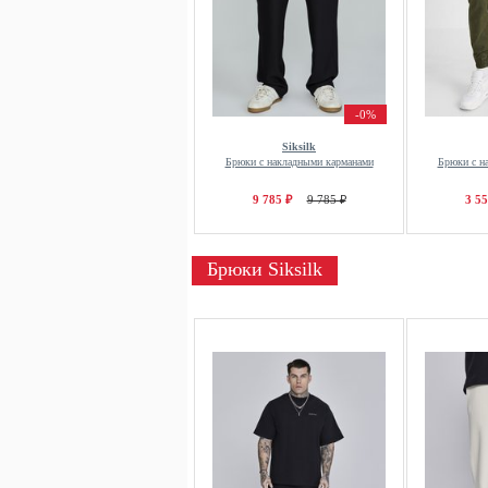
-0%
Siksilk
Брюки с накладными карманами
Брюки с н
9 785 ₽
9 785 ₽
3 55
Брюки Siksilk