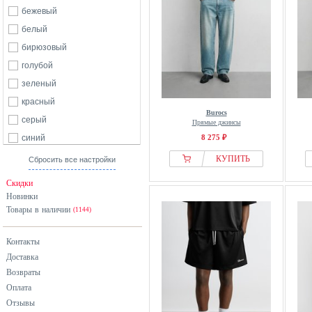
бежевый
белый
бирюзовый
голубой
зеленый
красный
Burocs
серый
Прямые джинсы
синий
8 275 ₽
черный
КУПИТЬ
Сбросить все настройки
Скидки
Новинки
Товары в наличии
(1144)
Контакты
Доставка
Возвраты
Оплата
Отзывы