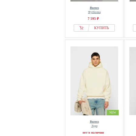
Burocs
Футболка
7 595 ₽
КУПИТЬ
NEW
Burocs
Худи
нет в наличии