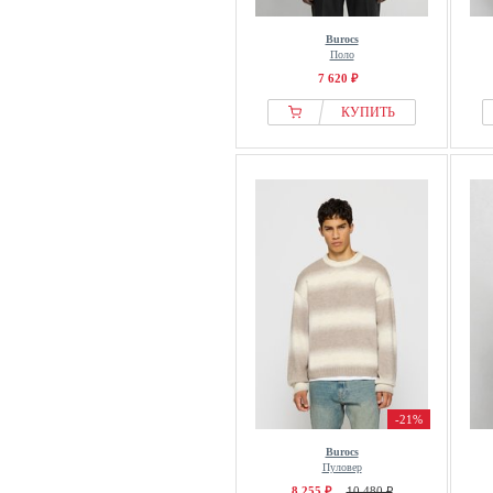
Burocs
Поло
7 620 ₽
КУПИТЬ
-21%
Burocs
Пуловер
8 255 ₽
10 480 ₽