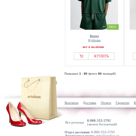
NEW
Burocs
Футболка
нет в наличии
КУПИТЬ
Показано
1
-
80
(всего
80
позиций)
Контакты
Доставка
Оплата
Гарантии
К
8-800-333-5792
Все регионы
(звонок бесплатный)
Отдел доставки:
8-800-333-5793
Электронная почта:
info@artaban.ru