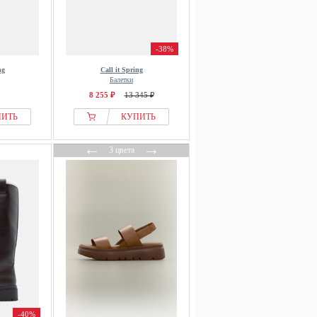
-38%
ng
Call it Spring
Балетки
8 255 ₽
13 345 ₽
ПИТЬ
КУПИТЬ
←
→
3 цвета
-40%