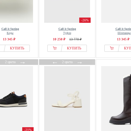
-26%
Call it Spring
Call it Spring
Call it Spri
Кеды
Туфли
Шлепанцы
13 345 ₽
10 250 ₽
13 770 ₽
13 345 ₽
КУПИТЬ
КУПИТЬ
КУ
←
→
←
→
2 цвета
2 цвета
-21%