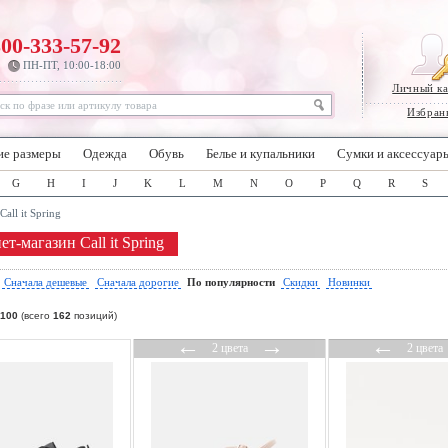
800-333-57-92
ПН-ПТ, 10:00-18:00
Личный к
Избран
ие размеры
Одежда
Обувь
Белье и купальники
Сумки и аксессуар
G
H
I
J
K
L
M
N
O
P
Q
R
S
Call it Spring
т-магазин Call it Spring
:
Сначала дешевые
Сначала дорогие
По популярности
Скидки
Новинки
100
(всего
162
позиций)
←
→
←
2 цвета
2 цвета