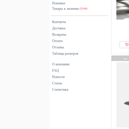
розовый
Новинки
Товары в наличии
серебристый
(1144)
серый
Контакты
синий
Доставка
фиолетовый
Возвраты
хаки
Оплата
черный
Отзывы
Таблица размеров
О компании
FAQ
Новости
Статьи
Статистика