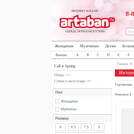
ИНТЕРНЕТ-МАГАЗИН
8-
ОДЕЖДА, ОБУВЬ И АКСЕССУАРЫ
Женщинам
Мужчинам
Детям
Больш
Бренды:
A
B
C
D
E
F
Главная
Call it Spring
Интерне
Обувь
(123)
Сумки и аксессуары
(39)
Сортировка
Пол
Показано
1
-
Женщины
Мужчины
Размер
6
6.5
7.5
8