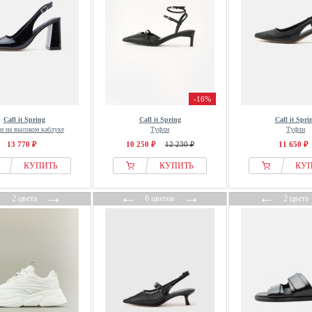
-16%
Call it Spring
Call it Spring
Call it Spri
и на высоком каблуке
Туфли
Туфли
13 770 ₽
10 250 ₽
12 230 ₽
11 650 ₽
КУПИТЬ
КУПИТЬ
КУ
←
→
←
→
←
2 цвета
6 цветов
2 цвета