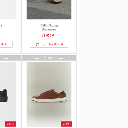
ng
Call it Spring
Босоножки
₽
11 650 ₽
ПИТЬ
КУПИТЬ
→
←
→
3 цвета
-35%
-21%