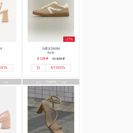
-27%
ng
Call it Spring
Кеды
8 520 ₽
11 650 ₽
ПИТЬ
КУПИТЬ
→
←
→
3 цвета