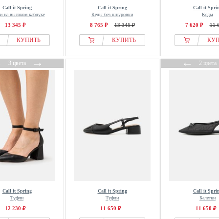
Call it Spring
Call it Spring
Call it Spri
и на высоком каблуке
Кеды без шнуровки
Кеды
13 345 ₽
8 765 ₽
13 345 ₽
7 620 ₽
11 
КУПИТЬ
КУПИТЬ
КУ
←
→
←
3 цвета
2 цвета
Call it Spring
Call it Spring
Call it Spri
Туфли
Туфли
Балетки
12 230 ₽
11 650 ₽
11 650 ₽