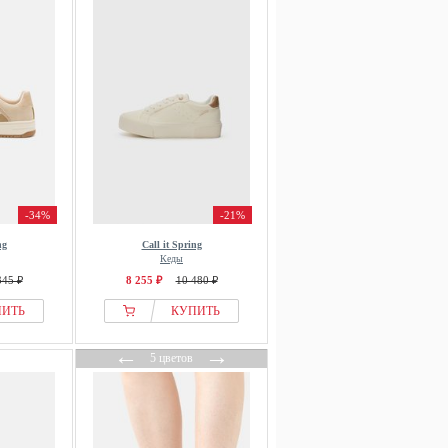
-34%
-21%
ng
Call it Spring
Кеды
345 ₽
8 255 ₽
10 480 ₽
ПИТЬ
КУПИТЬ
←
→
5 цветов