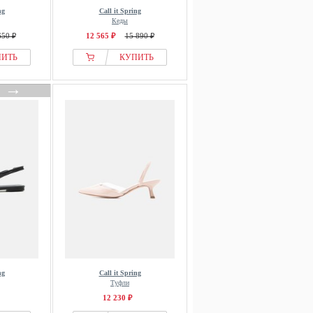
ng
Call it Spring
Кеды
650 ₽
12 565 ₽
15 890 ₽
ПИТЬ
КУПИТЬ
→
ng
Call it Spring
Туфли
12 230 ₽