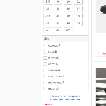
8.5
9
10
11
33
35
36
37
37.5
38
39
40
41
42
43
44
45
46
б/р
Цвет
бежевый
белый
голубой
желтый
зеленый
золотистый
коричневый
красный
оранжевый
Сбросить все настройки
разноцветный
Скидки