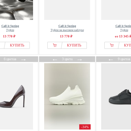
Call it Spring
Call it Spring
Call it Spri
Туфли
Туфли на высоком каблуке
Туфли
13 770 ₽
13 770 ₽
от 13 345 
КУПИТЬ
КУПИТЬ
КУ
←
→
←
→
←
6 цветов
3 цвета
9 цветов
-34%