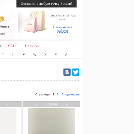
Доставим в любую точку России!
Ваша корзина пока
пуста...
абинет
Схема нашей
работы
ное
ы
SALE
Новинки
T
U
V
W
X
Y
Z
Страницы:
1
2
Следующая
→
←
→
5 цветов