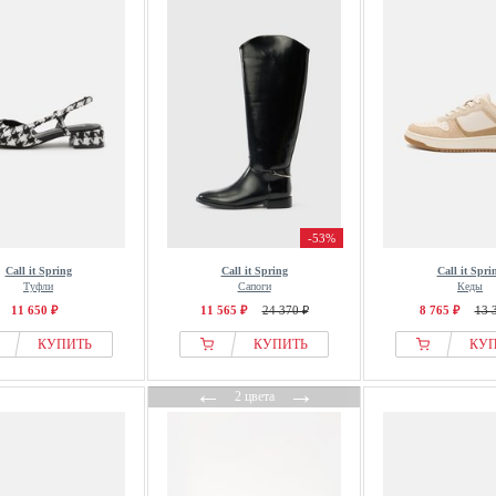
-53%
Call it Spring
Call it Spring
Call it Spri
Туфли
Сапоги
Кеды
11 650 ₽
11 565 ₽
24 370 ₽
8 765 ₽
13 
КУПИТЬ
КУПИТЬ
КУ
←
→
2 цвета