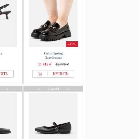
-17%
ng
Call it Spring
Полуботинки
11 415 ₽
13 770 ₽
ПИТЬ
КУПИТЬ
→
←
→
3 цвета