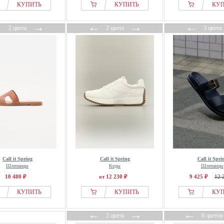
КУПИТЬ
КУПИТЬ
КУ
←
→
←
→
←
2 цвета
2 цвета
3 цвета
Call it Spring
Call it Spring
Call it Spri
Шлепанцы
Кеды
Шлепанцы
10 480 ₽
от 12 230 ₽
9 425 ₽
12 
КУПИТЬ
КУПИТЬ
КУ
←
→
←
2 цвета
6 цветов