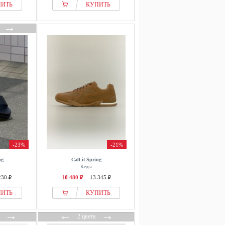
ПИТЬ
КУПИТЬ
→
-23%
-21%
ng
Call it Spring
Кеды
230 ₽
10 480 ₽
13 345 ₽
ПИТЬ
КУПИТЬ
→
←
→
2 цвета