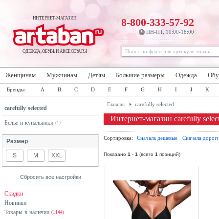
ИНТЕРНЕТ-МАГАЗИН
8-800-333-57-92
ПН-ПТ, 10:00-18:00
ОДЕЖДА, ОБУВЬ И АКСЕССУАРЫ
Женщинам
Мужчинам
Детям
Большие размеры
Одежда
Обу
Бренды:
A
B
C
D
E
F
G
H
I
J
K
Главная
carefully selected
carefully selected
Интернет-магазин carefully selec
Белье и купальники
(1)
Сортировка:
Сначала дешевые
Сначала дорог
Размер
Показано
1
-
1
(всего
1
позиций)
S
M
XXL
Сбросить все настройки
Скидки
Новинки
Товары в наличии
(1144)