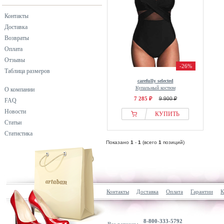
Контакты
Доставка
Возвраты
Оплата
Отзывы
-26%
Таблица размеров
carefully selected
Купальный костюм
О компании
7 285 ₽
9 900 ₽
FAQ
Новости
КУПИТЬ
Статьи
Статистика
Показано
1
-
1
(всего
1
позиций)
Контакты
Доставка
Оплата
Гарантии
К
8-800-333-5792