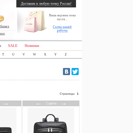
Доставим в любую точку России!
Ваша корзина пока
пуста...
абинет
Схема нашей
работы
ное
ы
SALE
Новинки
T
U
V
W
X
Y
Z
Страницы:
1
→
←
→
2 цвета