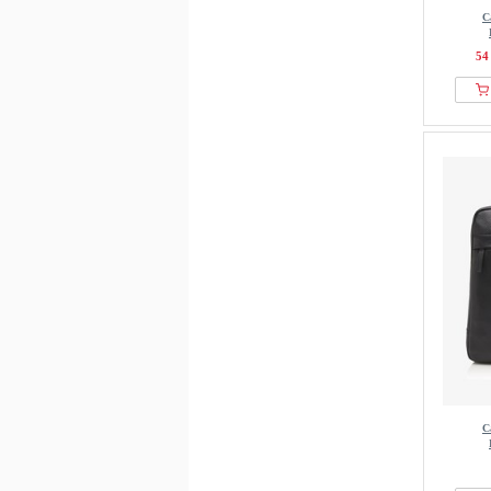
C
54
C