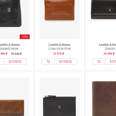
-39%
astelijn & Beerens
Castelijn & Beerens
Castelijn & Be
Кожаный рюкзак
Сумка для ноутбука
Кошелек
 300 ₽
76 320 ₽
25 970 ₽
20 990 ₽
КУПИТЬ
КУПИТЬ
КУ