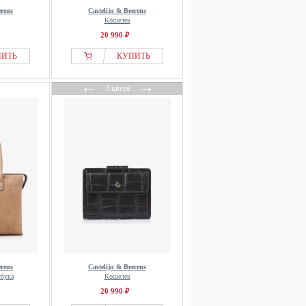
erens
Castelijn & Beerens
Кошелек
20 990 ₽
ПИТЬ
КУПИТЬ
←
→
3 цвета
erens
Castelijn & Beerens
тбука
Кошелек
20 990 ₽