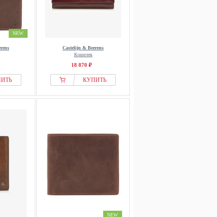
NEW
erens
Castelijn & Beerens
Кошелек
18 870 ₽
ПИТЬ
КУПИТЬ
NEW