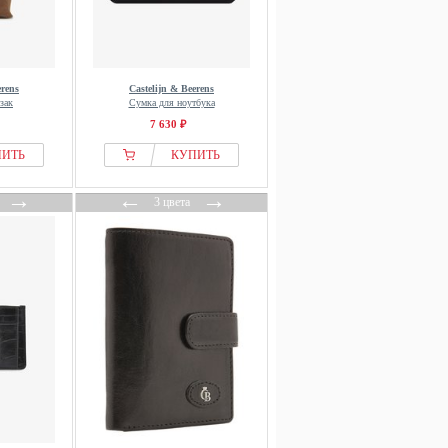
erens
Castelijn & Beerens
зак
Сумка для ноутбука
7 630 ₽
ПИТЬ
КУПИТЬ
→
←
→
3 цвета