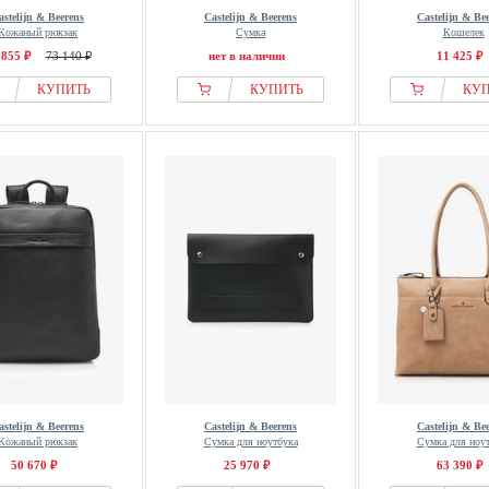
astelijn & Beerens
Castelijn & Beerens
Castelijn & Be
Кожаный рюкзак
Сумка
Кошелек
 855 ₽
73 140 ₽
нет в наличии
11 425 ₽
КУПИТЬ
КУПИТЬ
КУ
astelijn & Beerens
Castelijn & Beerens
Castelijn & Be
Кожаный рюкзак
Сумка для ноутбука
Сумка для ноу
50 670 ₽
25 970 ₽
63 390 ₽