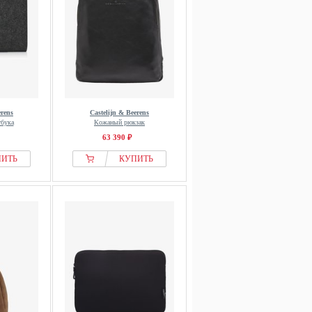
erens
Castelijn & Beerens
тбука
Кожаный рюкзак
63 390 ₽
ПИТЬ
КУПИТЬ