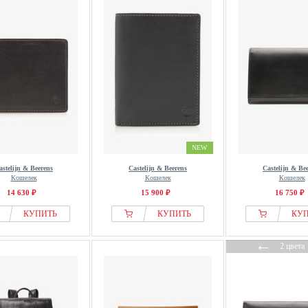
NEW
astelijn & Beerens
Castelijn & Beerens
Castelijn & Be
Кошелек
Кошелек
Кошелек
14 630 ₽
15 900 ₽
16 750 ₽
КУПИТЬ
КУПИТЬ
КУ
←
2 цвета