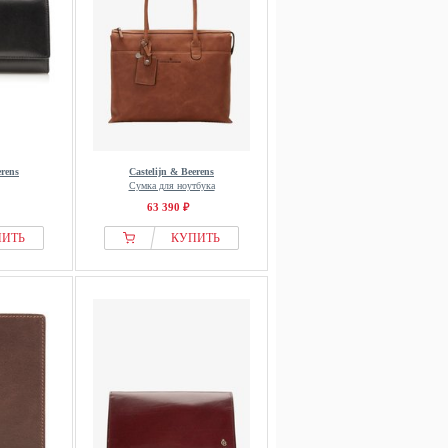
erens
Castelijn & Beerens
Сумка для ноутбука
63 390 ₽
ПИТЬ
КУПИТЬ