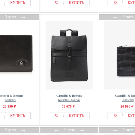
КУПИТЬ
КУПИТЬ
КУ
←
→
←
3 цвета
3 цвета
astelijn & Beerens
Castelijn & Beerens
Castelijn & Be
Кошелек
Кожаный рюкзак
Кошелек
20 990 ₽
50 670 ₽
20 990 ₽
КУПИТЬ
КУПИТЬ
КУ
←
→
←
→
←
2 цвета
2 цвета
2 цвета