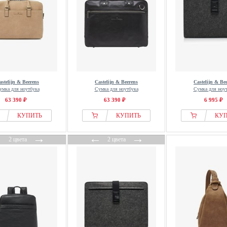
astelijn & Beerens
Castelijn & Beerens
Castelijn & Be
умка для ноутбука
Сумка для ноутбука
Сумка для ноу
63 390 ₽
63 390 ₽
6 995 ₽
КУПИТЬ
КУПИТЬ
КУ
←
→
←
→
2 цвета
2 цвета