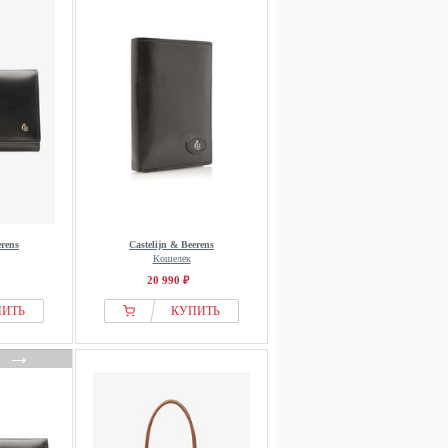
erens
Castelijn & Beerens
Кошелек
20 990 ₽
ПИТЬ
КУПИТЬ
→