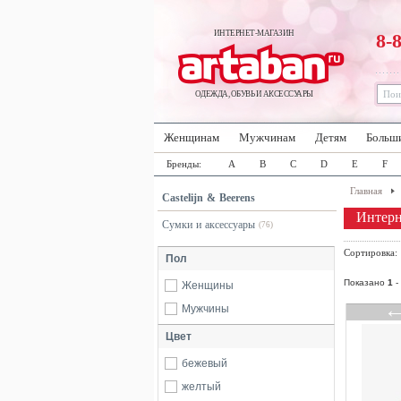
ИНТЕРНЕТ-МАГАЗИН
8-
ОДЕЖДА, ОБУВЬ И АКСЕССУАРЫ
Женщинам
Мужчинам
Детям
Больш
Бренды:
A
B
C
D
E
F
Главная
Castelijn & Beerens
Интерне
Сумки и аксессуары
(76)
Сортировка
Пол
Показано
1
-
Женщины
Мужчины
Цвет
бежевый
желтый