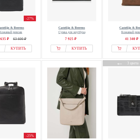
-27%
astelijn & Beerens
Castelijn & Beerens
Castelijn & Be
Кожаный рюкзак
Сумка для ноутбука
Кожаный рюк
 635 ₽
63 600 ₽
7 925 ₽
41 340 ₽
КУПИТЬ
КУПИТЬ
КУ
←
3 цвета
-25%