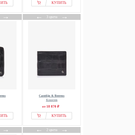
ПИТЬ
КУПИТЬ
→
←
→
3 цвета
erens
Castelijn & Beerens
Кошелек
от 18 870 ₽
ПИТЬ
КУПИТЬ
→
←
→
2 цвета