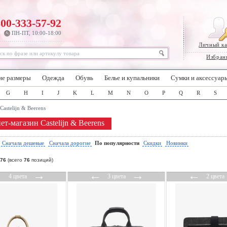
800-333-57-92
ПН-ПТ, 10:00-18:00
Личный к
Избран
ие размеры
Одежда
Обувь
Белье и купальники
Сумки и аксессуар
G
H
I
J
K
L
M
N
O
P
Q
R
S
Castelijn & Beerens
т-магазин Castelijn & Beerens
:
Сначала дешевые
Сначала дорогие
По популярности
Скидки
Новинки
76
(всего
76
позиций)
←
→
←
→
←
4 цвета
3 цвета
2 цвета