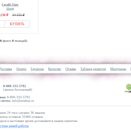
Cavalli Class
Шарф
 230 ₽
34 555 ₽
КУПИТЬ
9
(всего
9
позиций)
Доставка
Оплата
Гарантии
Качество
Отзывы
Таблица размеров
Материалы
8-800-333-5792
(звонок бесплатный)
вки:
8-800-333-5793
 почта:
info@artaban.ru
дние 24 часа сделано 36 заказов.
енты оставили 55484 отзывов.
аров в настоящее время доставляются нашим клиентам.
истика нашей работы