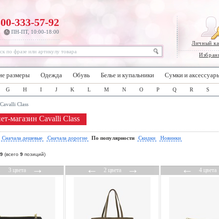
800-333-57-92
ПН-ПТ, 10:00-18:00
Личный к
Избран
ие размеры
Одежда
Обувь
Белье и купальники
Сумки и аксессуар
G
H
I
J
K
L
M
N
O
P
Q
R
S
Cavalli Class
т-магазин Cavalli Class
:
Сначала дешевые
Сначала дорогие
По популярности
Скидки
Новинки
9
(всего
9
позиций)
←
→
←
→
←
3 цвета
2 цвета
4 цвета