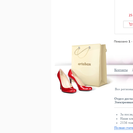
25
Показано
1
-
Контакты
Все регионы
Отдел доста
Электронная
За после
Наши кли
2156 тов
Полная стат