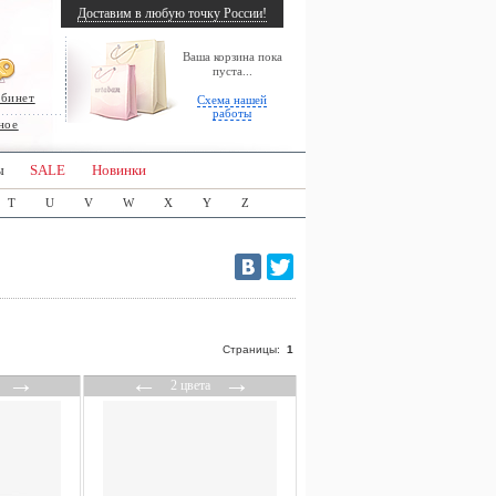
Доставим в любую точку России!
Ваша корзина пока
пуста...
абинет
Схема нашей
работы
ное
ы
SALE
Новинки
T
U
V
W
X
Y
Z
Страницы:
1
→
←
→
2 цвета