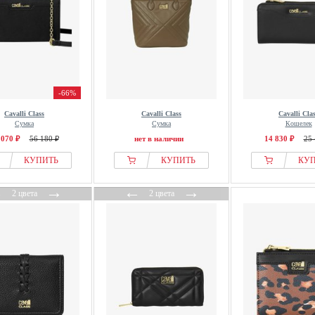
-66%
Cavalli Class
Cavalli Class
Cavalli Cla
Сумка
Сумка
Кошелек
 070 ₽
56 180 ₽
нет в наличии
14 830 ₽
25 
КУПИТЬ
КУПИТЬ
КУ
←
→
←
→
2 цвета
2 цвета