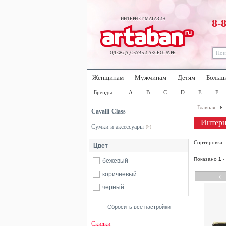
ИНТЕРНЕТ-МАГАЗИН
8-
ОДЕЖДА, ОБУВЬ И АКСЕССУАРЫ
Женщинам
Мужчинам
Детям
Больш
Бренды:
A
B
C
D
E
F
Главная
Cavalli Class
Интерне
Сумки и аксессуары
(9)
Сортировка
Цвет
Показано
1
-
бежевый
коричневый
черный
Сбросить все настройки
Скидки