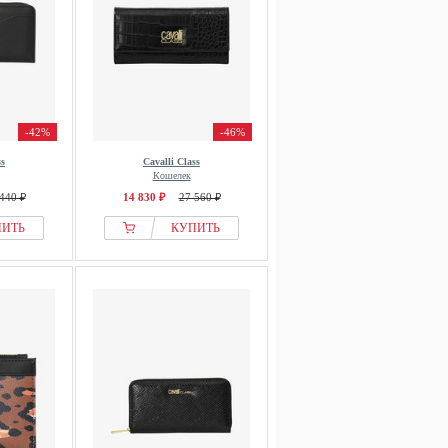
-42%
-46%
ss
Cavalli Class
Кошелек
440 ₽
14 830 ₽
27 560 ₽
ПИТЬ
КУПИТЬ