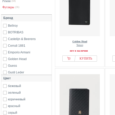
Ремни
(50)
Футляры
(26)
Бренд
Bellroy
BOTRIBAS
Castelijn & Beerens
Golden Head
Чехол
Cerruti 1881
нет в наличии
Emporio Armani
КУПИТЬ
Golden Head
Guess
Gusti Leder
Цвет
Hackett London
Karl Lagerfeld
бежевый
LONGCHAMP
зеленый
MCM
коричневый
Michael Kors
красный
OFF-WHITE
серый