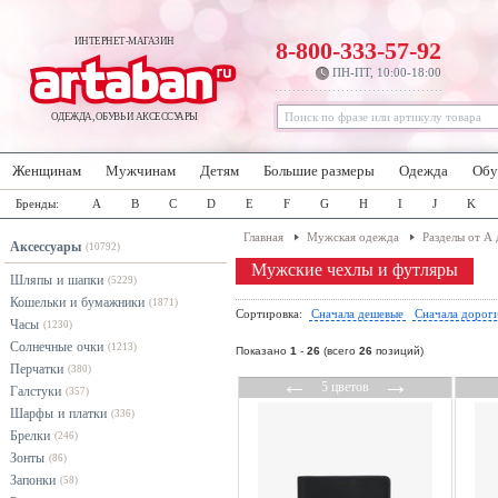
ИНТЕРНЕТ-МАГАЗИН
8-800-333-57-92
ПН-ПТ, 10:00-18:00
ОДЕЖДА, ОБУВЬ И АКСЕССУАРЫ
Женщинам
Мужчинам
Детям
Большие размеры
Одежда
Обу
Бренды:
A
B
C
D
E
F
G
H
I
J
K
Главная
Мужская одежда
Разделы от А 
Аксессуары
(10792)
Мужские чехлы и футляры
Шляпы и шапки
(5229)
Кошельки и бумажники
(1871)
Сортировка:
Сначала дешевые
Сначала дорог
Часы
(1230)
Солнечные очки
(1213)
Показано
1
-
26
(всего
26
позиций)
Перчатки
(380)
←
→
5 цветов
Галстуки
(357)
Шарфы и платки
(336)
Брелки
(246)
Зонты
(86)
Запонки
(58)