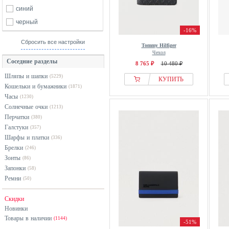
Piquadro
синий
Tommy Hilfiger
черный
-16%
Сбросить все настройки
Tommy Hilfiger
Чехол
Соседние разделы
8 765 ₽
10 480 ₽
Шляпы и шапки
(5229)
КУПИТЬ
Кошельки и бумажники
(1871)
Часы
(1230)
Солнечные очки
(1213)
Перчатки
(380)
Галстуки
(357)
Шарфы и платки
(336)
Брелки
(246)
Зонты
(86)
Запонки
(58)
Ремни
(50)
Скидки
Новинки
Товары в наличии
(1144)
-51%