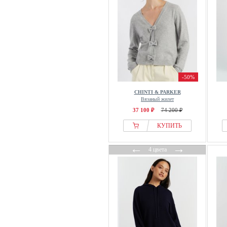
-50%
CHINTI & PARKER
Вязаный жилет
37 100 ₽
74 200 ₽
КУПИТЬ
←
→
4 цвета