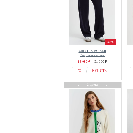
-40%
CHINTI & PARKER
Спортивные штаны
19 080 ₽
31 800 ₽
КУПИТЬ
←
→
2 цвета