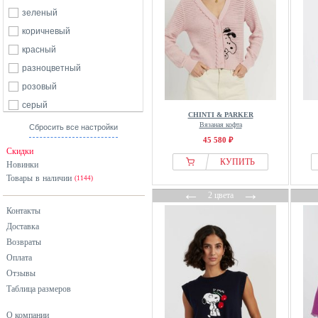
зеленый
коричневый
красный
разноцветный
розовый
серый
CHINTI & PARKER
синий
Вязаная кофта
Сбросить все настройки
45 580 ₽
фиолетовый
Скидки
черный
КУПИТЬ
Новинки
Товары в наличии
(1144)
←
→
2 цвета
Контакты
Доставка
Возвраты
Оплата
Отзывы
Таблица размеров
О компании