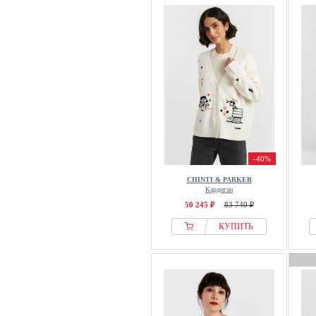
-40%
CHINTI & PARKER
Кардиган
50 245 ₽
83 740 ₽
КУПИТЬ