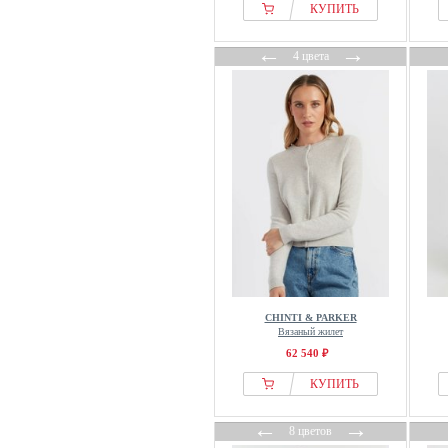
КУПИТЬ
←
→
4 цвета
CHINTI & PARKER
Вязаный жилет
62 540 ₽
КУПИТЬ
←
→
8 цветов