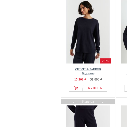
-50%
CHINTI & PARKER
Водолазка
15 900 ₽
31 800 ₽
КУПИТЬ
←
→
8 цветов