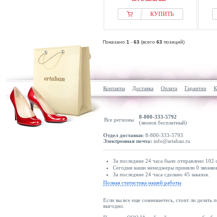
КУПИТЬ
Показано
1
-
63
(всего
63
позиций)
Контакты
Доставка
Оплата
Гарантии
К
8-800-333-5792
Все регионы
(звонок бесплатный)
Отдел доставки:
8-800-333-5793
Электронная почта:
info@artaban.ru
За последние 24 часа было отправлено 102 
Сегодня наши менеджеры приняли 0 звонков
За последние 24 часа сделано 45 заказов.
Полная статистика нашей работы
Если вы все еще сомневаетесь, стоит ли делать 
выгодно.