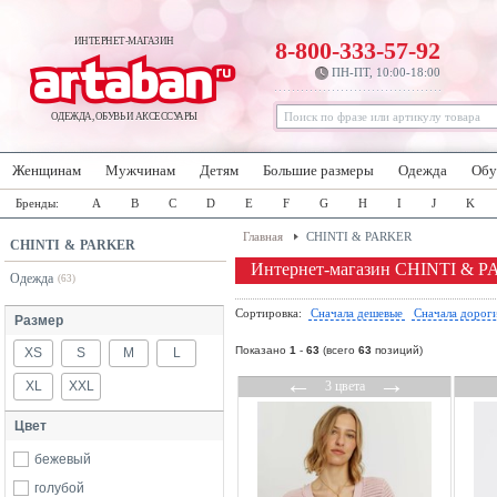
ИНТЕРНЕТ-МАГАЗИН
8-800-333-57-92
ПН-ПТ, 10:00-18:00
ОДЕЖДА, ОБУВЬ И АКСЕССУАРЫ
Женщинам
Мужчинам
Детям
Большие размеры
Одежда
Обу
Бренды:
A
B
C
D
E
F
G
H
I
J
K
Главная
CHINTI & PARKER
CHINTI & PARKER
Интернет-магазин CHINTI & 
Одежда
(63)
Сортировка:
Сначала дешевые
Сначала дорог
Размер
Показано
1
-
63
(всего
63
позиций)
XS
S
M
L
←
→
XL
XXL
3 цвета
Цвет
бежевый
голубой