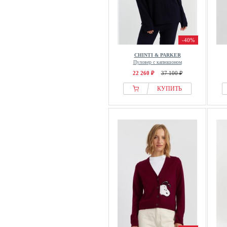
-40%
CHINTI & PARKER
Пуловер с капюшоном
22 260 ₽
37 100 ₽
КУПИТЬ