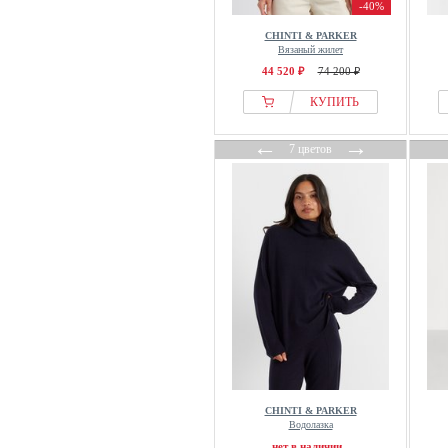
-40%
CHINTI & PARKER
Вязаный жилет
44 520 ₽
74 200 ₽
КУПИТЬ
←
→
7 цветов
CHINTI & PARKER
Водолазка
нет в наличии