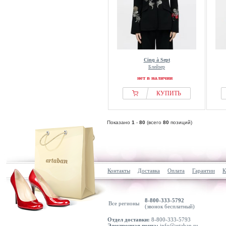
Cinq à Sept
Блейзер
нет в наличии
КУПИТЬ
Показано
1
-
80
(всего
80
позиций)
Контакты
Доставка
Оплата
Гарантии
К
8-800-333-5792
Все регионы
(звонок бесплатный)
Отдел доставки:
8-800-333-5793
Электронная почта:
info@artaban.ru