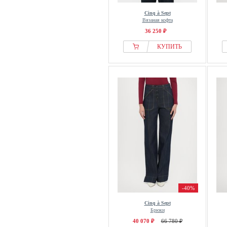
Cinq à Sept
Вязаная кофта
36 250 ₽
КУПИТЬ
-40%
Cinq à Sept
Брюки
40 070 ₽
66 780 ₽