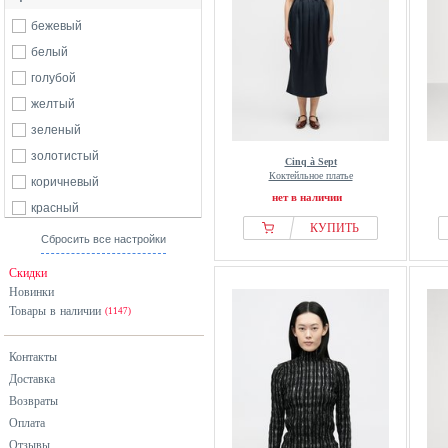
бежевый
белый
голубой
желтый
зеленый
золотистый
Cinq à Sept
Коктейльное платье
коричневый
нет в наличии
красный
КУПИТЬ
оранжевый
Сбросить все настройки
разноцветный
Скидки
розовый
Новинки
Товары в наличии
серебристый
(1147)
синий
Контакты
фиолетовый
Доставка
хаки
Возвраты
черный
Оплата
Отзывы