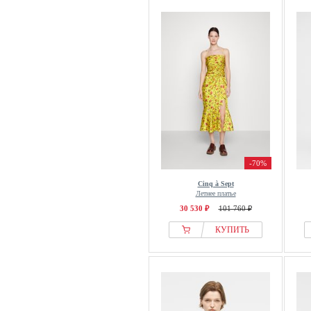
-70%
Cinq à Sept
Летнее платье
30 530 ₽
101 760 ₽
КУПИТЬ