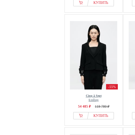
КУПИТЬ
-55%
Cinq à Sept
Блейзер
54 485 ₽
119 780 ₽
КУПИТЬ