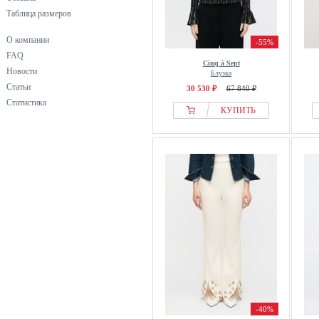
Таблица размеров
О компании
-55%
FAQ
Cinq à Sept
Новости
Блузка
Статьи
30 530 ₽
67 840 ₽
Статистика
КУПИТЬ
-40%