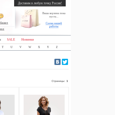
Доставим в любую точку России!
Ваша корзина пока
пуста...
абинет
Схема нашей
работы
ное
ы
SALE
Новинки
T
U
V
W
X
Y
Z
Страницы:
1