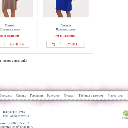
Comodo
Comodo
Пляжное платье
Пляжное платье
нет в наличии
нет в наличии
КУПИТЬ
КУПИТЬ
6
(всего
6
позиций)
Доставка
Оплата
Гарантии
Качество
Отзывы
Таблица размеров
Материалы
8-800-333-5792
(звонок бесплатный)
вки:
8-800-333-5793
 почта:
info@artaban.ru