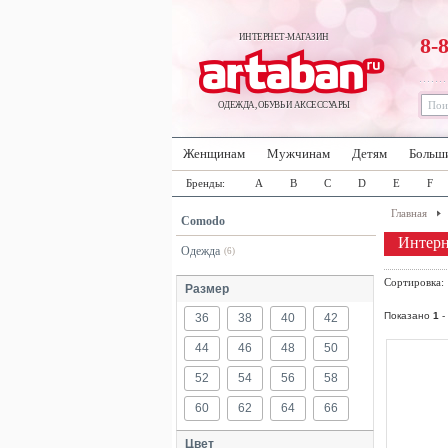
ИНТЕРНЕТ-МАГАЗИН
8-
ОДЕЖДА, ОБУВЬ И АКСЕССУАРЫ
Женщинам
Мужчинам
Детям
Больш
Бренды:
A
B
C
D
E
F
Главная
Comodo
Интерн
Одежда
(6)
Сортировка
Размер
Показано
1
-
36
38
40
42
44
46
48
50
52
54
56
58
60
62
64
66
Цвет