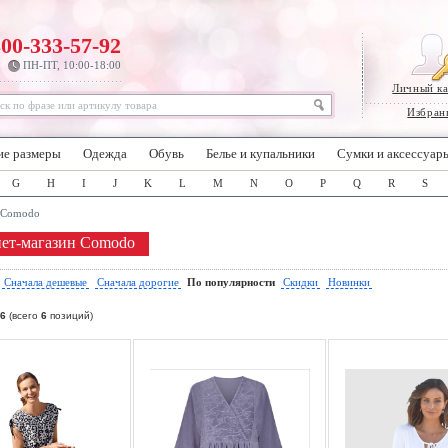
800-333-57-92
ПН-ПТ, 10:00-18:00
Личный к
Избран
ие размеры
Одежда
Обувь
Белье и купальники
Сумки и аксессуар
G
H
I
J
K
L
M
N
O
P
Q
R
S
Comodo
ет-магазин Comodo
:
Сначала дешевые
Сначала дорогие
По популярности
Скидки
Новинки
6
(всего
6
позиций)