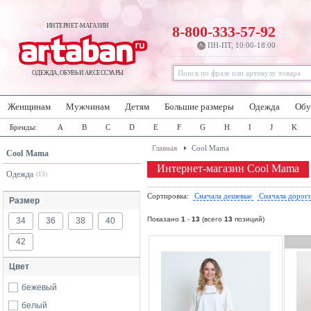
ИНТЕРНЕТ-МАГАЗИН
8-800-333-57-92
ПН-ПТ, 10:00-18:00
ОДЕЖДА, ОБУВЬ И АКСЕССУАРЫ
Женщинам
Мужчинам
Детям
Большие размеры
Одежда
Обу
Бренды:
A
B
C
D
E
F
G
H
I
J
K
Главная
Cool Mama
Cool Mama
Интернет-магазин Cool Mama
Одежда
(13)
Сортировка:
Сначала дешевые
Сначала дорог
Размер
Показано
1
-
13
(всего
13
позиций)
34
36
38
40
42
Цвет
бежевый
белый