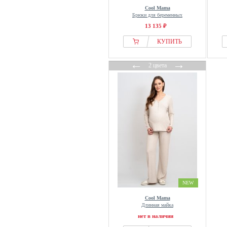
Cool Mama
Брюки для беременных
13 135 ₽
КУПИТЬ
←
→
2 цвета
NEW
Cool Mama
Длинная майка
нет в наличии