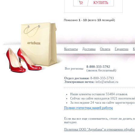
КУПИТЬ
Показано
1
-
13
(всего
13
позиций)
Контакты
Доставка
Оплата
Гарантии
К
8-800-333-5792
Все регионы
(звонок бесплатный)
Отдел доставки:
8-800-333-5793
Электронная почта:
info@artaban.ru
Наши клиенты оставили 55484 отзывов.
Сейчас на сайте находится 1021 посетителе
За последние 24 часа на сайте зарегистриро
Полная статистика нашей работы
Если вы все еще сомневаетесь, стоит ли делать 
выгодно.
Политика ООО "Артабана" в отношении обрабо