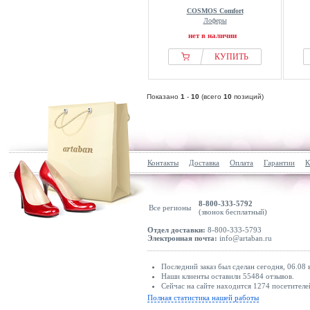
COSMOS Comfort
Лоферы
нет в наличии
КУПИТЬ
Показано
1
-
10
(всего
10
позиций)
Контакты
Доставка
Оплата
Гарантии
К
8-800-333-5792
Все регионы
(звонок бесплатный)
Отдел доставки:
8-800-333-5793
Электронная почта:
info@artaban.ru
Последний заказ был сделан сегодня, 06.08 
Наши клиенты оставили 55484 отзывов.
Сейчас на сайте находится 1274 посетителе
Полная статистика нашей работы