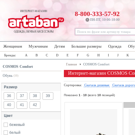
ИНТЕРНЕТ-МАГАЗИН
8-800-333-57-92
ПН-ПТ, 10:00-18:00
ОДЕЖДА, ОБУВЬ И АКСЕССУАРЫ
Женщинам
Мужчинам
Детям
Большие размеры
Одежда
Обу
Бренды:
A
B
C
D
E
F
G
H
I
J
K
Главная
COSMOS Comfort
COSMOS Comfort
Интернет-магазин COSMOS Com
Обувь
(10)
Сортировка:
Сначала дешевые
Сначала дорог
Размер
Показано
1
-
10
(всего
10
позиций)
36
37
38
39
40
41
42
Цвет
бежевый
белый