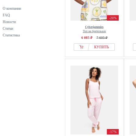
О компании
FAQ
-20%
Новости
Cyberjammies
Статьи
Топ на бретельках
Статистика
6 085 ₽
7 605 ₽
КУПИТЬ
-17%