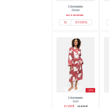
Cyberjammies
Пижама
нет в наличии
КУПИТЬ
-20%
Cyberjammies
Халат
13 550 ₽
16 940 ₽