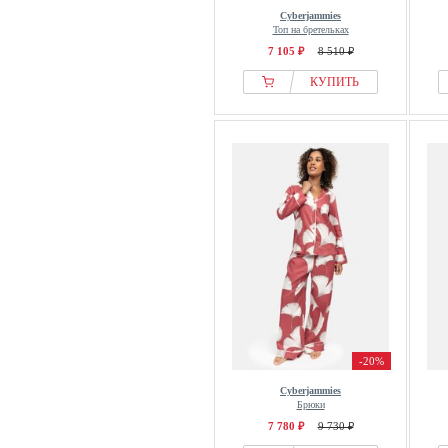
Cyberjammies
Топ на бретельках
7 105 ₽
8 510 ₽
КУПИТЬ
-20%
Cyberjammies
Брюки
7 780 ₽
9 730 ₽