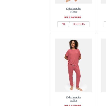
Cyberjammies
Майка
нет в наличии
КУПИТЬ
Cyberjammies
Майка
нет в наличии