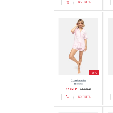
КУПИТЬ
-16%
Cyberjammies
Пижама
12 450 ₽
14 820 ₽
КУПИТЬ