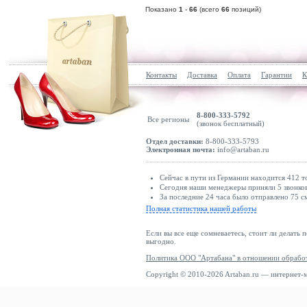
Показано
1
-
66
(всего
66
позиций)
Контакты
Доставка
Оплата
Гарантии
К
8-800-333-5792
Все регионы
(звонок бесплатный)
Отдел доставки:
8-800-333-5793
Электронная почта:
info@artaban.ru
Сейчас в пути из Германии находится 412 т
Сегодня наши менеджеры приняли 5 звонков
За последние 24 часа было отправлено 75 с
Полная статистика нашей работы
Если вы все еще сомневаетесь, стоит ли делать 
выгодно.
Политика ООО "Артабана" в отношении обрабо
Copyright © 2010-2026 Artaban.ru — интернет-