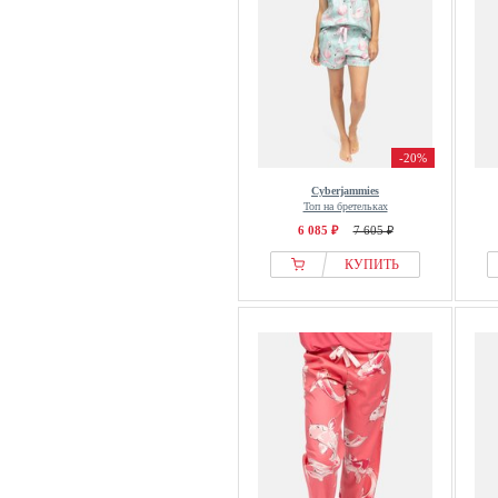
-20%
Cyberjammies
Топ на бретельках
6 085 ₽
7 605 ₽
КУПИТЬ