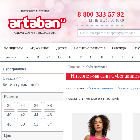
ИНТЕРНЕТ-МАГАЗИН
8-800-333-57-92
ПН-ПТ, 10:00-18:00
ОДЕЖДА, ОБУВЬ И АКСЕССУАРЫ
Женщинам
Мужчинам
Детям
Большие размеры
Одежда
Обу
Бренды:
A
B
C
D
E
F
G
H
I
J
K
Главная
Cyberjammies
Cyberjammies
Интернет-магазин Cyberjammies
Одежда
(59)
Белье и купальники
(7)
Сортировка:
Сначала дешевые
Сначала дорог
Размер
Показано
1
-
66
(всего
66
позиций)
32
34
36
38
40
42
44
46
48
50
52
54
Цвет