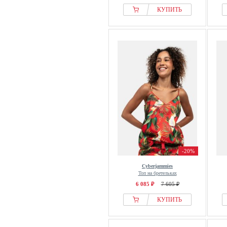
КУПИТЬ
-20%
Cyberjammies
Топ на бретельках
6 085 ₽
7 605 ₽
КУПИТЬ