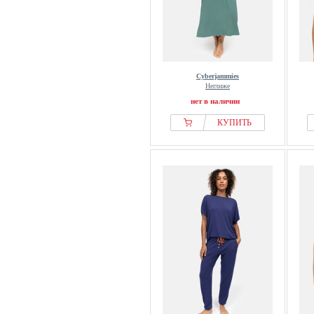
Cyberjammies
Неглиже
нет в наличии
КУПИТЬ