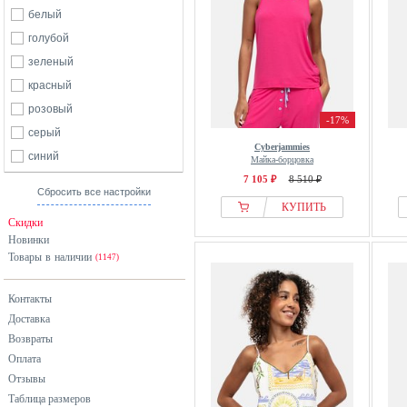
белый
голубой
зеленый
красный
розовый
-17%
серый
Cyberjammies
синий
Майка-борцовка
7 105 ₽
8 510 ₽
Сбросить все настройки
КУПИТЬ
Скидки
Новинки
Товары в наличии
(1147)
Контакты
Доставка
Возвраты
Оплата
Отзывы
Таблица размеров