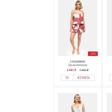
-20%
Cyberjammies
Топ на бретельках
6 085 ₽
7 605 ₽
КУПИТЬ