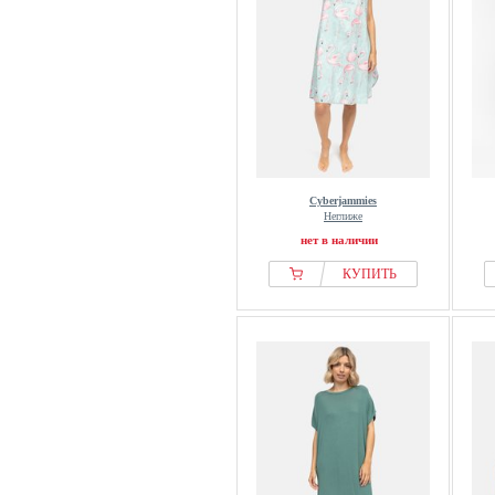
Cyberjammies
Неглиже
нет в наличии
КУПИТЬ