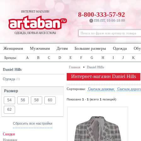
ИНТЕРНЕТ-МАГАЗИН
8-800-333-57-92
ПН-ПТ, 10:00-18:00
ОДЕЖДА, ОБУВЬ И АКСЕССУАРЫ
Женщинам
Мужчинам
Детям
Большие размеры
Одежда
Обу
Бренды:
A
B
C
D
E
F
G
H
I
J
K
Главная
Daniel Hills
Daniel Hills
Интернет-магазин Daniel Hills
Одежда
(1)
Сортировка:
Сначала дешевые
Сначала дорог
Размер
Показано
1
-
1
(всего
1
позиций)
54
56
58
60
62
Сбросить все настройки
Скидки
Новинки