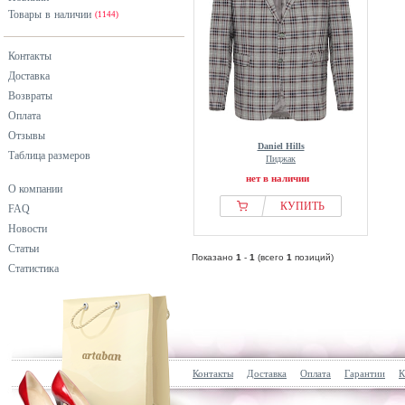
Товары в наличии
(1144)
Контакты
Доставка
Возвраты
Оплата
Отзывы
Daniel Hills
Таблица размеров
Пиджак
нет в наличии
О компании
КУПИТЬ
FAQ
Новости
Статьи
Показано
1
-
1
(всего
1
позиций)
Статистика
Контакты
Доставка
Оплата
Гарантии
К