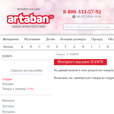
ИНТЕРНЕТ-МАГАЗИН
8-800-333-57-92
ПН-ПТ, 10:00-18:00
ОДЕЖДА, ОБУВЬ И АКСЕССУАРЫ
Женщинам
Мужчинам
Детям
Большие размеры
Одежда
Обу
Бренды:
A
B
C
D
E
F
G
H
I
J
K
Главная
DAWN
DAWN
Интернет-магазин DAWN
На данный момент в этом разделе нет товаров
Сбросить все настройки
Возможно, вас заинтересуют товары из следу
Скидки
Новинки
Товары в наличии
(1144)
Контакты
Доставка
Возвраты