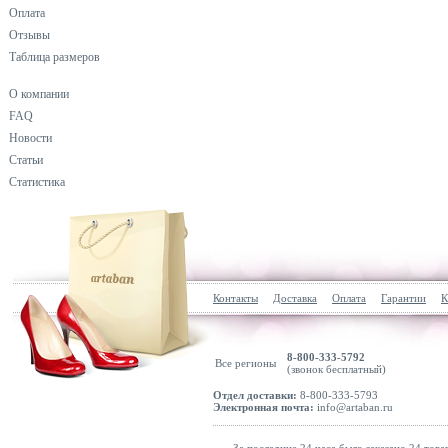
Оплата
Отзывы
Таблица размеров
О компании
FAQ
Новости
Статьи
Статистика
Контакты
Доставка
Оплата
Гарантии
К
8-800-333-5792
Все регионы
(звонок бесплатный)
Отдел доставки:
8-800-333-5793
Электронная почта:
info@artaban.ru