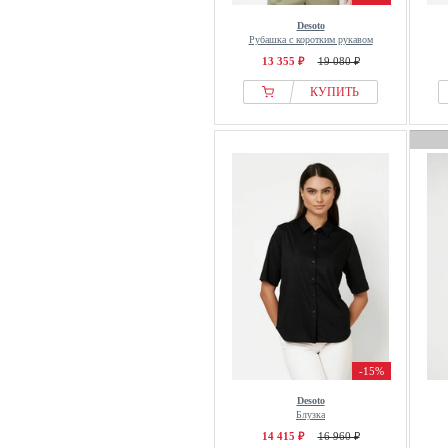
Desoto
Рубашка с коротким рукавом
13 355 ₽
19 080 ₽
КУПИТЬ
-15%
Desoto
Блузка
14 415 ₽
16 960 ₽