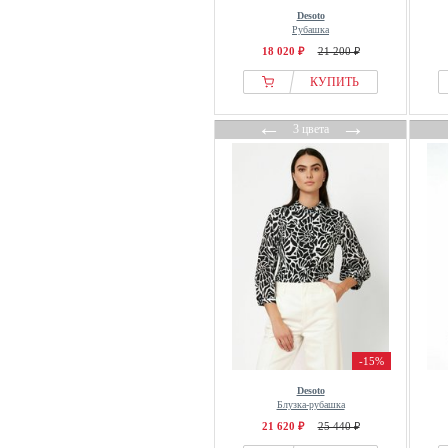
Desoto
Рубашка
18 020 ₽
21 200 ₽
КУПИТЬ
←
→
3 цвета
-15%
Desoto
Блузка-рубашка
21 620 ₽
25 440 ₽