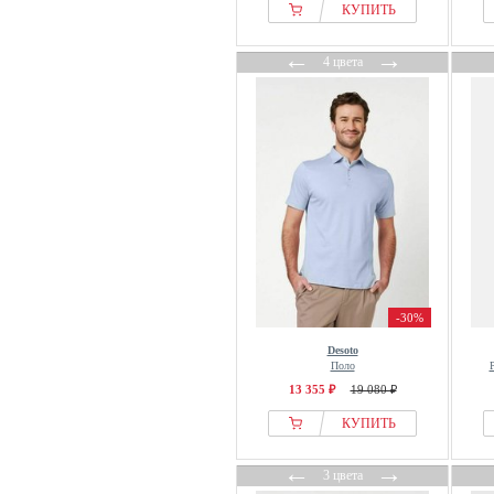
КУПИТЬ
←
→
4 цвета
-30%
Desoto
Поло
13 355 ₽
19 080 ₽
КУПИТЬ
←
→
3 цвета