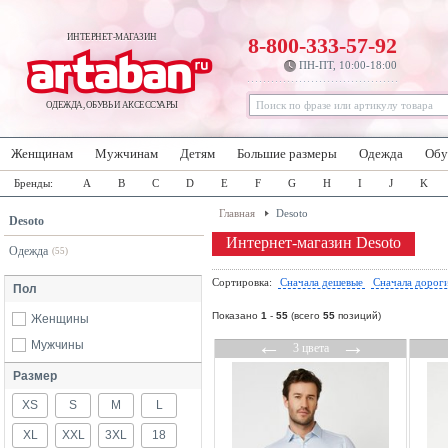
ИНТЕРНЕТ-МАГАЗИН
8-800-333-57-92
ПН-ПТ, 10:00-18:00
ОДЕЖДА, ОБУВЬ И АКСЕССУАРЫ
Женщинам
Мужчинам
Детям
Большие размеры
Одежда
Обу
Бренды:
A
B
C
D
E
F
G
H
I
J
K
Главная
Desoto
Desoto
Интернет-магазин Desoto
Одежда
(55)
Сортировка:
Сначала дешевые
Сначала дорог
Пол
Показано
1
-
55
(всего
55
позиций)
Женщины
←
→
Мужчины
3 цвета
Размер
XS
S
M
L
XL
XXL
3XL
18