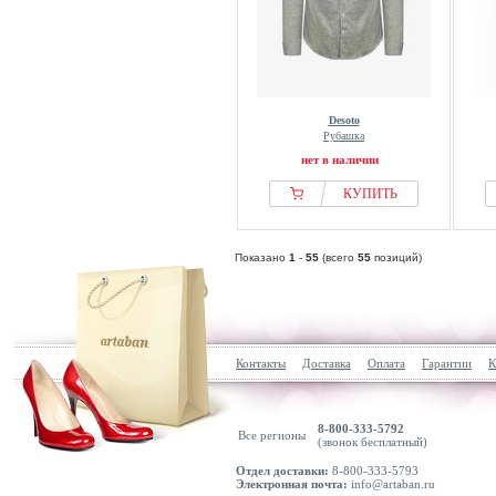
Desoto
Рубашка
нет в наличии
КУПИТЬ
Показано
1
-
55
(всего
55
позиций)
Контакты
Доставка
Оплата
Гарантии
К
8-800-333-5792
Все регионы
(звонок бесплатный)
Отдел доставки:
8-800-333-5793
Электронная почта:
info@artaban.ru