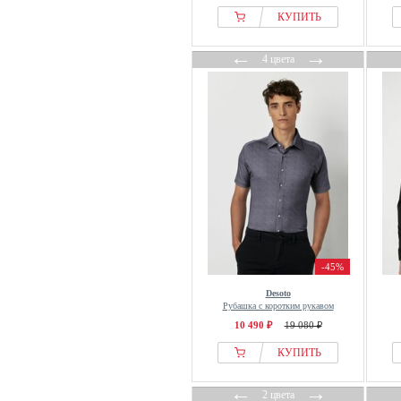
КУПИТЬ
←
→
4 цвета
-45%
Desoto
Рубашка с коротким рукавом
10 490 ₽
19 080 ₽
КУПИТЬ
←
→
2 цвета