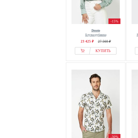
-15%
Desoto
Блузка-рубашка
23 425 ₽
27 560 ₽
КУПИТЬ
-30%