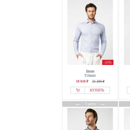
-15%
Desoto
Рубашка
18 020 ₽
21 200 ₽
КУПИТЬ
←
→
3 цвета