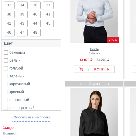
32
34
36
37
38
39
40
41
42
43
44
45
46
47
48
-15%
Цвет
Desoto
бежевый
Рубашка
18 020 ₽
21 200 ₽
белый
голубой
КУПИТЬ
зеленый
←
→
3 цвета
коричневый
красный
оранжевый
разноцветный
розовый
Сбросить все настройки
серый
Скидки
синий
Новинки