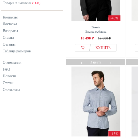
Товары в наличии
черный
(1144)
Контакты
-45%
Доставка
Desoto
Возвраты
Блузка-рубашка
Оплата
10 490 ₽
19 080 ₽
Отзывы
КУПИТЬ
Таблица размеров
←
→
3 цвета
О компании
FAQ
Новости
Статьи
Статистика
-15%