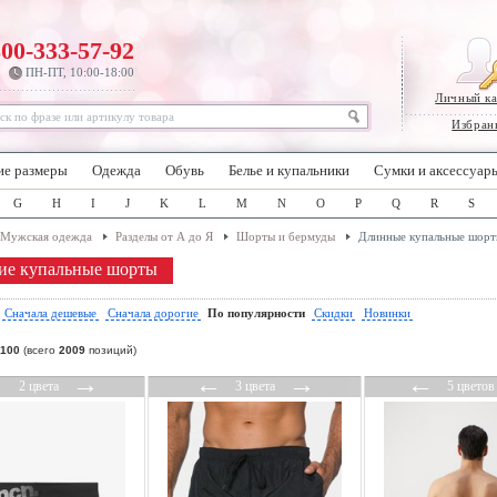
800-333-57-92
ПН-ПТ, 10:00-18:00
Личный к
Избран
ие размеры
Одежда
Обувь
Белье и купальники
Сумки и аксессуар
G
H
I
J
K
L
M
N
O
P
Q
R
S
Мужская одежда
Разделы от А до Я
Шорты и бермуды
Длинные купальные шор
ие купальные шорты
:
Сначала дешевые
Сначала дорогие
По популярности
Скидки
Новинки
100
(всего
2009
позиций)
←
→
←
→
←
2 цвета
3 цвета
5 цветов