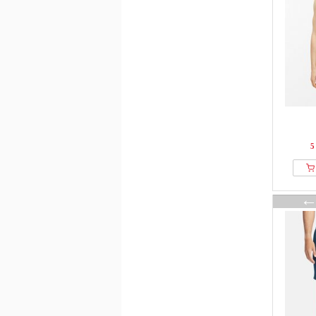
Jack & Jones
Jette
JJ Rebel
John Devin
Johnny Urban
JOOP! JEANS
JP1880
Just Cavalli
5
Kangaroos
Kappa
Karl Kani
Karl Lagerfeld
KOROSHI
La Martina
Lacoste
Les Benjamins
Les Deux