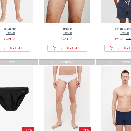
Billabong
JP1880
Urban Classi
Плавки
Плавки
Плавки
7 620 ₽
6 610 ₽
3 175 ₽
5 8
КУПИТЬ
КУПИТЬ
КУ
←
→
←
→
←
3 цвета
5 цветов
2 цвета
-17%
-20%