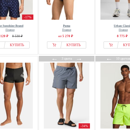
-17%
e Sunshine Brand
Puma
Urban Classi
Плавки
Плавки
Плавки
 120 ₽
8 530 ₽
от 5 270 ₽
8 775 ₽
КУПИТЬ
КУПИТЬ
КУ
←
→
←
3 цвета
10 цвето
-34%