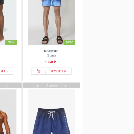
NEW
NEW
KOROSHI
Плавки
9 750 ₽
ПИТЬ
КУПИТЬ
→
←
→
2 цвета