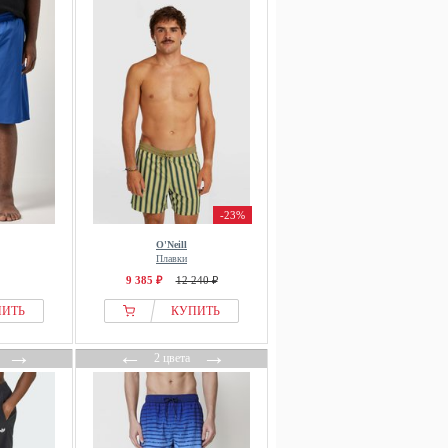
-23%
O'Neill
Плавки
9 385 ₽
12 240 ₽
ПИТЬ
КУПИТЬ
→
←
→
2 цвета