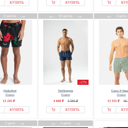
КУПИТЬ
КУПИТЬ
КУ
←
→
←
→
←
8 цветов
10 цветов
4 цвета
-17%
Quiksilver
TeeShoppen
Gassa d’Ama
Плавки
Плавки
Плавки
12 245 ₽
4 660 ₽
5 595 ₽
13 355 ₽
16 
КУПИТЬ
КУПИТЬ
КУ
←
→
←
→
2 цвета
4 цвета