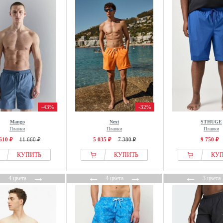
-43%
-32%
Mango
Next
STHUGE
Плавки
Плавки
Плавки
610 ₽
11 660 ₽
5 035 ₽
7 380 ₽
9 750 ₽
КУПИТЬ
КУПИТЬ
КУ
←
→
←
→
←
4 цвета
4 цвета
3 цвета