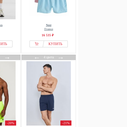
cs
Next
Плавки
16 535 ₽
ПИТЬ
КУПИТЬ
→
←
→
в
4 цвета
-20%
-21%