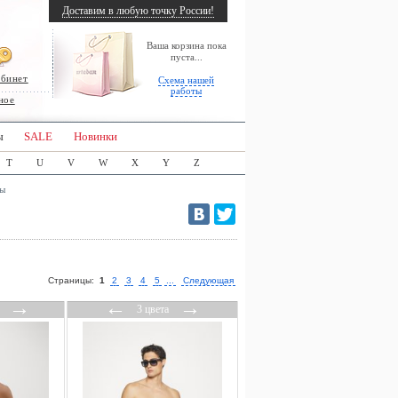
Доставим в любую точку России!
Ваша корзина пока
пуста...
абинет
Схема нашей
работы
ное
ы
SALE
Новинки
T
U
V
W
X
Y
Z
ты
Страницы:
1
2
3
4
5
...
Следующая
→
←
→
3 цвета