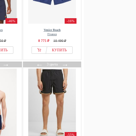
-46%
-16%
cs
Venice Beach
Плавки
50 ₽
8 775 ₽
10 490 ₽
ПИТЬ
КУПИТЬ
→
←
→
3 цвета
-55%