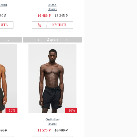
Brand
BOSS
Плавки
30 ₽
10 480 ₽
13 345 ₽
ПИТЬ
КУПИТЬ
→
←
→
2 цвета
-16%
-16%
Quiksilver
Плавки
490 ₽
11 575 ₽
13 780 ₽