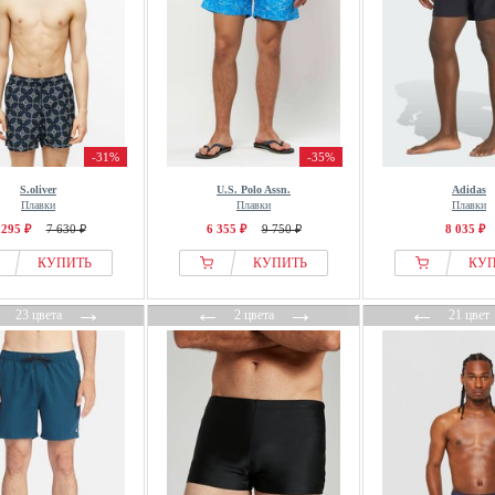
-31%
-35%
S.oliver
U.S. Polo Assn.
Adidas
Плавки
Плавки
Плавки
 295 ₽
7 630 ₽
6 355 ₽
9 750 ₽
8 035 ₽
КУПИТЬ
КУПИТЬ
КУ
←
→
←
→
←
23 цвета
2 цвета
21 цвет