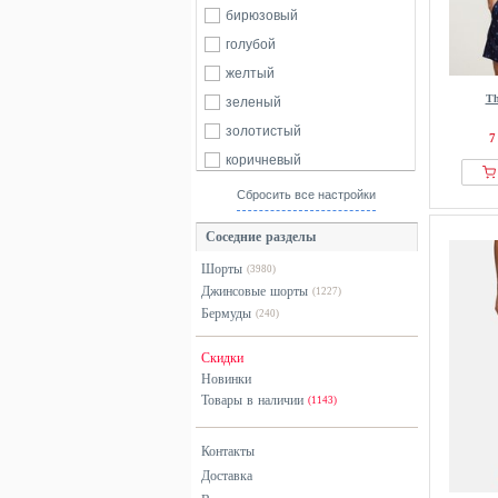
Black Bananas
бирюзовый
62
64
Blend
голубой
Blount & Pool
желтый
Blue Seven
Th
зеленый
Boggi Milano
золотистый
7
Bogner
коричневый
BONDELID
красный
Сбросить все настройки
BOSS
оранжевый
Соседние разделы
Brandit
разноцветный
Шорты
(3980)
Brooks Brothers
розовый
Джинсовые шорты
(1227)
Bruno Banani
серебристый
Бермуды
(240)
Buffalo
серый
Скидки
Bugatti
синий
Новинки
Calvin Klein
фиолетовый
Товары в наличии
(1143)
CALZEDONIA
хаки
Carhartt WIP
черный
Контакты
Доставка
CARLO COLUCCI