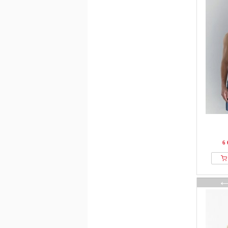
H.I.S
Hackett London
Happy Shorts
Harmont & Blaine
Helly Hansen
HOLLISTER
Hollister Co.
HOM
Hummel
ICEBERG
Icebreaker
6 
Icecream
Impetus
Indicode
IUMAN Intimissimi
J.lindeberg
J.LINDEBERG Sports