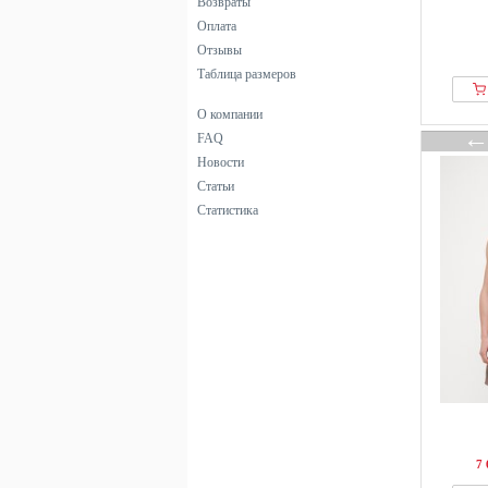
Возвраты
Cellbes of Sweden
Оплата
Champion
Отзывы
CHASIN
Таблица размеров
Chiemsee
О компании
Chill Pill
FAQ
Cleptomanicx
Новости
Closed
Статьи
Colmar Originals
Статистика
Colucci
Copenhagen Studios
Dan John
DANISH ENDURANCE
Dc Shoes
Deeluxe
Desigual
Diesel
DSQUARED2
7 