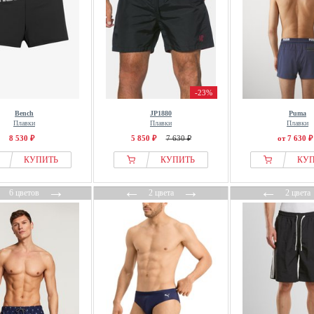
-23%
Bench
JP1880
Puma
Плавки
Плавки
Плавки
8 530 ₽
5 850 ₽
7 630 ₽
от 7 630 ₽
КУПИТЬ
КУПИТЬ
КУ
←
→
←
→
←
6 цветов
2 цвета
2 цвета