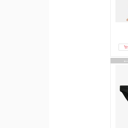
Lindbergh
Liu Jo
Lonsdale
lululemon
Maison Kitsuné
Mango
Manufaktur13
Marc OPolo
Marks & Spencer
Massimo Dutti
MATINIQUE
MCS
Men Plus
MEY
Missoni
MM6 Maison Margiela
Moschino