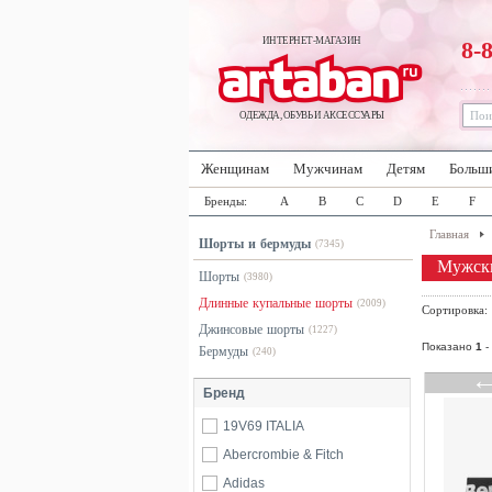
ИНТЕРНЕТ-МАГАЗИН
8-
ОДЕЖДА, ОБУВЬ И АКСЕССУАРЫ
Женщинам
Мужчинам
Детям
Больш
Бренды:
A
B
C
D
E
F
Главная
Шорты и бермуды
(7345)
Мужск
Шорты
(3980)
Длинные купальные шорты
(2009)
Сортировка
Джинсовые шорты
(1227)
Показано
1
-
Бермуды
(240)
Бренд
19V69 ITALIA
Abercrombie & Fitch
Adidas