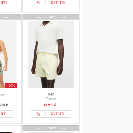
ПИТЬ
КУПИТЬ
→
←
→
2 цвета
-20%
nte
GAP
Плавки
750 ₽
10 950 ₽
ПИТЬ
КУПИТЬ
←
→
2 цвета