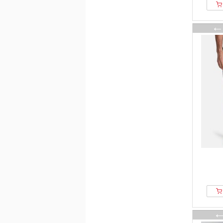
ECOALF
ellesse
Emporio Armani
ESTEEM
Façonnable
FARAH
FatFace
Fila
Former
From Germany With Love
G-star Raw
GANT
GAP
Gassa d’Amante
GCDS
Gianni Kavanagh
Gorilla Wear
Guess