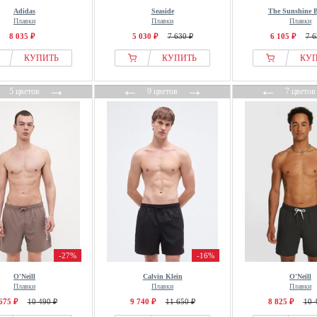
Adidas
Seaside
The Sunshine 
Плавки
Плавки
Плавки
8 035 ₽
5 030 ₽
7 630 ₽
6 105 ₽
7 6
КУПИТЬ
КУПИТЬ
КУ
←
→
←
→
←
5 цветов
9 цветов
7 цветов
-27%
-16%
O'Neill
Calvin Klein
O'Neill
Плавки
Плавки
Плавки
675 ₽
10 490 ₽
9 740 ₽
11 650 ₽
8 825 ₽
10 