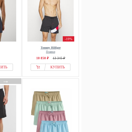
-19%
Tommy Hilfiger
Плавки
10 850 ₽
13 345 ₽
ПИТЬ
КУПИТЬ
→