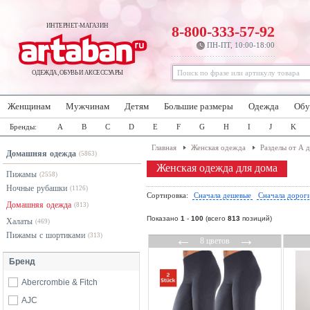
ИНТЕРНЕТ-МАГАЗИН
8-800-333-57-92
ПН-ПТ, 10:00-18:00
ОДЕЖДА, ОБУВЬ И АКСЕССУАРЫ
Женщинам
Мужчинам
Детям
Большие размеры
Одежда
Обу
Бренды:
A
B
C
D
E
F
G
H
I
J
K
Главная
Женская одежда
Разделы от А 
Домашняя одежда
(5863)
Женская одежда для дома
Пижамы
(2558)
Ночные рубашки
(1126)
Сортировка:
Сначала дешевые
Сначала дорог
Домашняя одежда
(813)
Показано
1
-
100
(всего
813
позиций)
Халаты
(469)
Пижамы с шортиками
←
→
(313)
8 цветов
Бренд
Abercrombie & Fitch
AJC