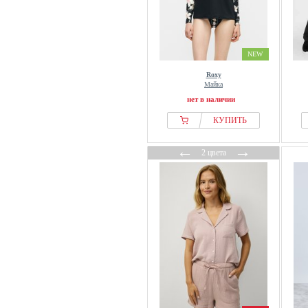
NEW
Roxy
Майка
нет в наличии
КУПИТЬ
←
→
2 цвета