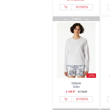
КУПИТЬ
←
→
2 цвета
-37%
Schiesser
Майка
6 100 ₽
9 740 ₽
КУПИТЬ