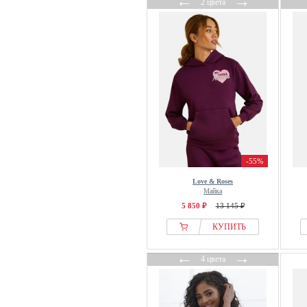
←
→
2 цвета
-55%
Love & Roses
Майка
5 850 ₽
13 145 ₽
КУПИТЬ
←
→
4 цвета