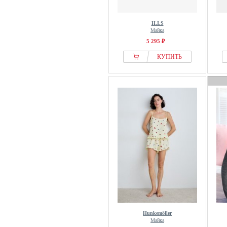
H.I.S
Майка
5 295 ₽
КУПИТЬ
Hunkemöller
Майка