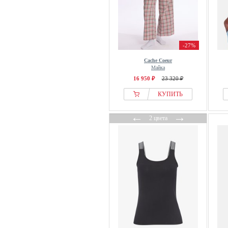
-27%
Cache Coeur
Майка
16 950 ₽
23 320 ₽
КУПИТЬ
←
→
2 цвета