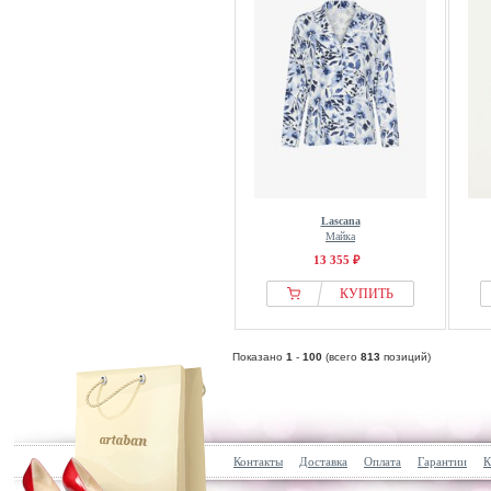
Lascana
Майка
13 355 ₽
КУПИТЬ
Показано
1
-
100
(всего
813
позиций)
Контакты
Доставка
Оплата
Гарантии
К