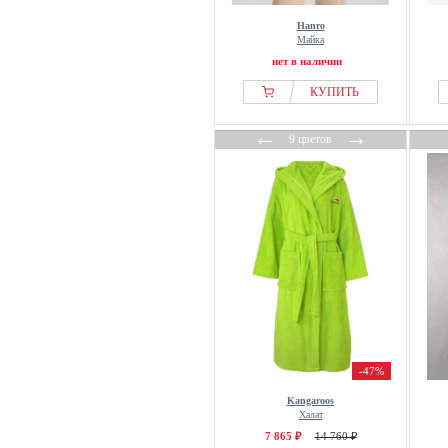
Zizzi
Hanro
Майка
нет в наличии
КУПИТЬ
←
→
9 цветов
-47%
Kangaroos
Халат
7 865 ₽
14 760 ₽