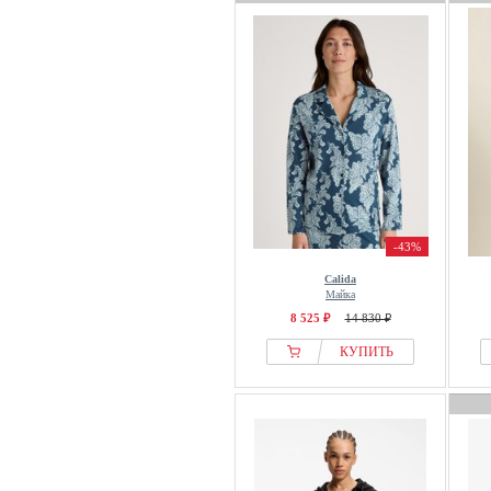
-43%
Calida
Майка
8 525 ₽
14 830 ₽
КУПИТЬ