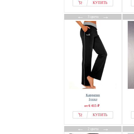
КУПИТЬ
Karl Lagerfeld
KIKI DE MONTPARNASSE
←
→
3 цвета
Lacoste
Lascana
Laura Ashley
Lindex
Liu Jo
LOLA CASADEMUNT
loud + proud
Louis & Louisa
Loungeable
Love & Roses
Kangaroos
m. collection
Брюки
от 6 415 ₽
Magic Bodyfashion
Mama.licious
КУПИТЬ
Mango
←
→
2 цвета
Marc OPolo