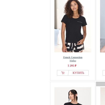
Marie Lund
Maritim
Marks & Spencer
MEY
Mija Culture
Mona
MONACO blue
Moschino
MYMO
French Connection
NA-KD
Майка
Next
5 295 ₽
Nina Von C.
КУПИТЬ
Noppies
Oltre
Peters angora
PJ Salvage
Pockies