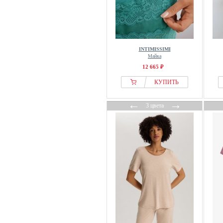
Sleeper
Smarttex
Ted Baker
Tezenis
INTIMISSIMI
Tom Tailor
Майка
Tommy Hilfiger
12 665 ₽
Triumph
КУПИТЬ
TruYou
←
→
Ulla Popken
3 цвета
United Colors of Benetton
Vivance
Vivisence
Wewo fashion
womensecret
Worldclassca
Yamamay
Yoek
Yours Clothing