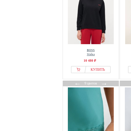
RAIKOU
Ringella
Rockett St George
ROGO
Rösch
Roxy
S.oliver
BOSS
Майка
Sans Complexe
10 480 ₽
SASSA
КУПИТЬ
Schiesser
Self.
←
→
9 цветов
SER
Seraphine
Short Stories
Simone
SIMONE PERELE
SKINY