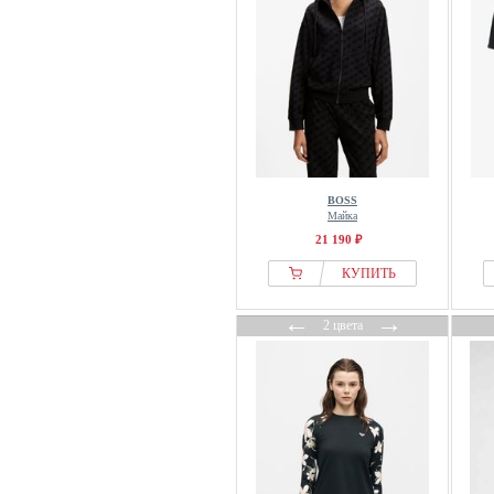
BOSS
Майка
21 190 ₽
КУПИТЬ
←
→
2 цвета