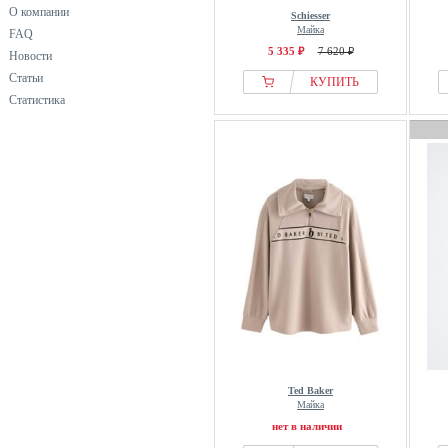
H.I.S
О компании
Schiesser
HAJO
Майка
FAQ
Hanro
5 335 ₽
7 620 ₽
Новости
Статьи
Harmony
КУПИТЬ
Статистика
Helmstedt
Hessnatur
Hollister Co.
Hunkemöller
INTIMISSIMI
IT’S 9PM
Jette
Jockey
JoJo Maman Bébé
JOOP! JEANS
Juicy Couture
Kangaroos
Ted Baker
Майка
Kappahl
нет в наличии
Kari Traa