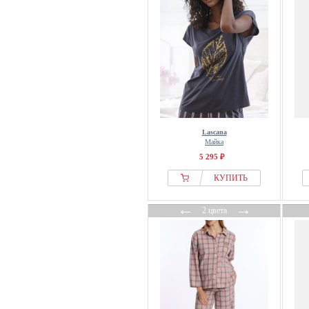
Lascana
Майка
5 295 ₽
КУПИТЬ
←
→
2 цвета