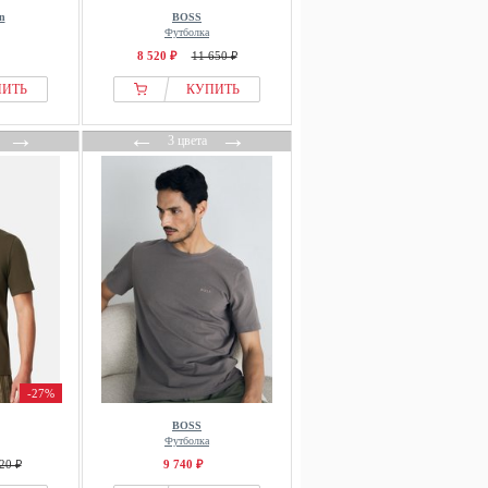
n
BOSS
Футболка
8 520 ₽
11 650 ₽
ПИТЬ
КУПИТЬ
→
←
→
3 цвета
-27%
BOSS
Футболка
20 ₽
9 740 ₽