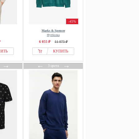
-45%
Marks & Spencer
Футболка
₽
6 055 ₽
11 075 ₽
ПИТЬ
КУПИТЬ
→
←
→
3 цвета