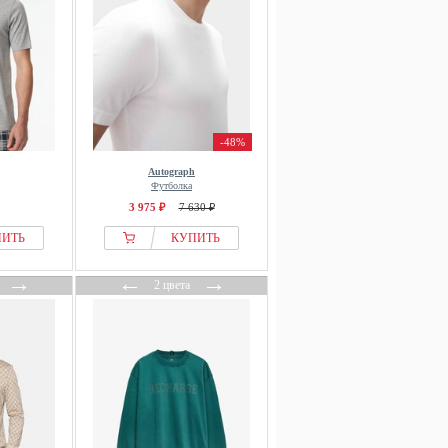
-48%
Autograph
Футболка
3 975 ₽
7 630 ₽
ПИТЬ
КУПИТЬ
→
←
→
2 цвета