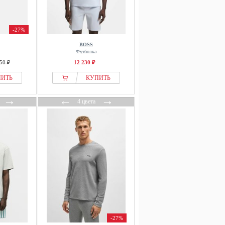
-27%
BOSS
Футболка
50 ₽
12 230 ₽
ПИТЬ
КУПИТЬ
→
←
→
4 цвета
-27%