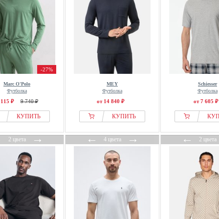
-27%
Marc O'Polo
MEY
Schiesser
Футболка
Футболка
Футболка
 115 ₽
9 740 ₽
от 14 840 ₽
от 7 605 ₽
КУПИТЬ
КУПИТЬ
КУ
←
→
←
→
←
2 цвета
4 цвета
2 цвета