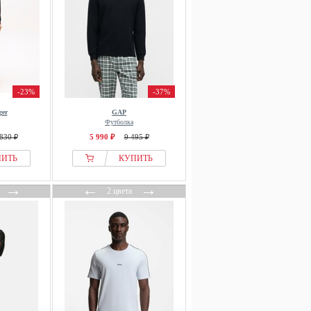
-23%
-37%
ger
GAP
Футболка
830 ₽
5 990 ₽
9 495 ₽
ПИТЬ
КУПИТЬ
→
←
→
2 цвета