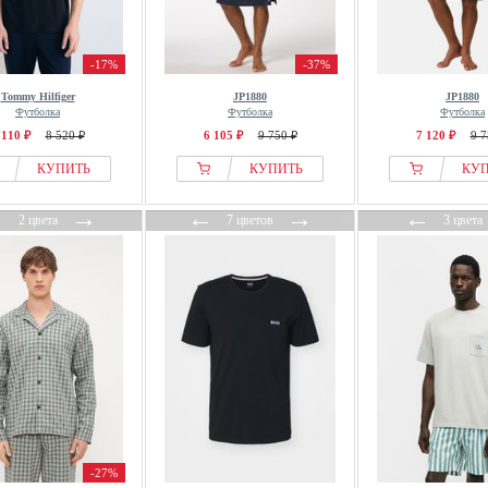
-17%
-37%
Tommy Hilfiger
JP1880
JP1880
Футболка
Футболка
Футболка
 110 ₽
8 520 ₽
6 105 ₽
9 750 ₽
7 120 ₽
9 7
КУПИТЬ
КУПИТЬ
КУ
←
→
←
→
←
2 цвета
7 цветов
3 цвета
-27%