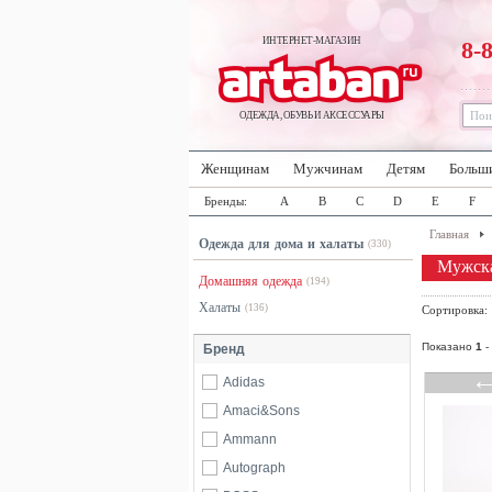
ИНТЕРНЕТ-МАГАЗИН
8-
ОДЕЖДА, ОБУВЬ И АКСЕССУАРЫ
Женщинам
Мужчинам
Детям
Больш
Бренды:
A
B
C
D
E
F
Главная
Одежда для дома и халаты
(330)
Мужска
Домашняя одежда
(194)
Халаты
(136)
Сортировка
Показано
1
-
Бренд
Adidas
Amaci&Sons
Ammann
Autograph