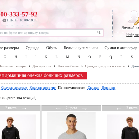
800-333-57-92
ПН-ПТ, 10:00-18:00
Личный к
Избран
ие размеры
Одежда
Обувь
Белье и купальники
Сумки и аксессуар
G
H
I
J
K
L
M
N
O
P
Q
R
S
Большие размеры
Для мужчин
Нижнее белье
Одежда для дома и халаты
Дома
я домашняя одежда больших размеров
:
Сначала дешевые
Сначала дорогие
По популярности
Скидки
Новинки
100
(всего
194
позиций)
←
→
←
→
←
2 цвета
2 цвета
3 цвета