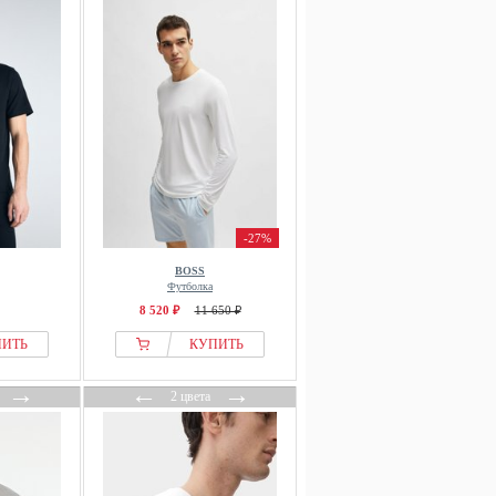
-27%
BOSS
Футболка
8 520 ₽
11 650 ₽
ПИТЬ
КУПИТЬ
→
←
→
2 цвета