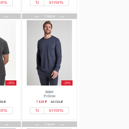
ПИТЬ
КУПИТЬ
→
←
→
3 цвета
-30%
-29%
Jockey
Футболка
30 ₽
7 620 ₽
10 715 ₽
ПИТЬ
КУПИТЬ
→
←
→
2 цвета