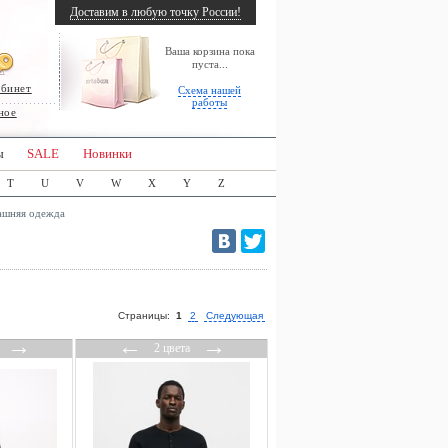
Доставим в любую точку России!
Ваша корзина пока
пуста...
абинет
Схема нашей
работы
ное
ы
SALE
Новинки
T
U
V
W
X
Y
Z
шняя одежда
Страницы:
1
2
Следующая
→
←
→
2 цвета