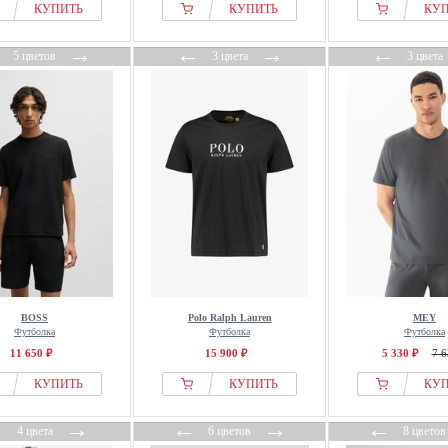
КУПИТЬ
КУПИТЬ
КУ
←
→
←
→
←
5 цветов
3 цвета
3 цвета
BOSS
Polo Ralph Lauren
MEY
Футболка
Футболка
Футболка
11 650 ₽
15 900 ₽
5 330 ₽
7 6
КУПИТЬ
КУПИТЬ
КУ
←
→
←
→
←
4 цвета
6 цветов
8 цветов