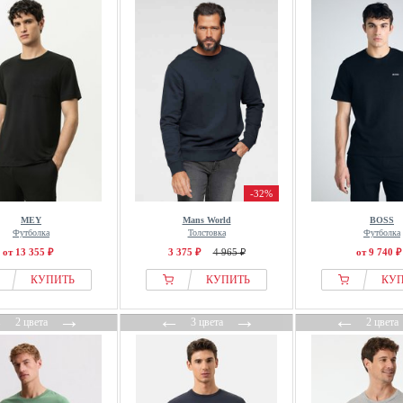
-32%
MEY
Mans World
BOSS
Футболка
Толстовка
Футболка
от 13 355 ₽
3 375 ₽
4 965 ₽
от 9 740 ₽
КУПИТЬ
КУПИТЬ
КУ
←
→
←
→
←
2 цвета
3 цвета
2 цвета