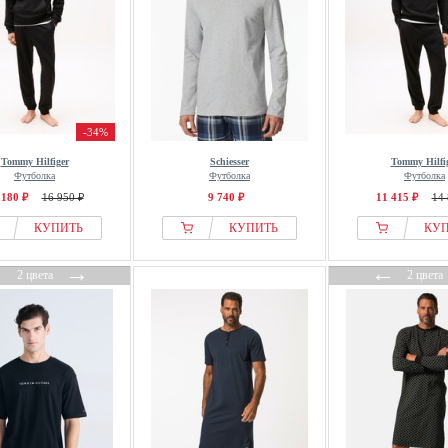
-34%
Tommy Hilfiger
Schiesser
Tommy Hilfi
Футболка
Футболка
Футболка
 180 ₽
16 950 ₽
9 740 ₽
11 415 ₽
14 
КУПИТЬ
КУПИТЬ
КУ
←
→
←
2 цвета
2 цвета