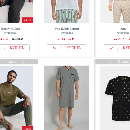
-37%
Tommy Hilfiger
Polo Ralph Lauren
Jette
Футболка
Футболка
Футболка
 330 ₽
8 520 ₽
от 13 355 ₽
от 25 215 
КУПИТЬ
КУПИТЬ
КУ
←
→
←
4 цвета
2 цвета
-40%