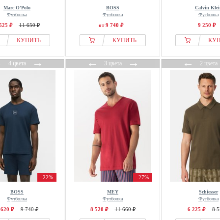
Marc O'Polo
BOSS
Calvin Klei
Футболка
Футболка
Футболка
525 ₽
11 650 ₽
от 9 740 ₽
9 250 ₽
КУПИТЬ
КУПИТЬ
КУ
←
→
←
→
←
4 цвета
3 цвета
2 цвета
-22%
-27%
BOSS
MEY
Schiesser
Футболка
Футболка
Футболка
 620 ₽
9 740 ₽
8 520 ₽
11 660 ₽
6 225 ₽
8 5