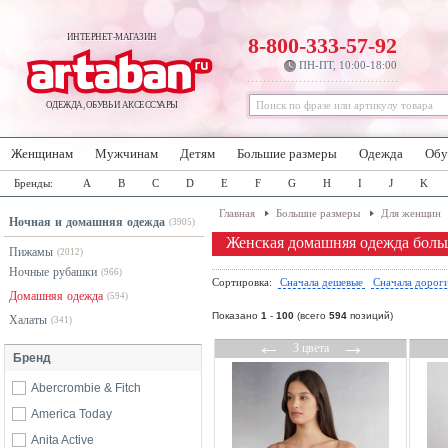
ИНТЕРНЕТ-МАГАЗИН
8-800-333-57-92
ПН-ПТ, 10:00-18:00
ОДЕЖДА, ОБУВЬ И АКСЕССУАРЫ
Женщинам
Мужчинам
Детям
Большие размеры
Одежда
Обу
Бренды:
A
B
C
D
E
F
G
H
I
J
K
Главная
Большие размеры
Для женщин
Ночная и домашняя одежда
(3905)
Женская домашняя одежда боль
Пижамы
(2012)
Ночные рубашки
(966)
Сортировка:
Сначала дешевые
Сначала дорог
Домашняя одежда
(594)
Показано
1
-
100
(всего
594
позиций)
Халаты
(341)
←
→
3 цвета
Бренд
Abercrombie & Fitch
America Today
Anita Active