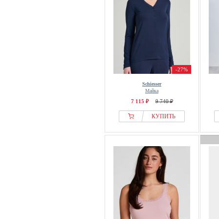
Ted Baker
Tezenis
Tom Tailor
Tommy Hilfiger
Triumph
-27%
Ulla Popken
United Colors of Benetton
Schiesser
Майка
Vivance
7 115 ₽
9 740 ₽
Vivisence
КУПИТЬ
womensecret
Yamamay
Yoek
Yours Clothing
Zizzi