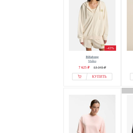
-43%
Billabong
Майка
7 625 ₽
13 345 ₽
КУПИТЬ