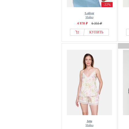
-22%
S.oliver
Майка
4 970 ₽
6 355 ₽
КУПИТЬ
Jette
Майка