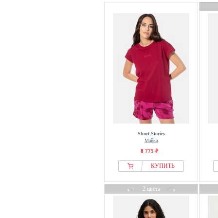
Short Stories
Майка
8 775 ₽
КУПИТЬ
←
→
2 цвета