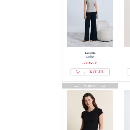
Lascana
Майка
от 6 355 ₽
КУПИТЬ
←
→
6 цветов