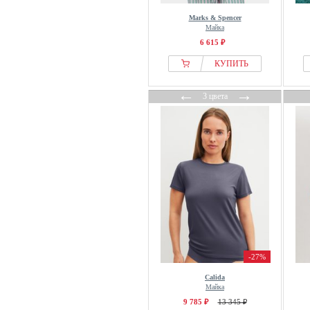
Marks & Spencer
Майка
6 615 ₽
КУПИТЬ
←
→
3 цвета
-27%
Calida
Майка
9 785 ₽
13 345 ₽