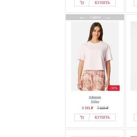
Liu Jo
КУПИТЬ
LOLA CASADEMUNT
←
→
loud + proud
3 цвета
Loungeable
Love & Roses
Magic Bodyfashion
Mama.licious
Mango
Marc OPolo
Marie Lund
Marks & Spencer
MEY
-30%
Mija Culture
Schiesser
Майка
Moschino
5 335 ₽
7 620 ₽
MYMO
КУПИТЬ
NA-KD
Next
Nina Von C.