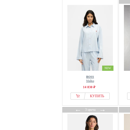
NEW
BOSS
Майка
14 830 ₽
КУПИТЬ
←
→
3 цвета