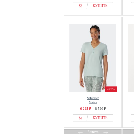
КУПИТЬ
-27%
Schiesser
Майка
6 225 ₽
8 520 ₽
КУПИТЬ
←
→
3 цвета