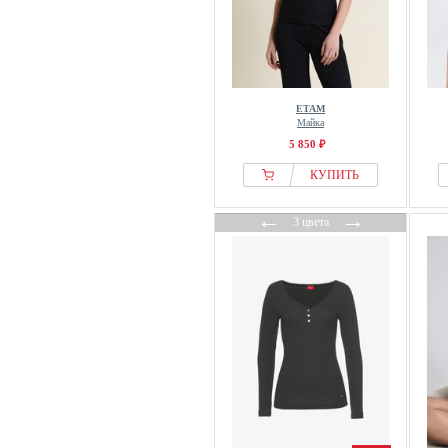
ETAM
Майка
5 850 ₽
КУПИТЬ
←
→
3 цвета