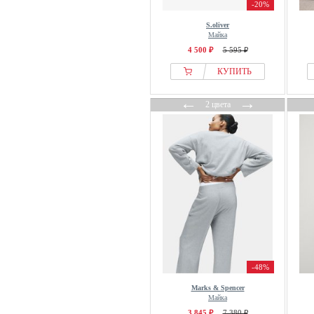
-20%
S.oliver
Майка
4 500 ₽
5 595 ₽
КУПИТЬ
←
→
2 цвета
-48%
Marks & Spencer
Майка
3 845 ₽
7 380 ₽