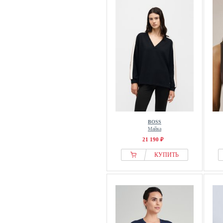
Noppies
Oltre
PJ Salvage
Pockies
Rockett St George
Rösch
Roxy
S.oliver
Sans Complexe
BOSS
SASSA
Майка
Schiesser
21 190 ₽
Self.
КУПИТЬ
Seraphine
Short Stories
SIMONE PERELE
SKINY
Sleeper