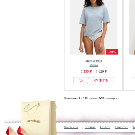
-30%
Marc O'Polo
Майка
5 335 ₽
7 620 ₽
КУПИТЬ
Показано
1
-
100
(всего
594
позиций)
Контакты
Доставка
Оплата
Гарантии
К