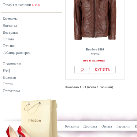
Товары в наличии
(1144)
Контакты
Доставка
Возвраты
Оплата
Отзывы
Donders 1860
Таблица размеров
Куртка
нет в наличии
О компании
КУПИТЬ
FAQ
Новости
Статьи
Показано
1
-
1
(всего
1
позиций)
Статистика
Контакты
Доставка
Оплата
Гарантии
К