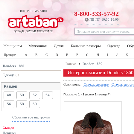
ИНТЕРНЕТ-МАГАЗИН
8-800-333-57-92
ПН-ПТ, 10:00-18:00
ОДЕЖДА, ОБУВЬ И АКСЕССУАРЫ
Женщинам
Мужчинам
Детям
Большие размеры
Одежда
Обу
Бренды:
A
B
C
D
E
F
G
H
I
J
K
Главная
Donders 1860
Donders 1860
Интернет-магазин Donders 1860
Одежда
(1)
Сортировка:
Сначала дешевые
Сначала дорог
Размер
Показано
1
-
1
(всего
1
позиций)
48
50
52
54
56
58
60
Сбросить все настройки
Скидки
Новинки