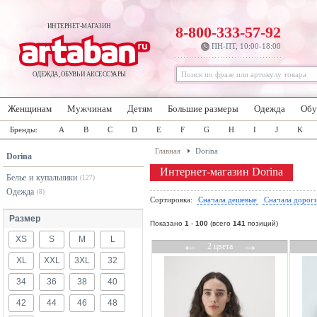
ИНТЕРНЕТ-МАГАЗИН
8-800-333-57-92
ПН-ПТ, 10:00-18:00
ОДЕЖДА, ОБУВЬ И АКСЕССУАРЫ
Женщинам
Мужчинам
Детям
Большие размеры
Одежда
Обу
Бренды:
A
B
C
D
E
F
G
H
I
J
K
Главная
Dorina
Dorina
Интернет-магазин Dorina
Белье и купальники
(127)
Одежда
(8)
Сортировка:
Сначала дешевые
Сначала дорог
Размер
Показано
1
-
100
(всего
141
позиций)
XS
S
M
L
←
→
2 цвета
XL
XXL
3XL
32
34
36
38
40
42
44
46
48