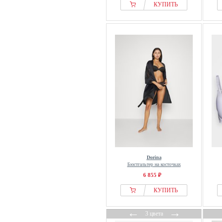
КУПИТЬ
Dorina
Бюстгальтер на косточках
6 855 ₽
КУПИТЬ
←
→
3 цвета