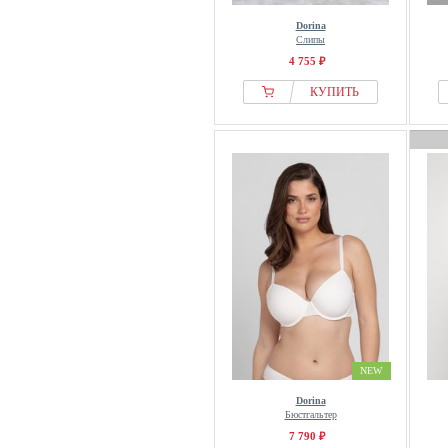
Dorina
Слипы
4 755 ₽
КУПИТЬ
NEW
Dorina
Бюстгальтер
7 790 ₽