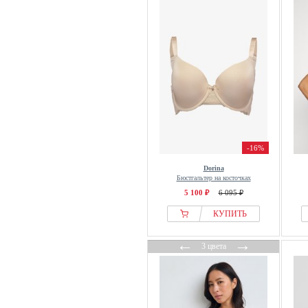
-16%
Dorina
Бюстгальтер на косточках
5 100 ₽
6 095 ₽
КУПИТЬ
←
→
3 цвета