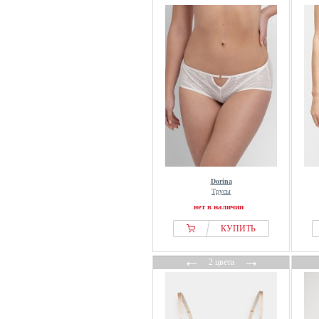
Dorina
Трусы
нет в наличии
КУПИТЬ
←
→
2 цвета