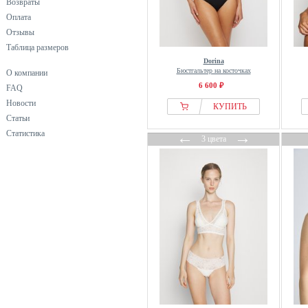
Возвраты
Оплата
Отзывы
Таблица размеров
Dorina
Бюстгальтер на косточках
О компании
6 600 ₽
FAQ
Новости
КУПИТЬ
Статьи
Статистика
←
→
3 цвета