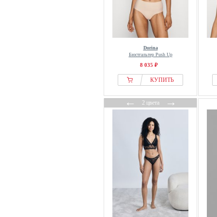
Dorina
Бюстгальтер Push Up
8 035 ₽
КУПИТЬ
←
→
2 цвета