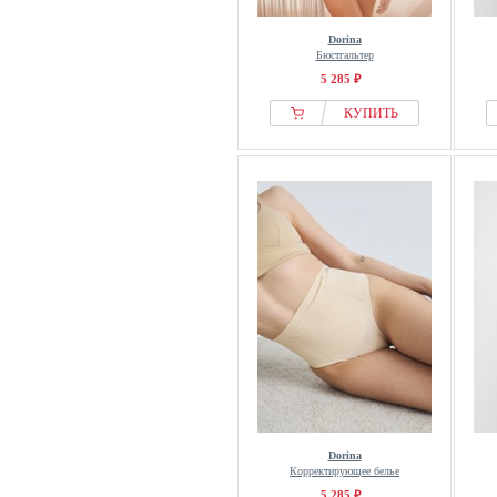
Dorina
Бюстгальтер
5 285 ₽
КУПИТЬ
Dorina
Корректирующее белье
5 285 ₽