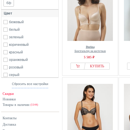
б/р
Цвет
бежевый
белый
зеленый
коричневый
Dorina
Бюстгальтер на косточках
красный
5 585 ₽
оранжевый
КУПИТЬ
розовый
серый
синий
Сбросить все настройки
фиолетовый
Скидки
черный
Новинки
Товары в наличии
(1144)
Контакты
Доставка