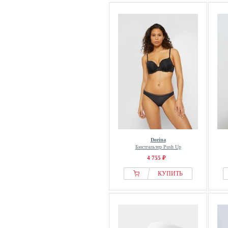
Dorina
Бюстгальтер Push Up
4 755 ₽
КУПИТЬ