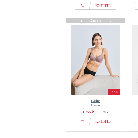
КУПИТЬ
←
→
2 цвета
-38%
Dorina
Слипы
4 755 ₽
7 620 ₽
КУПИТЬ