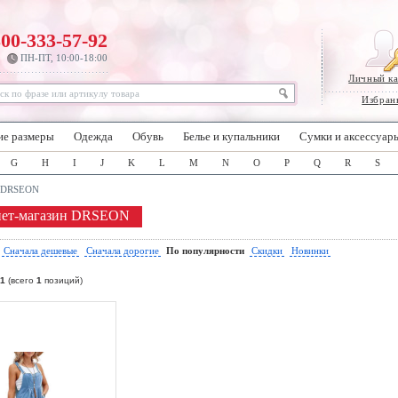
800-333-57-92
ПН-ПТ, 10:00-18:00
Личный к
Избран
ие размеры
Одежда
Обувь
Белье и купальники
Сумки и аксессуар
G
H
I
J
K
L
M
N
O
P
Q
R
S
DRSEON
нет-магазин DRSEON
:
Сначала дешевые
Сначала дорогие
По популярности
Скидки
Новинки
1
(всего
1
позиций)