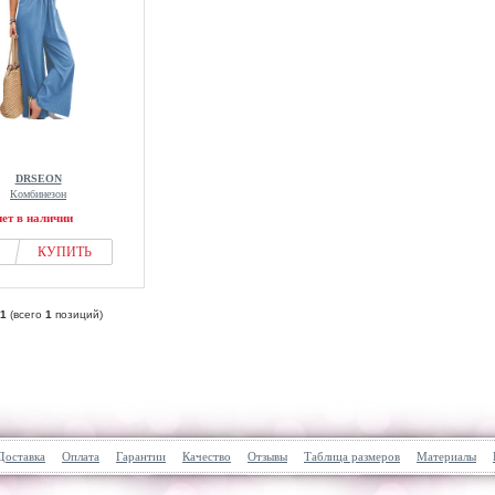
DRSEON
Комбинезон
нет в наличии
КУПИТЬ
1
(всего
1
позиций)
Доставка
Оплата
Гарантии
Качество
Отзывы
Таблица размеров
Материалы