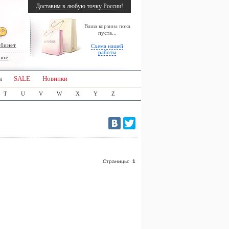
Доставим в любую точку России!
Ваша корзина пока
пуста...
абинет
Схема нашей
работы
ное
ы
SALE
Новинки
T
U
V
W
X
Y
Z
Страницы:
1