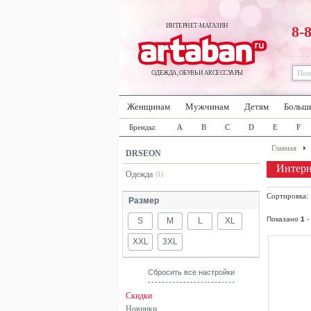
ИНТЕРНЕТ-МАГАЗИН
8-
ОДЕЖДА, ОБУВЬ И АКСЕССУАРЫ
Женщинам
Мужчинам
Детям
Больш
Бренды:
A
B
C
D
E
F
Главная
DRSEON
Интер
Одежда
(1)
Сортировка
Размер
Показано
1
-
S
M
L
XL
XXL
3XL
Сбросить все настройки
Скидки
Новинки