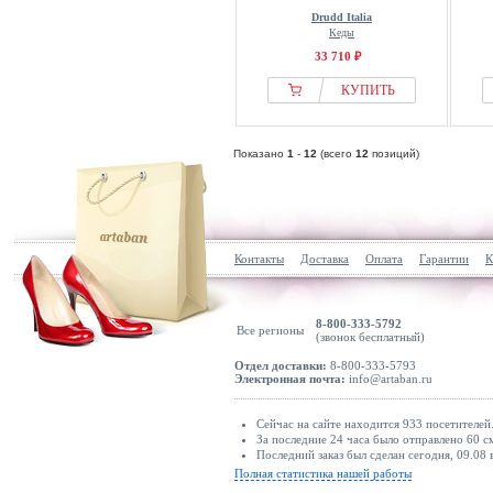
Drudd Italia
Кеды
33 710 ₽
КУПИТЬ
Показано
1
-
12
(всего
12
позиций)
Контакты
Доставка
Оплата
Гарантии
К
8-800-333-5792
Все регионы
(звонок бесплатный)
Отдел доставки:
8-800-333-5793
Электронная почта:
info@artaban.ru
Сейчас на сайте находится 933 посетителей
За последние 24 часа было отправлено 60 с
Последний заказ был сделан сегодня, 09.08
Полная статистика нашей работы