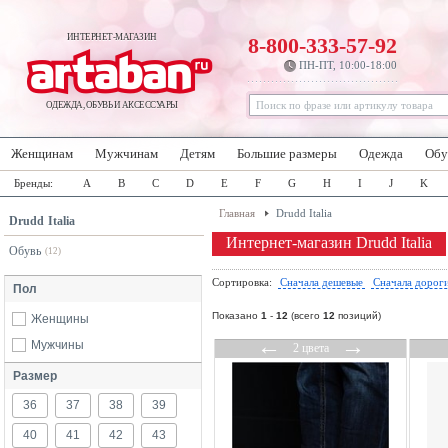
ИНТЕРНЕТ-МАГАЗИН
8-800-333-57-92
ПН-ПТ, 10:00-18:00
ОДЕЖДА, ОБУВЬ И АКСЕССУАРЫ
Женщинам
Мужчинам
Детям
Большие размеры
Одежда
Обу
Бренды:
A
B
C
D
E
F
G
H
I
J
K
Главная
Drudd Italia
Drudd Italia
Интернет-магазин Drudd Italia
Обувь
(12)
Сортировка:
Сначала дешевые
Сначала дорог
Пол
Показано
1
-
12
(всего
12
позиций)
Женщины
←
→
Мужчины
2 цвета
Размер
36
37
38
39
40
41
42
43