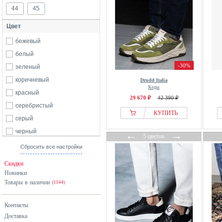
44
45
Цвет
бежевый
белый
-30%
зеленый
коричневый
Drudd Italia
Кеды
красный
29 670 ₽
42 390 ₽
серебристый
КУПИТЬ
серый
черный
←
→
5 цветов
Сбросить все настройки
Скидки
Новинки
Товары в наличии
(1144)
Контакты
Доставка