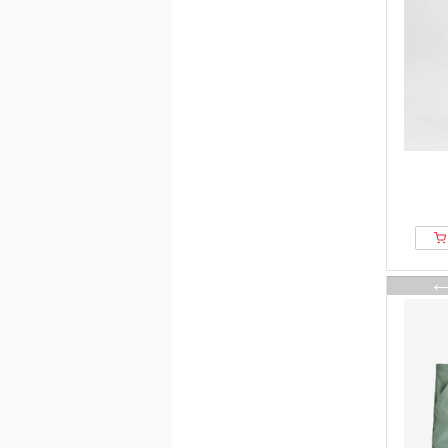
Walkiddy
WE Fashion
WHEAT
Wrangler