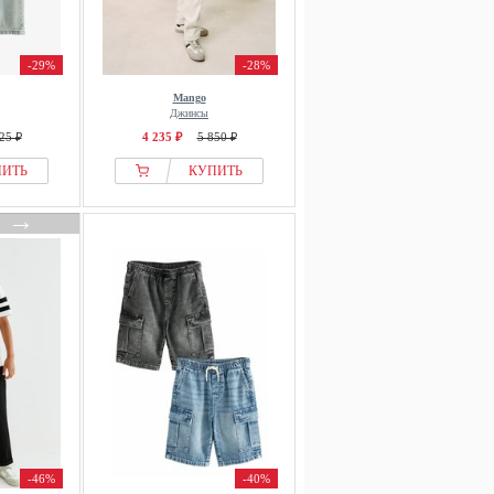
-29%
-28%
Mango
Джинсы
25 ₽
4 235 ₽
5 850 ₽
ПИТЬ
КУПИТЬ
→
-46%
-40%