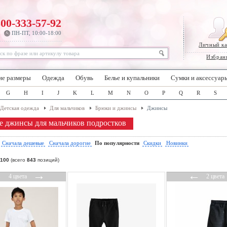
800-333-57-92
ПН-ПТ, 10:00-18:00
Личный к
Избран
ие размеры
Одежда
Обувь
Белье и купальники
Сумки и аксессуар
G
H
I
J
K
L
M
N
O
P
Q
R
S
Детская одежда
Для мальчиков
Брюки и джинсы
Джинсы
е джинсы для мальчиков подростков
:
Сначала дешевые
Сначала дорогие
По популярности
Скидки
Новинки
100
(всего
843
позиций)
←
→
←
4 цвета
2 цвета