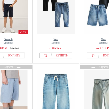
-32%
Name It
Next
Next
Джинсы
Джинсы
Джинсы
 815 ₽
5 595 ₽
от 8 535 ₽
от 9 510 ₽
КУПИТЬ
КУПИТЬ
КУ
←
→
←
3 цвета
4 цвета