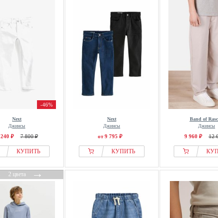
-46%
Next
Next
Band of Rasc
Джинсы
Джинсы
Джинсы
 240 ₽
7 800 ₽
от 9 795 ₽
9 960 ₽
12 
КУПИТЬ
КУПИТЬ
КУ
←
→
2 цвета