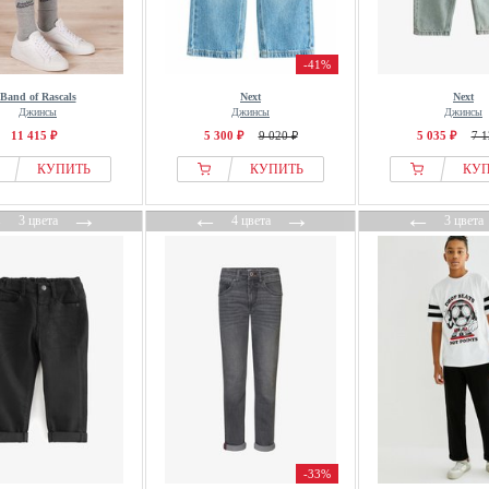
-41%
Band of Rascals
Next
Next
Джинсы
Джинсы
Джинсы
11 415 ₽
5 300 ₽
9 020 ₽
5 035 ₽
7 1
КУПИТЬ
КУПИТЬ
КУ
←
→
←
→
←
3 цвета
4 цвета
3 цвета
-33%