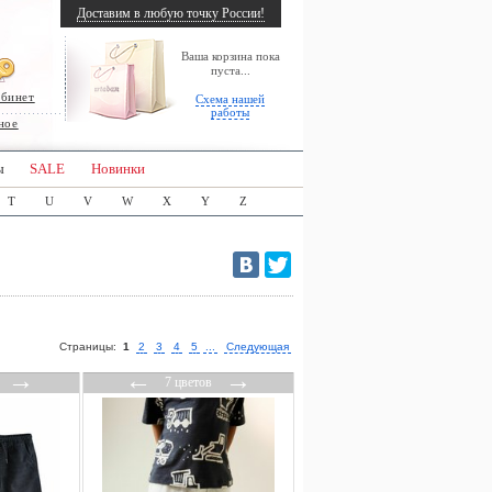
Доставим в любую точку России!
Ваша корзина пока
пуста...
абинет
Схема нашей
работы
ное
ы
SALE
Новинки
T
U
V
W
X
Y
Z
Страницы:
1
2
3
4
5
...
Следующая
→
←
→
7 цветов