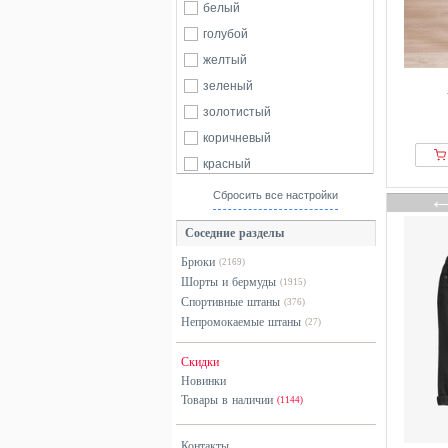
Desigual
белый
Diesel
голубой
DSQUARED2
желтый
Element
зеленый
EN FANT
золотистый
From Germany With Love
коричневый
G-star Raw
красный
GAP
разноцветный
Сбросить все настройки
Garcia
розовый
Соседние разделы
Guess
серый
Брюки
(2169)
Hackett London
синий
Шорты и бермуды
(1915)
Indian Blue jeans
хаки
Спортивные штаны
(376)
Jack & Jones
черный
Непромокаемые штаны
(27)
JJ Rebel
Скидки
JoJo Maman Bébé
Новинки
Karl Kani
Товары в наличии
(1144)
KOROSHI
Контакты