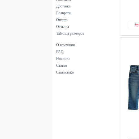
Koton
Доставка
Les Deux
Возвраты
Levis®
Оплата
Liewood
Отзывы
Lil Atelier
Таблица размеров
Lindex
О компании
LMTD
FAQ
Mango
Новости
Marks & Spencer
Статьи
Статистика
MARNI
MINOTI
Minymo
MM6 Maison Margiela
Molo
Name It
Next
Nike
Noppies