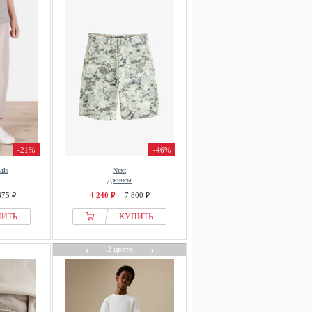
-21%
-46%
als
Next
Джинсы
675 ₽
4 240 ₽
7 800 ₽
ПИТЬ
КУПИТЬ
←
→
2 цвета