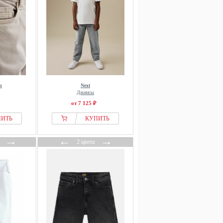
n
Next
Джинсы
от 7 125 ₽
ПИТЬ
КУПИТЬ
→
←
→
2 цвета