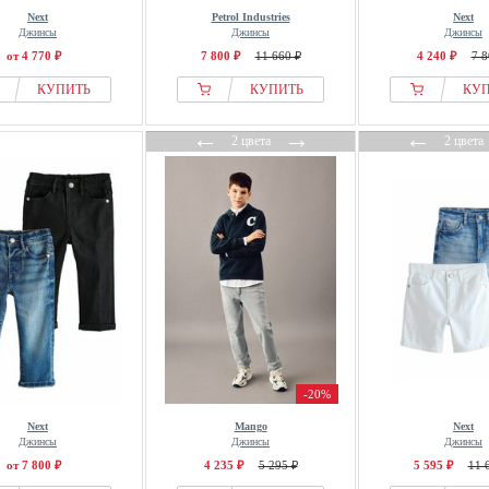
Next
Petrol Industries
Next
Джинсы
Джинсы
Джинсы
от 4 770 ₽
7 800 ₽
11 660 ₽
4 240 ₽
7 8
КУПИТЬ
КУПИТЬ
КУ
←
→
←
2 цвета
2 цвета
-20%
Next
Mango
Next
Джинсы
Джинсы
Джинсы
от 7 800 ₽
4 235 ₽
5 295 ₽
5 595 ₽
11 