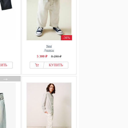
-36%
Next
Джинсы
5 300 ₽
8 290 ₽
ПИТЬ
КУПИТЬ
→