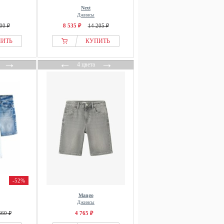
Next
Джинсы
00 ₽
8 535 ₽
14 205 ₽
ПИТЬ
КУПИТЬ
→
←
→
4 цвета
-52%
Mango
Джинсы
660 ₽
4 765 ₽