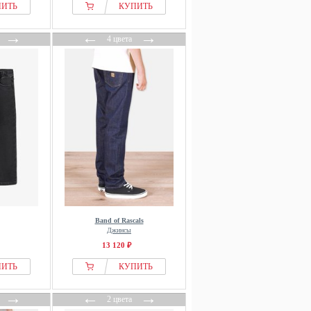
ПИТЬ
КУПИТЬ
→
←
→
4 цвета
Band of Rascals
Джинсы
13 120 ₽
ПИТЬ
КУПИТЬ
→
←
→
2 цвета