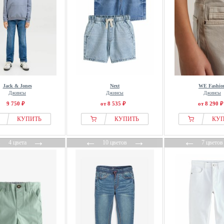
Jack & Jones
Next
WE Fashio
Джинсы
Джинсы
Джинсы
9 750 ₽
от 8 535 ₽
от 8 290 ₽
КУПИТЬ
КУПИТЬ
КУ
←
→
←
→
←
4 цвета
10 цветов
7 цветов