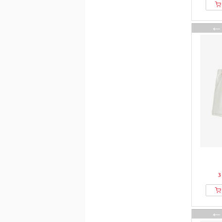
OFF-WHITE
Only & Sons Junior
OVS
Patriòt
Pepe Jeans
Petit Bateau
Petit Piao
Petrol Industries
Polarn O. Pyret
Quiksilver
REDEFINED REBEL
Reiss
Rellix
3
Replay
Roy Rogers
S.oliver
Sarabanda