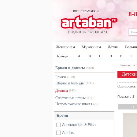
ИНТЕРНЕТ-МАГАЗИН
8-
ОДЕЖДА, ОБУВЬ И АКСЕССУАРЫ
Женщинам
Мужчинам
Детям
Больш
Бренды:
A
B
C
D
E
F
Главная
Брюки и джинсы
(4209)
Детски
Брюки
(2169)
Шорты и бермуды
(1915)
Сортировка
Джинсы
(843)
Показано
1
-
Спортивные штаны
(376)
Непромокаемые штаны
(27)
Бренд
Abercrombie & Fitch
Adidas