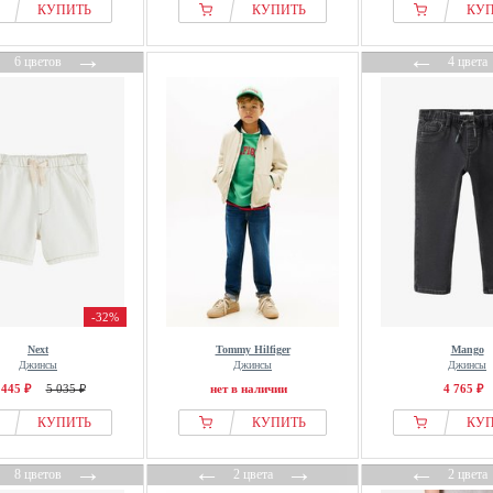
КУПИТЬ
КУПИТЬ
КУ
←
→
←
6 цветов
4 цвета
-32%
Next
Tommy Hilfiger
Mango
Джинсы
Джинсы
Джинсы
 445 ₽
5 035 ₽
нет в наличии
4 765 ₽
КУПИТЬ
КУПИТЬ
КУ
←
→
←
→
←
8 цветов
2 цвета
2 цвета