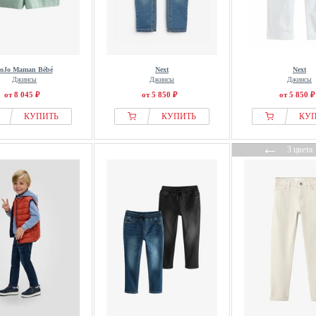
oJo Maman Bébé
Next
Next
Джинсы
Джинсы
Джинсы
от 8 045 ₽
от 5 850 ₽
от 5 850 ₽
КУПИТЬ
КУПИТЬ
КУ
←
3 цвета