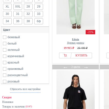
XL
XXL
28
29
30
31
32
33
34
36
38
б/р
Цвет
-25%
бежевый
Edwin
Прямые джинсы
белый
19 915 ₽
26 490 ₽
зеленый
КУПИТЬ
коричневый
красный
←
→
2 цвета
оранжевый
разноцветный
розовый
серый
Сбросить все настройки
синий
Скидки
черный
Новинки
Товары в наличии
(1147)