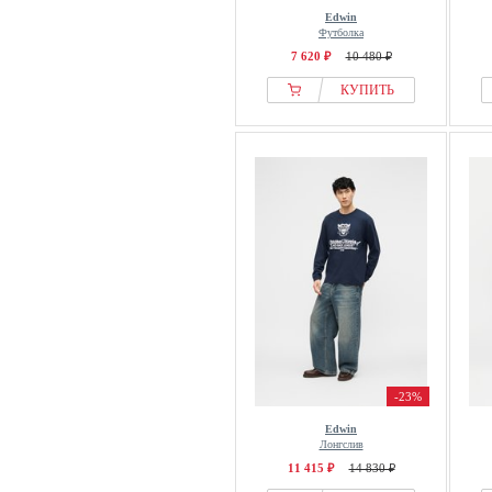
Edwin
Футболка
7 620 ₽
10 480 ₽
КУПИТЬ
-23%
Edwin
Лонгслив
11 415 ₽
14 830 ₽