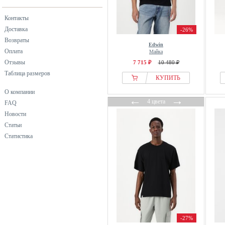
Контакты
Доставка
-26%
Возвраты
Edwin
Оплата
Майка
Отзывы
7 715 ₽
10 480 ₽
Таблица размеров
КУПИТЬ
О компании
←
→
4 цвета
FAQ
Новости
Статьи
Статистика
-27%