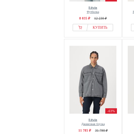
Edwin
Футболка
8 035 ₽
12 230 ₽
КУПИТЬ
-63%
Edwin
Джинсовая блузка
11 785 ₽
31 790 ₽