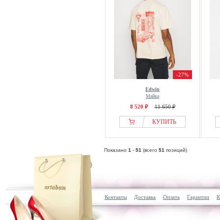
-27%
Edwin
Майка
8 520 ₽
11 650 ₽
КУПИТЬ
Показано
1
-
51
(всего
51
позиций)
Контакты
Доставка
Оплата
Гарантии
К