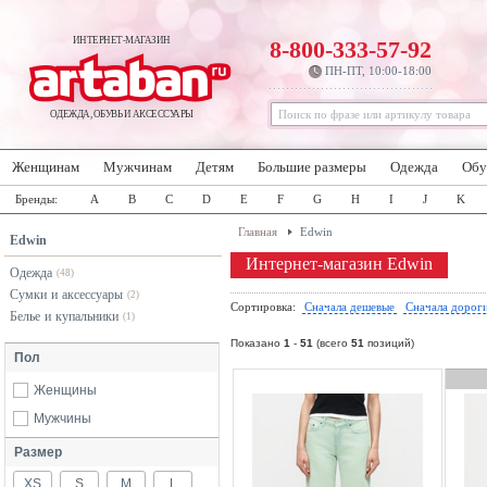
ИНТЕРНЕТ-МАГАЗИН
8-800-333-57-92
ПН-ПТ, 10:00-18:00
ОДЕЖДА, ОБУВЬ И АКСЕССУАРЫ
Женщинам
Мужчинам
Детям
Большие размеры
Одежда
Обу
Бренды:
A
B
C
D
E
F
G
H
I
J
K
Главная
Edwin
Edwin
Интернет-магазин Edwin
Одежда
(48)
Сумки и аксессуары
(2)
Сортировка:
Сначала дешевые
Сначала дорог
Белье и купальники
(1)
Показано
1
-
51
(всего
51
позиций)
Пол
Женщины
Мужчины
Размер
XS
S
M
L