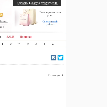
Доставим в любую точку России!
Ваша корзина пока
пуста...
абинет
Схема нашей
работы
ное
ы
SALE
Новинки
T
U
V
W
X
Y
Z
Страницы:
1