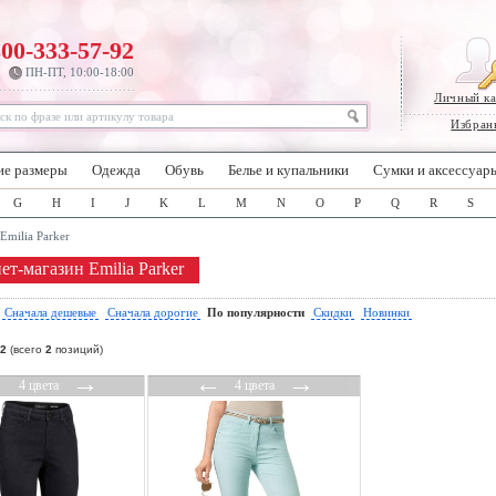
800-333-57-92
ПН-ПТ, 10:00-18:00
Личный к
Избран
ие размеры
Одежда
Обувь
Белье и купальники
Сумки и аксессуар
G
H
I
J
K
L
M
N
O
P
Q
R
S
Emilia Parker
ет-магазин Emilia Parker
:
Сначала дешевые
Сначала дорогие
По популярности
Скидки
Новинки
2
(всего
2
позиций)
←
→
←
→
4 цвета
4 цвета