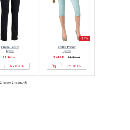
-17%
Emilia Parker
Emilia Parker
Брюки
Брюки
11 340 ₽
9 410 ₽
11 340 ₽
КУПИТЬ
КУПИТЬ
2
(всего
2
позиций)