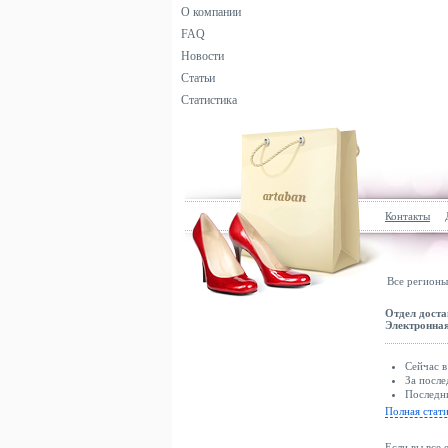
О компании
FAQ
Новости
Статьи
Статистика
Контакты
Все регионы
Отдел доста
Электронная
Сейчас в
За после
Последни
Полная стат
Если вы все 