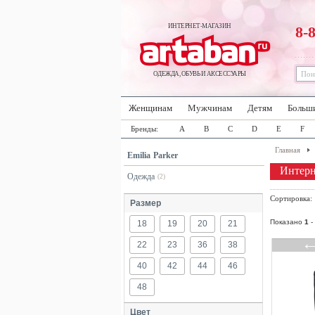
ИНТЕРНЕТ-МАГАЗИН
8-
ОДЕЖДА, ОБУВЬ И АКСЕССУАРЫ
Женщинам
Мужчинам
Детям
Больш
Бренды:
A
B
C
D
E
F
Главная
Emilia Parker
Интерн
Одежда
(2)
Сортировка
Размер
Показано
1
-
18
19
20
21
22
23
36
38
40
42
44
46
48
Цвет