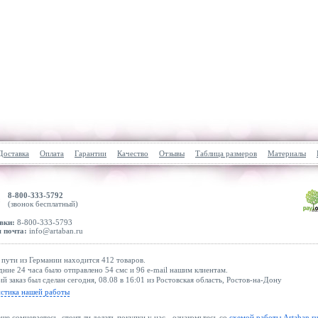
Доставка
Оплата
Гарантии
Качество
Отзывы
Таблица размеров
Материалы
8-800-333-5792
(звонок бесплатный)
вки:
8-800-333-5793
 почта:
info@artaban.ru
 пути из Германии находится 412 товаров.
дние 24 часа было отправлено 54 смс и 96 e-mail нашим клиентам.
й заказ был сделан сегодня, 08.08 в 16:01 из Ростовская область, Ростов-на-Дону
истика нашей работы
еще сомневаетесь, стоит ли делать покупки у нас - ознакомьтесь со
схемой работы Artaban.r