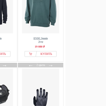
ts
EVOC Sports
Худи
19 080 ₽
ПИТЬ
КУПИТЬ
→
←
→
2 цвета