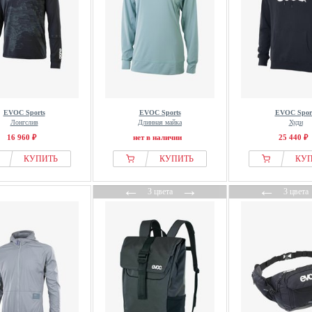
EVOC Sports
EVOC Sports
EVOC Spor
Лонгслив
Длинная майка
Худи
16 960 ₽
нет в наличии
25 440 ₽
КУПИТЬ
КУПИТЬ
КУ
←
→
←
3 цвета
3 цвета