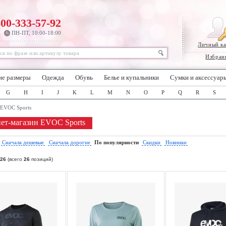
800-333-57-92
ПН-ПТ, 10:00-18:00
Личный к
Избран
ие размеры
Одежда
Обувь
Белье и купальники
Сумки и аксессуар
G
H
I
J
K
L
M
N
O
P
Q
R
S
EVOC Sports
ет-магазин EVOC Sports
:
Сначала дешевые
Сначала дорогие
По популярности
Скидки
Новинки
26
(всего
26
позиций)