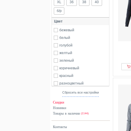
XL
36
38
40
б/р
Цвет
бежевый
белый
голубой
желтый
зеленый
коричневый
красный
разноцветный
серый
Сбросить все настройки
синий
Скидки
фиолетовый
Новинки
Товары в наличии
черный
(1144)
Контакты