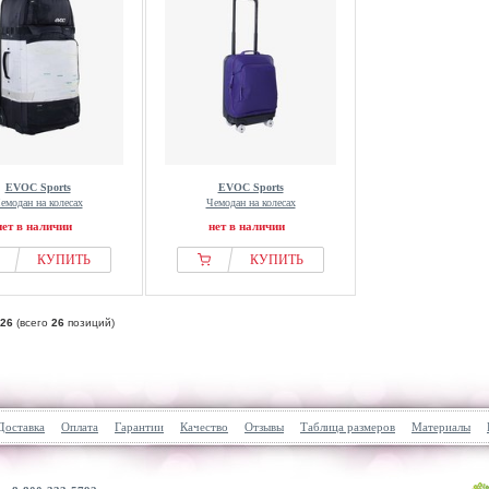
EVOC Sports
EVOC Sports
емодан на колесах
Чемодан на колесах
нет в наличии
нет в наличии
КУПИТЬ
КУПИТЬ
26
(всего
26
позиций)
Доставка
Оплата
Гарантии
Качество
Отзывы
Таблица размеров
Материалы