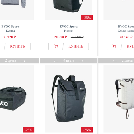
-25%
EVOC Sports
EVOC Sports
EVOC Spor
Куртка
Рюкзак
Сумка на по
33 920 ₽
20 670 ₽
27 560 ₽
20 140 ₽
КУПИТЬ
КУПИТЬ
КУ
←
→
←
→
←
2 цвета
4 цвета
2 цвета
-25%
-25%