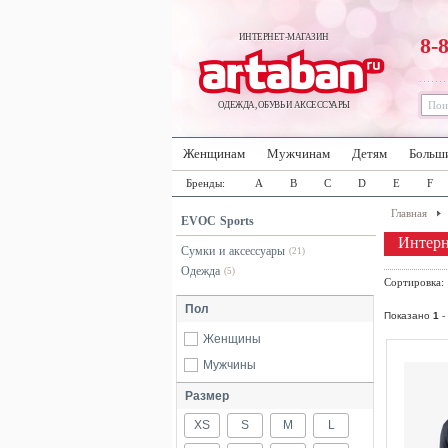
ИНТЕРНЕТ-МАГАЗИН
8-
ОДЕЖДА, ОБУВЬ И АКСЕССУАРЫ
Женщинам
Мужчинам
Детям
Больш
Бренды:
A
B
C
D
E
F
Главная
EVOC Sports
Интерн
Сумки и аксессуары
(21)
Одежда
(5)
Сортировка
Пол
Показано
1
-
Женщины
Мужчины
Размер
XS
S
M
L