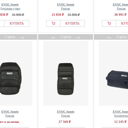
EVOC Sports
EVOC Sports
EVOC Spor
Дорожная сумка
Рюкзак
Рюкзак
 850 ₽
31 800 ₽
23 850 ₽
31 800 ₽
38 995 ₽
КУПИТЬ
КУПИТЬ
КУ
←
→
←
→
←
2 цвета
2 цвета
2 цвета
EVOC Sports
EVOC Sports
EVOC Spor
Рюкзак
Рюкзак
Косметичк
нет в наличии
27 560 ₽
12 245 ₽