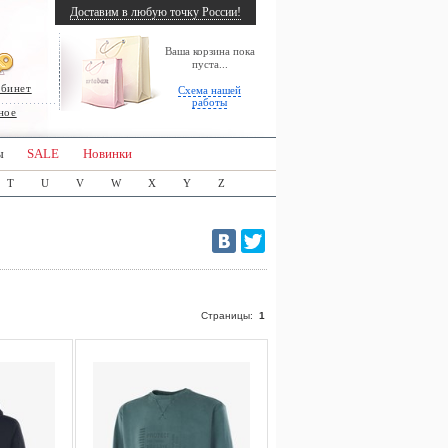
Доставим в любую точку России!
Ваша корзина пока
пуста...
абинет
Схема нашей
работы
ное
ы
SALE
Новинки
T
U
V
W
X
Y
Z
Страницы:
1