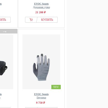
ts
EVOC Sports
Дорожная сумка
21 200 ₽
ПИТЬ
КУПИТЬ
→
NEW
ts
EVOC Sports
а
Перчатки
9 750 ₽