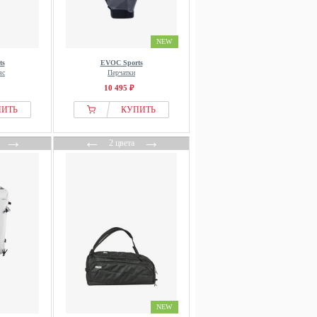
NEW
ts
EVOC Sports
яс
Перчатки
10 495 ₽
ПИТЬ
КУПИТЬ
→
←
→
2 цвета
NEW