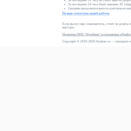
За последние 24 часа на сайте зарегистриро
За последние 24 часа было заказано 45 това
Средняя продолжительность разговоров наши
Полная статистика нашей работы
Если вы все еще сомневаетесь, стоит ли делать 
выгодно.
Политика ООО "Артабана" в отношении обрабо
Copyright © 2010-2026 Artaban.ru — интернет-