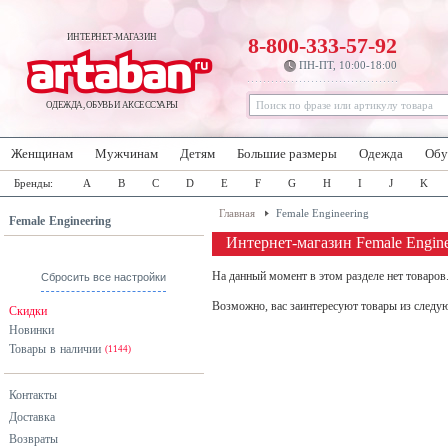
ИНТЕРНЕТ-МАГАЗИН
8-800-333-57-92
ПН-ПТ, 10:00-18:00
ОДЕЖДА, ОБУВЬ И АКСЕССУАРЫ
Женщинам
Мужчинам
Детям
Большие размеры
Одежда
Обу
Бренды:
A
B
C
D
E
F
G
H
I
J
K
Главная
Female Engineering
Female Engineering
Интернет-магазин Female Engine
На данный момент в этом разделе нет товаров
Сбросить все настройки
Возможно, вас заинтересуют товары из следу
Скидки
Новинки
Товары в наличии
(1144)
Контакты
Доставка
Возвраты