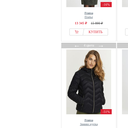
-16%
Fransa
Платье
13 345 ₽
15 890 ₽
КУПИТЬ
←
→
4 цвета
-51%
Fransa
Зимняя куртка