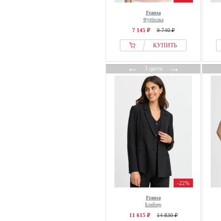
Fransa
Футболка
7 145 ₽
9 740 ₽
КУПИТЬ
←
→
3 цвета
-22%
Fransa
Блейзер
11 615 ₽
14 830 ₽