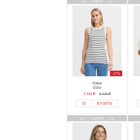
←
→
4 цвета
-37%
Fransa
Майка
5 335 ₽
8 520 ₽
КУПИТЬ
←
→
5 цветов