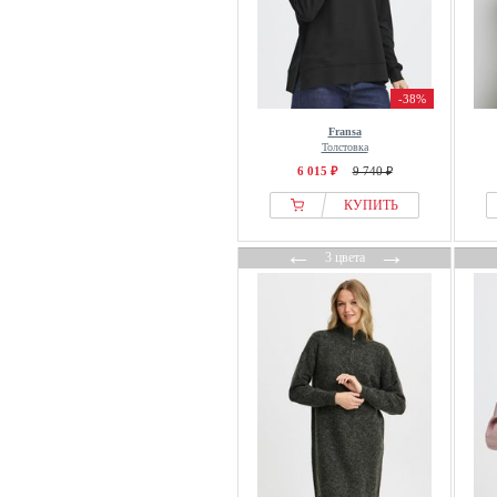
-38%
Fransa
Толстовка
6 015 ₽
9 740 ₽
КУПИТЬ
←
→
3 цвета