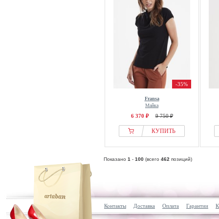
-35%
Fransa
Майка
6 370 ₽
9 750 ₽
КУПИТЬ
Показано
1
-
100
(всего
462
позиций)
Контакты
Доставка
Оплата
Гарантии
К