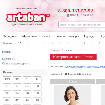
ИНТЕРНЕТ-МАГАЗИН
8-800-333-57-92
ПН-ПТ, 10:00-18:00
ОДЕЖДА, ОБУВЬ И АКСЕССУАРЫ
Женщинам
Мужчинам
Детям
Большие размеры
Одежда
Обу
Бренды:
A
B
C
D
E
F
G
H
I
J
K
Главная
Fransa
Fransa
Интернет-магазин Fransa
Одежда
(461)
Сумки и аксессуары
(1)
Сортировка:
Сначала дешевые
Сначала дорог
Размер
Показано
1
-
100
(всего
462
позиций)
XXS
XS
S
M
←
→
2 цвета
L
XL
XXL
3XL
32
34
36
38
40
42
44
46