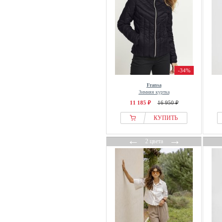
-34%
Fransa
Зимняя куртка
11 185 ₽
16 950 ₽
КУПИТЬ
←
→
2 цвета