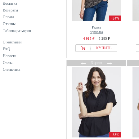
Доставка
черный
Возвраты
Оплата
-24%
Отзывы
Fransa
Таблица размеров
Футболка
4 015 ₽
5 285 ₽
О компании
КУПИТЬ
FAQ
Новости
←
→
Статьи
3 цвета
Статистика
-38%