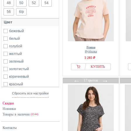
48
50
52
54
56
б/р
Цвет
бежевый
белый
голубой
Fransa
Футболка
желтый
5 285 ₽
зеленый
КУПИТЬ
золотистый
коричневый
←
→
17 цветов
красный
оранжевый
Сбросить все настройки
розовый
Скидки
серебристый
Новинки
Товары в наличии
серый
(1144)
синий
Контакты
фиолетовый