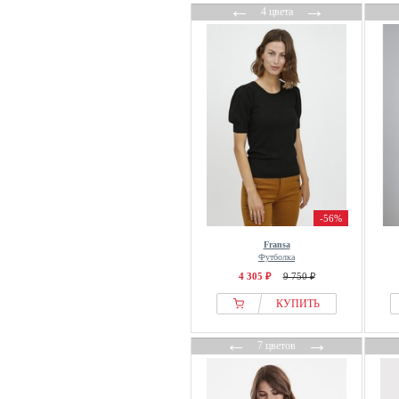
←
→
4 цвета
-56%
Fransa
Футболка
4 305 ₽
9 750 ₽
КУПИТЬ
←
→
7 цветов