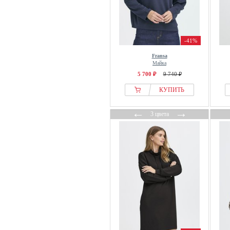
-41%
Fransa
Майка
5 700 ₽
9 740 ₽
КУПИТЬ
←
→
3 цвета