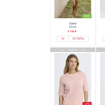
NEW
Fransa
Шорты
9 740 ₽
КУПИТЬ
←
→
4 цвета
-27%