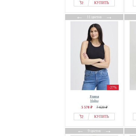
КУПИТЬ
←
→
11 цветов
-27%
Fransa
Майка
5 570 ₽
7 620 ₽
КУПИТЬ
←
→
9 цветов