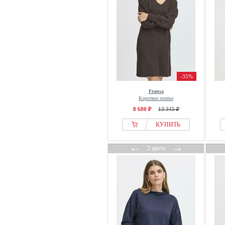
-35%
Fransa
Короткое платье
8 680 ₽
13 345 ₽
КУПИТЬ
←
→
2 цвета