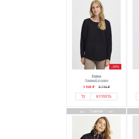
-39%
Fransa
Длинный пуловер
5 940 ₽
9 740 ₽
КУПИТЬ
←
→
5 цветов