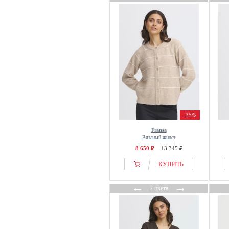
-35%
Fransa
Вязаный жилет
8 650 ₽
13 345 ₽
КУПИТЬ
←
→
2 цвета