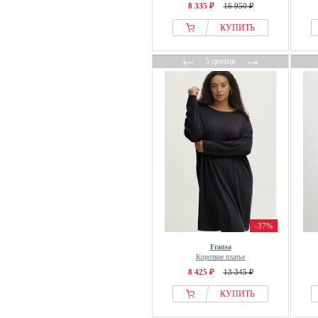
8 335 ₽
16 950 ₽
КУПИТЬ
←
→
5 цветов
-37%
Fransa
Короткое платье
8 425 ₽
13 345 ₽
КУПИТЬ