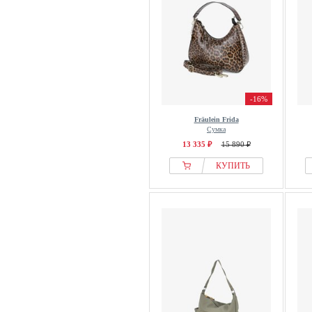
-16%
Fräulein Frida
Сумка
13 335 ₽
15 890 ₽
КУПИТЬ