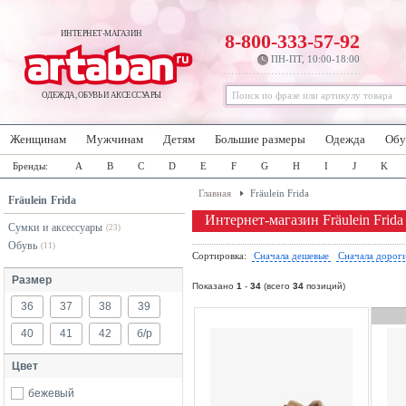
ИНТЕРНЕТ-МАГАЗИН
8-800-333-57-92
ПН-ПТ, 10:00-18:00
ОДЕЖДА, ОБУВЬ И АКСЕССУАРЫ
Женщинам
Мужчинам
Детям
Большие размеры
Одежда
Обу
Бренды:
A
B
C
D
E
F
G
H
I
J
K
Главная
Fräulein Frida
Fräulein Frida
Интернет-магазин Fräulein Frida
Сумки и аксессуары
(23)
Обувь
(11)
Сортировка:
Сначала дешевые
Сначала дорог
Размер
Показано
1
-
34
(всего
34
позиций)
36
37
38
39
40
41
42
б/р
Цвет
бежевый