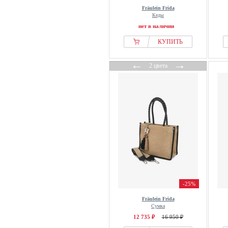
Fräulein Frida
Кеды
нет в наличии
КУПИТЬ
←
→
2 цвета
-25%
Fräulein Frida
Сумка
12 735 ₽
16 950 ₽