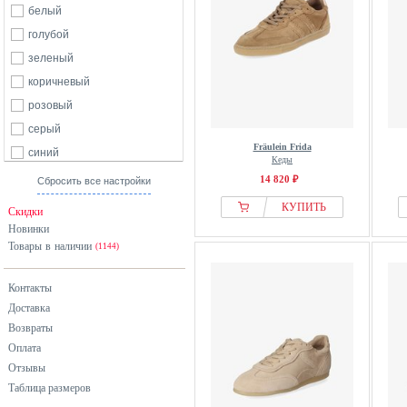
белый
голубой
зеленый
коричневый
розовый
серый
Fräulein Frida
синий
Кеды
хаки
14 820 ₽
Сбросить все настройки
черный
КУПИТЬ
Скидки
Новинки
Товары в наличии
(1144)
Контакты
Доставка
Возвраты
Оплата
Отзывы
Таблица размеров