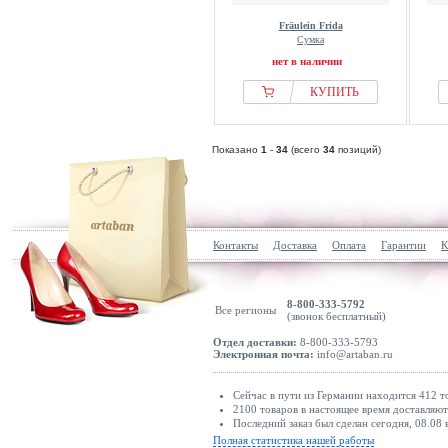
Fräulein Frida
Сумка
нет в наличии
КУПИТЬ
Показано
1
-
34
(всего
34
позиций)
Контакты
Доставка
Оплата
Гарантии
К
8-800-333-5792
Все регионы
(звонок бесплатный)
Отдел доставки:
8-800-333-5793
Электронная почта:
info@artaban.ru
Сейчас в пути из Германии находится 412 т
2100 товаров в настоящее время доставляю
Последний заказ был сделан сегодня, 08.08 
Полная статистика нашей работы