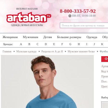
ИНТЕРНЕТ-МАГАЗИН
8-800-333-57-92
ПН-ПТ, 10:00-18:00
ОДЕЖДА, ОБУВЬ И АКСЕССУАРЫ
Женщинам
Мужчинам
Детям
Большие размеры
Одежда
Обу
Бренды:
A
B
C
D
E
F
G
H
I
J
K
Главная
Мужская одежда
Разделы от А до Я
Мужское нижнее белье
Футбо
Ф
Арти
Код т
Прои
Пол:
Цвет
Выбер