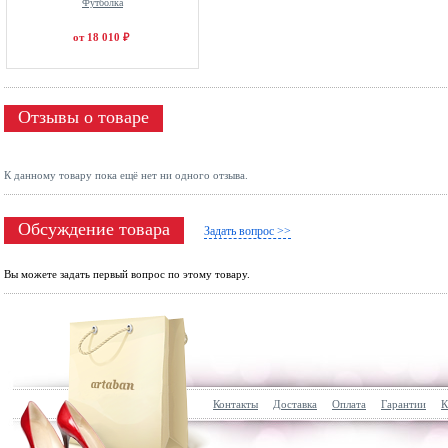
Футболка
от 18 010 ₽
Отзывы о товаре
К данному товару пока ещё нет ни одного отзыва.
Обсуждение товара
Задать вопрос >>
Вы можете задать первый вопрос по этому товару.
Контакты
Доставка
Оплата
Гарантии
К