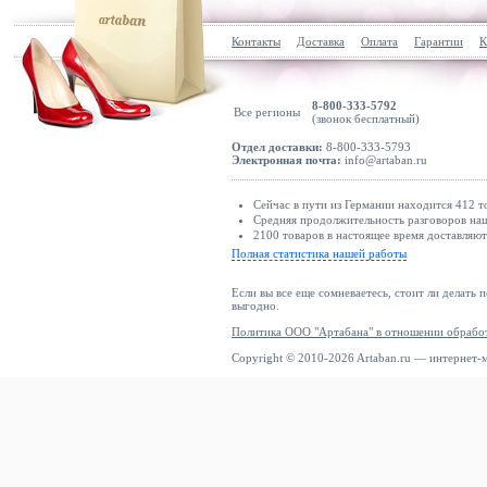
Контакты
Доставка
Оплата
Гарантии
К
8-800-333-5792
Все регионы
(звонок бесплатный)
Отдел доставки:
8-800-333-5793
Электронная почта:
info@artaban.ru
Сейчас в пути из Германии находится 412 т
Средняя продолжительность разговоров наш
2100 товаров в настоящее время доставляю
Полная статистика нашей работы
Если вы все еще сомневаетесь, стоит ли делать 
выгодно.
Политика ООО "Артабана" в отношении обрабо
Copyright © 2010-2026 Artaban.ru — интернет-