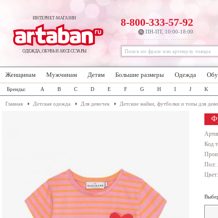
ИНТЕРНЕТ-МАГАЗИН
8-800-333-57-92
ПН-ПТ, 10:00-18:00
ОДЕЖДА, ОБУВЬ И АКСЕССУАРЫ
Женщинам
Мужчинам
Детям
Большие размеры
Одежда
Обу
Бренды:
A
B
C
D
E
F
G
H
I
J
K
Главная
Детская одежда
Для девочек
Детские майки, футболки и топы для дев
Ф
Арти
Код т
Прои
Пол: 
Цвет
Выбер