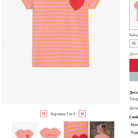
Выбер
92
Дост
Дост
Товар
Дост
Картинка
1
из
4
Свой
Мате
Под