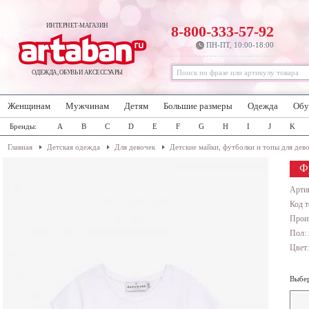
ИНТЕРНЕТ-МАГАЗИН
8-800-333-57-92
ПН-ПТ, 10:00-18:00
ОДЕЖДА, ОБУВЬ И АКСЕССУАРЫ
Женщинам
Мужчинам
Детям
Большие размеры
Одежда
Обу
Бренды:
A
B
C
D
E
F
G
H
I
J
K
Главная
Детская одежда
Для девочек
Детские майки, футболки и топы для дев
Ф
Арти
Код т
Прои
Пол: 
Цвет
Выбер