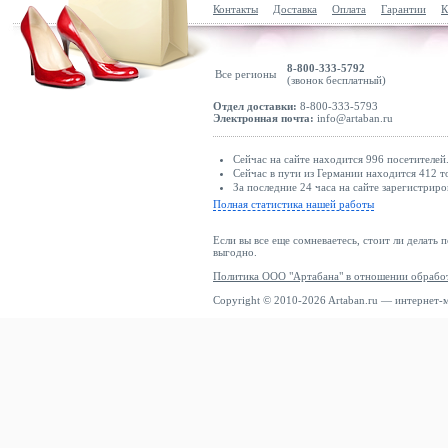
Контакты
Доставка
Оплата
Гарантии
К
8-800-333-5792
Все регионы
(звонок бесплатный)
Отдел доставки:
8-800-333-5793
Электронная почта:
info@artaban.ru
Сейчас на сайте находится 996 посетителей
Сейчас в пути из Германии находится 412 т
За последние 24 часа на сайте зарегистриро
Полная статистика нашей работы
Если вы все еще сомневаетесь, стоит ли делать 
выгодно.
Политика ООО "Артабана" в отношении обрабо
Copyright © 2010-2026 Artaban.ru — интернет-