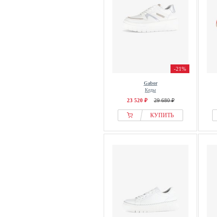
-21%
Gabor
Кеды
23 520 ₽
29 680 ₽
КУПИТЬ