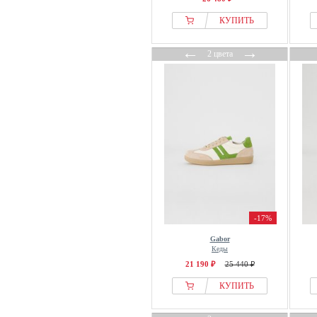
КУПИТЬ
←
→
2 цвета
-17%
Gabor
Кеды
21 190 ₽
25 440 ₽
КУПИТЬ