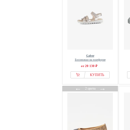
Gabor
Босоножки на платформе
от 20 130 ₽
КУПИТЬ
←
→
2 цвета