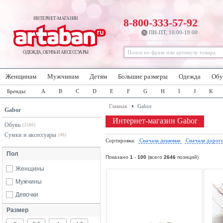
ИНТЕРНЕТ-МАГАЗИН
8-800-333-57-92
ПН-ПТ, 10:00-18:00
ОДЕЖДА, ОБУВЬ И АКСЕССУАРЫ
Женщинам
Мужчинам
Детям
Большие размеры
Одежда
Обу
Бренды:
A
B
C
D
E
F
G
H
I
J
K
Главная
Gabor
Gabor
Интернет-магазин Gabor
Обувь
(2586)
Сумки и аксессуары
(46)
Сортировка:
Сначала дешевые
Сначала дорог
Пол
Показано
1
-
100
(всего
2646
позиций)
Женщины
Мужчины
Девочки
Размер