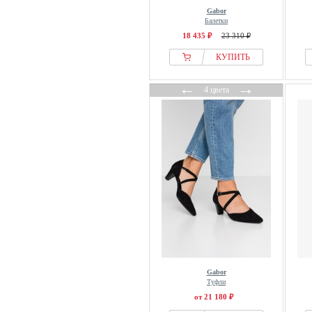
Gabor
Балетки
18 435 ₽
23 310 ₽
КУПИТЬ
←
→
4 цвета
Gabor
Туфли
от 21 180 ₽