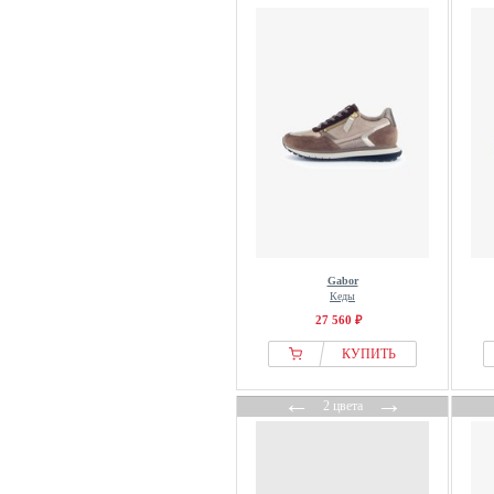
Gabor
Кеды
27 560 ₽
КУПИТЬ
←
→
2 цвета