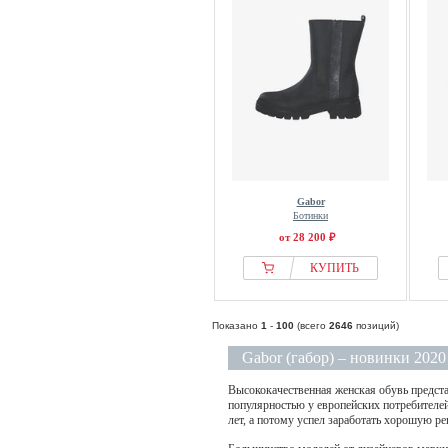
Gabor
Ботинки
от 28 200 ₽
КУПИТЬ
Показано
1
-
100
(всего
2646
позиций)
Gabor (габор) – новинки 2020
Высококачественная женская обувь предста
популярностью у европейских потребителей
лет, а потому успел заработать хорошую р