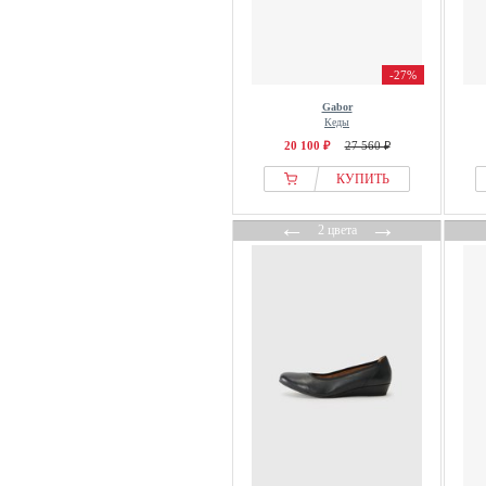
-27%
Gabor
Кеды
20 100 ₽
27 560 ₽
КУПИТЬ
←
→
2 цвета