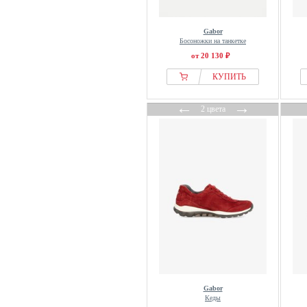
Gabor
Босоножки на танкетке
от 20 130 ₽
КУПИТЬ
←
→
2 цвета
Gabor
Кеды