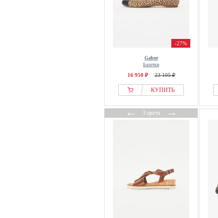
-27%
Gabor
Балетки
16 950 ₽
23 105 ₽
КУПИТЬ
←
→
3 цвета