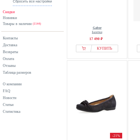
Сбросить все настройки
оранжевый
Скидки
разноцветный
Новинки
Товары в наличии
розовый
(1144)
Gabor
серебристый
Балетки
Контакты
17 490 ₽
серый
Доставка
синий
КУПИТЬ
Возвраты
фиолетовый
Оплата
хаки
Отзывы
Таблица размеров
черный
О компании
FAQ
Новости
Статьи
Статистика
-21%