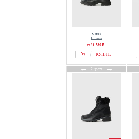
Gabor
Ботинки
от 31 780 ₽
КУПИТЬ
←
→
2 цвета