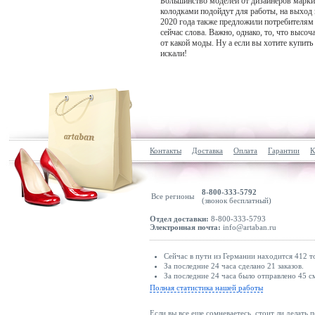
Большинство моделей от дизайнеров марки 
колодками подойдут для работы, на выход 
2020 года также предложили потребителям 
сейчас слова. Важно, однако, то, что высо
от какой моды. Ну а если вы хотите купить 
искали!
Контакты
Доставка
Оплата
Гарантии
К
8-800-333-5792
Все регионы
(звонок бесплатный)
Отдел доставки:
8-800-333-5793
Электронная почта:
info@artaban.ru
Сейчас в пути из Германии находится 412 т
За последние 24 часа сделано 21 заказов.
За последние 24 часа было отправлено 45 с
Полная статистика нашей работы
Если вы все еще сомневаетесь, стоит ли делать 