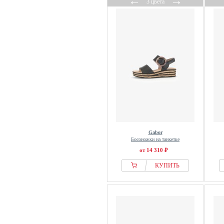
←
→
3 цвета
Gabor
Босоножки на танкетке
от 14 310 ₽
КУПИТЬ