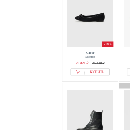
-18%
Gabor
Балетки
20 820 ₽
25 440 ₽
КУПИТЬ