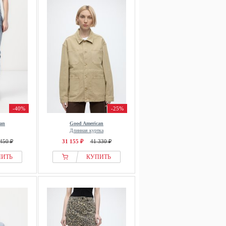
-40%
-25%
an
Good American
Длинная куртка
450 ₽
31 155 ₽
41 330 ₽
ПИТЬ
КУПИТЬ