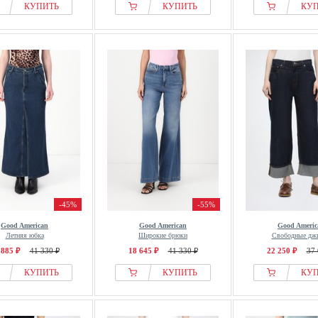
КУПИТЬ
КУПИТЬ
КУ
-45%
-55%
Good American
Good American
Good Americ
Летняя юбка
Широкие брюки
Свободные дж
 885 ₽
41 330 ₽
18 645 ₽
41 330 ₽
22 250 ₽
37 
КУПИТЬ
КУПИТЬ
КУ