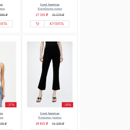
an
Good American
инсы
Коктейльное платье
090 ₽
27 335 ₽
45 570 ₽
ПИТЬ
КУПИТЬ
-37%
-30%
an
Good American
вка
Клешеные джинсы
830 ₽
29 035 ₽
41 330 ₽