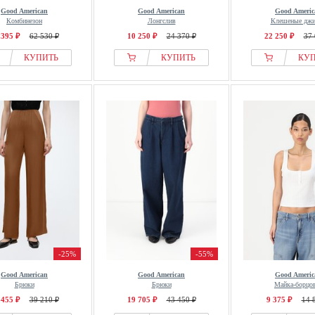
Good American
Good American
Good Americ
Комбинезон
Лонгслив
Клешеные дж
 395 ₽
62 530 ₽
10 250 ₽
24 370 ₽
22 250 ₽
37 
КУПИТЬ
КУПИТЬ
КУ
-25%
-55%
Good American
Good American
Good Americ
Брюки
Брюки
Майка-борцо
 455 ₽
39 210 ₽
19 705 ₽
43 450 ₽
9 375 ₽
14 