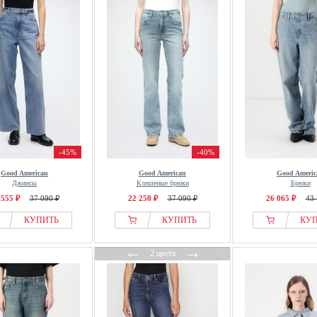
-45%
-40%
Good American
Good American
Good Americ
Джинсы
Клешеные брюки
Брюки
 555 ₽
37 090 ₽
22 250 ₽
37 090 ₽
26 065 ₽
43 
КУПИТЬ
КУПИТЬ
КУ
←
→
2 цвета