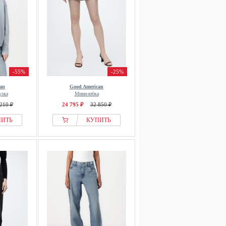
-55%
-25%
an
Good American
узка
Мини-юбка
210 ₽
24 795 ₽
32 850 ₽
ПИТЬ
КУПИТЬ