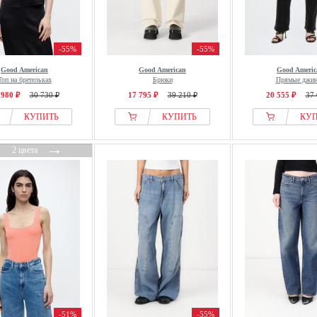
-55%
-55%
Good American
Good American
Good Americ
Топ на бретельках
Брюки
Прямые джи
 980 ₽
30 730 ₽
17 795 ₽
39 210 ₽
20 555 ₽
37 
КУПИТЬ
КУПИТЬ
КУ
←
→
2 цвета
-51%
-55%