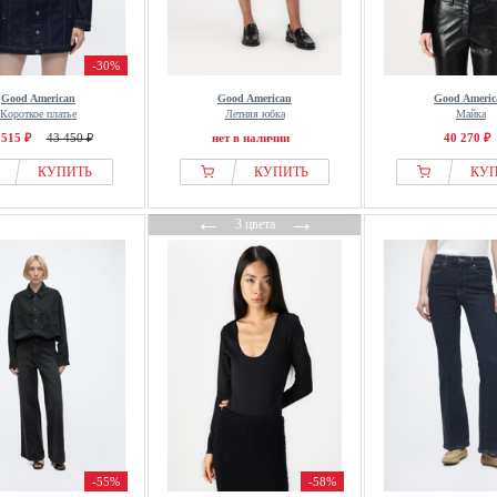
-30%
Good American
Good American
Good Americ
Короткое платье
Летняя юбка
Майка
 515 ₽
43 450 ₽
нет в наличии
40 270 ₽
КУПИТЬ
КУПИТЬ
КУ
←
→
3 цвета
-55%
-58%