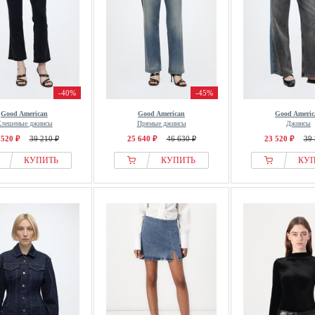
-40%
-45%
Good American
Good American
Good Americ
лешеные джинсы
Прямые джинсы
Джинсы
 520 ₽
39 210 ₽
25 640 ₽
46 630 ₽
23 520 ₽
39 
КУПИТЬ
КУПИТЬ
КУ