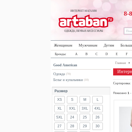
ИНТЕРНЕТ-МАГАЗИН
8-
ОДЕЖДА, ОБУВЬ И АКСЕССУАРЫ
Женщинам
Мужчинам
Детям
Больш
Бренды:
A
B
C
D
E
F
Главная
Good American
Интерн
Одежда
(70)
Белье и купальники
(10)
Сортировка
Размер
Показано
1
-
XS
S
M
L
XL
XXL
3XL
4XL
5XL
24
25
26
27
28
29
30