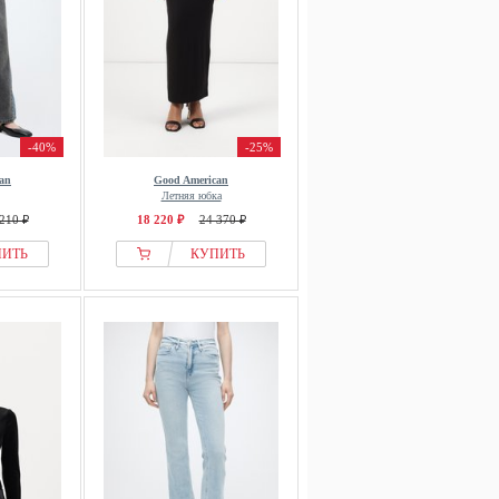
-40%
-25%
an
Good American
Летняя юбка
210 ₽
18 220 ₽
24 370 ₽
ПИТЬ
КУПИТЬ