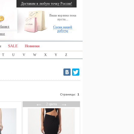
Доставим в любую точку России!
Ваша корзина пока
пуста...
абинет
Схема нашей
работы
ное
ы
SALE
Новинки
T
U
V
W
X
Y
Z
Страницы:
1
←
→
2 цвета