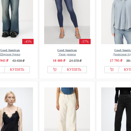
-45%
-57%
Good American
Good American
Good Americ
Широкие брюки
Узкие джинсы
Джинсовая бл
 945 ₽
43 450 ₽
10 480 ₽
24 370 ₽
17 795 ₽
39 
КУПИТЬ
КУПИТЬ
КУ