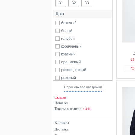
31
32
33
Цвет
бежевый
белый
голубой
коричневый
К
красный
23
оранжевый
разноцветный
розовый
серый
Сбросить все настройки
синий
Скидки
фиолетовый
Новинки
Товары в наличии
черный
(1144)
Контакты
Доставка