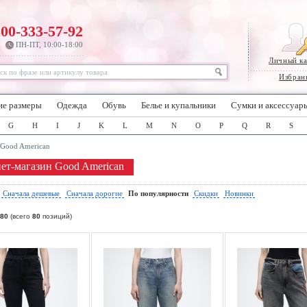
800-333-57-92
ПН-ПТ, 10:00-18:00
Личный к
Избран
ие размеры
Одежда
Обувь
Белье и купальники
Сумки и аксессуар
G
H
I
J
K
L
M
N
O
P
Q
R
S
Good American
ет-магазин Good American
:
Сначала дешевые
Сначала дорогие
По популярности
Скидки
Новинки
80
(всего
80
позиций)