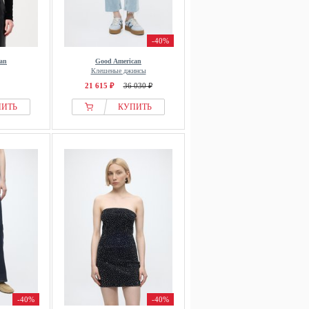
-40%
an
Good American
Клешеные джинсы
21 615 ₽
36 030 ₽
ПИТЬ
КУПИТЬ
-40%
-40%