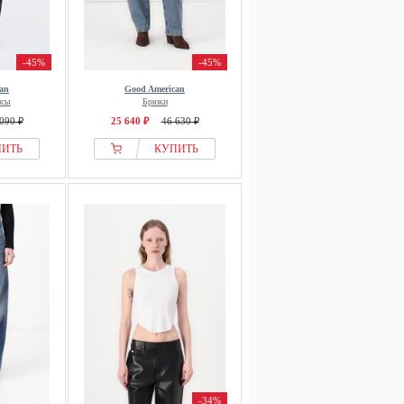
-45%
-45%
an
Good American
нсы
Брюки
090 ₽
25 640 ₽
46 630 ₽
ПИТЬ
КУПИТЬ
-34%