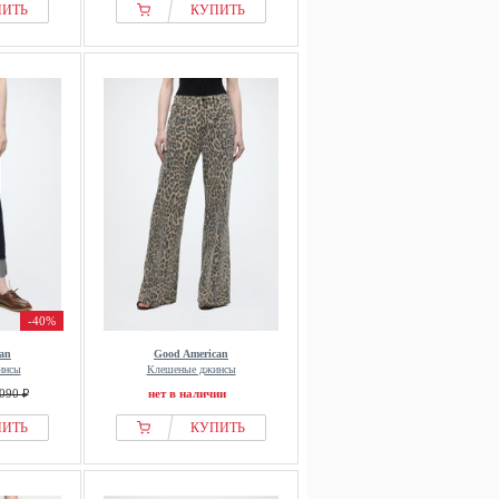
ПИТЬ
КУПИТЬ
-40%
an
Good American
инсы
Клешеные джинсы
090 ₽
нет в наличии
ПИТЬ
КУПИТЬ