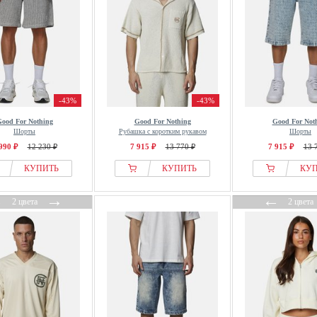
-43%
-43%
ood For Nothing
Good For Nothing
Good For Not
Шорты
Рубашка с коротким рукавом
Шорты
990 ₽
12 230 ₽
7 915 ₽
13 770 ₽
7 915 ₽
13 
КУПИТЬ
КУПИТЬ
КУ
←
→
←
2 цвета
2 цвета