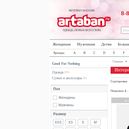
ИНТЕРНЕТ-МАГАЗИН
8-
ОДЕЖДА, ОБУВЬ И АКСЕССУАРЫ
Женщинам
Мужчинам
Детям
Больш
Бренды:
A
B
C
D
E
F
Главная
Good For Nothing
Интерн
Одежда
(93)
Сумки и аксессуары
(6)
Сортировка
Пол
Показано
1
-
Женщины
Мужчины
Размер
XXS
XS
S
M