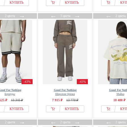
КУПИТЬ
КУПИТЬ
КУ
←
→
←
→
←
2 цвета
3 цвета
2 цвета
-43%
-43%
ood For Nothing
Good For Nothing
Good For Not
Бермуды
Широкие брюки
Майка
625 ₽
13 345 ₽
7 915 ₽
13 770 ₽
10 480 ₽
КУПИТЬ
КУПИТЬ
КУ
←
→
←
→
←
2 цвета
2 цвета
2 цвета