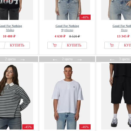
-46%
ood For Nothing
Good For Nothing
Good For Not
Майка
Футболка
Поло
10 480 ₽
4 630 ₽
8 520 ₽
13 345 ₽
КУПИТЬ
КУПИТЬ
КУ
←
→
←
→
←
2 цвета
2 цвета
3 цвета
-45%
-46%