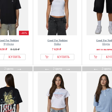
-46%
ood For Nothing
Good For Nothing
Good For Not
Футболка
Майка
Шорты
 630 ₽
8 520 ₽
7 620 ₽
нет в налич
КУПИТЬ
КУПИТЬ
КУ
←
→
←
→
←
2 цвета
2 цвета
2 цвета