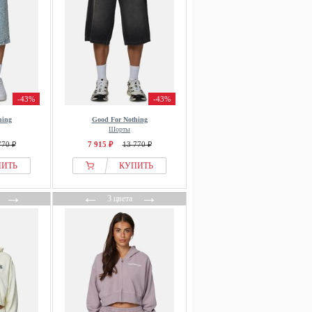
-43%
-43%
hing
Good For Nothing
Шорты
770 ₽
7 915 ₽
13 770 ₽
ПИТЬ
КУПИТЬ
→
←
→
3 цвета