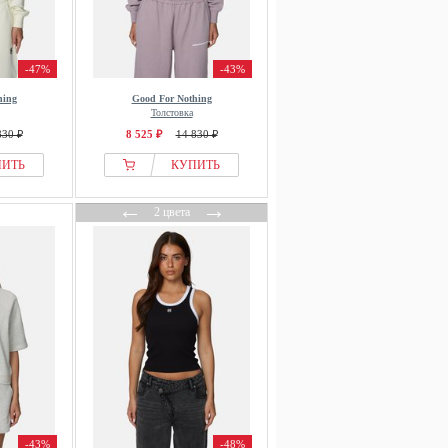
-47%
-43%
hing
Good For Nothing
Толстовка
830 ₽
8 525 ₽
14 830 ₽
ПИТЬ
КУПИТЬ
←
→
2 цвета
-43%
-48%