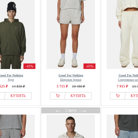
-43%
-45%
ood For Nothing
Good For Nothing
Good For Not
Худи
Широкие брюки
Спортивные ш
525 ₽
14 830 ₽
5 715 ₽
10 480 ₽
7 915 ₽
13 
КУПИТЬ
КУПИТЬ
КУ
←
→
2 цвета