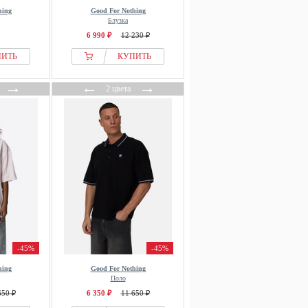
hing
Good For Nothing
Блузка
6 990 ₽
12 230 ₽
ПИТЬ
КУПИТЬ
→
←
→
2 цвета
-45%
-45%
hing
Good For Nothing
Поло
650 ₽
6 350 ₽
11 650 ₽