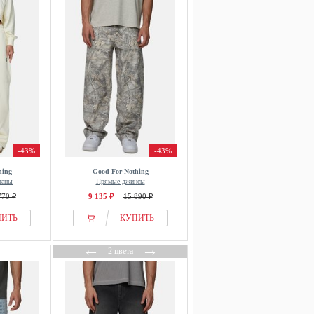
-43%
-43%
hing
Good For Nothing
таны
Прямые джинсы
770 ₽
9 135 ₽
15 890 ₽
ПИТЬ
КУПИТЬ
←
→
2 цвета