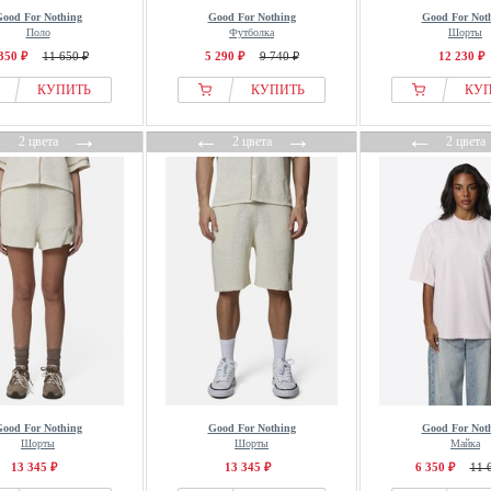
ood For Nothing
Good For Nothing
Good For Not
Поло
Футболка
Шорты
350 ₽
11 650 ₽
5 290 ₽
9 740 ₽
12 230 ₽
КУПИТЬ
КУПИТЬ
КУ
←
→
←
→
←
2 цвета
2 цвета
2 цвета
ood For Nothing
Good For Nothing
Good For Not
Шорты
Шорты
Майка
13 345 ₽
13 345 ₽
6 350 ₽
11 