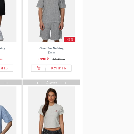
-48%
hing
Good For Nothing
Поло
ии
6 990 ₽
13 345 ₽
ПИТЬ
КУПИТЬ
→
←
→
2 цвета