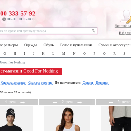
800-333-57-92
ПН-ПТ, 10:00-18:00
Личный к
Избран
ие размеры
Одежда
Обувь
Белье и купальники
Сумки и аксессуар
G
H
I
J
K
L
M
N
O
P
Q
R
S
Good For Nothing
ет-магазин Good For Nothing
:
Сначала дешевые
Сначала дорогие
По популярности
Скидки
Новинки
99
(всего
99
позиций)
←
→
←
→
←
4 цвета
2 цвета
5 цветов