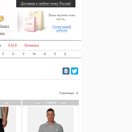
Доставим в любую точку России!
Ваша корзина пока
пуста...
абинет
Схема нашей
работы
ное
ы
SALE
Новинки
T
U
V
W
X
Y
Z
Страницы:
1
→
←
→
2 цвета