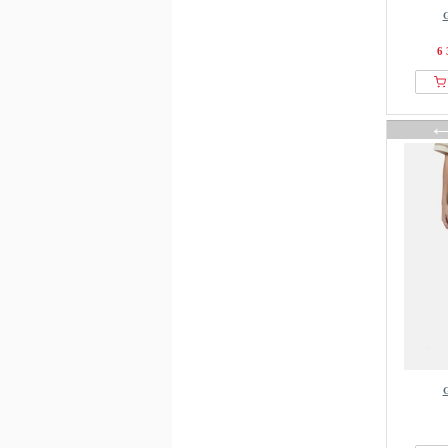
G
6 
G