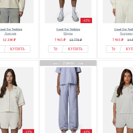
-43%
ood For Nothing
Good For Nothing
Good For Not
Лонгслив
Шорты
Толстовка
12 230 ₽
7 915 ₽
13 770 ₽
7 915 ₽
14 
КУПИТЬ
КУПИТЬ
КУ
←
→
2 цвета
-15%
-43%