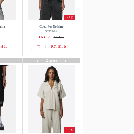
-46%
hing
Good For Nothing
Футболка
4 630 ₽
8 520 ₽
ПИТЬ
КУПИТЬ
→
←
→
2 цвета
-43%