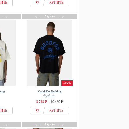
ПИТЬ
КУПИТЬ
→
←
→
2 цвета
-45%
hing
Good For Nothing
Футболка
5 715 ₽
10 480 ₽
ПИТЬ
КУПИТЬ
→
←
→
3 цвета