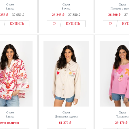
Grace
Grace
Grace
Блузка
Блузка
Пуловер в пол
 255 ₽
37 950 ₽
23 245 ₽
27 350 ₽
26 500 ₽
37 
КУПИТЬ
КУПИТЬ
КУ
Grace
Grace
Grace
Блузка
Джинсовая куртка
Толстовка
нет в наличии
61 270 ₽
29 470 ₽