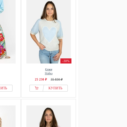
-30%
Grace
Майка
25 230 ₽
35 830 ₽
ПИТЬ
КУПИТЬ