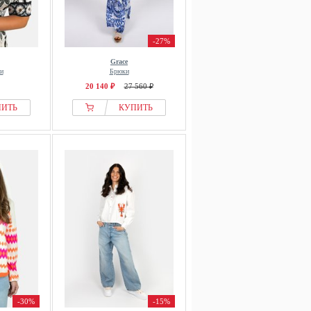
-27%
Grace
и
Брюки
20 140 ₽
27 560 ₽
ПИТЬ
КУПИТЬ
-30%
-15%