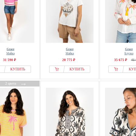
Grace
Grace
Grace
Майка
Майка
Блузка
31 590 ₽
20 775 ₽
35 675 ₽
41 
КУПИТЬ
КУПИТЬ
КУ
←
→
2 цвета