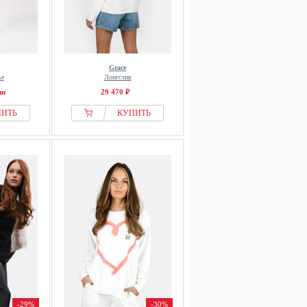
Grace
ье
Лонгслив
ии
29 470 ₽
ПИТЬ
КУПИТЬ
-29%
-30%