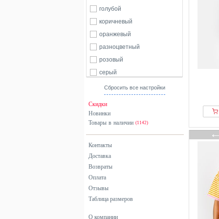
голубой
коричневый
оранжевый
разноцветный
розовый
серый
синий
Сбросить все настройки
фиолетовый
Скидки
черный
Новинки
Товары в наличии
(1142)
Контакты
Доставка
Возвраты
Оплата
Отзывы
Таблица размеров
О компании