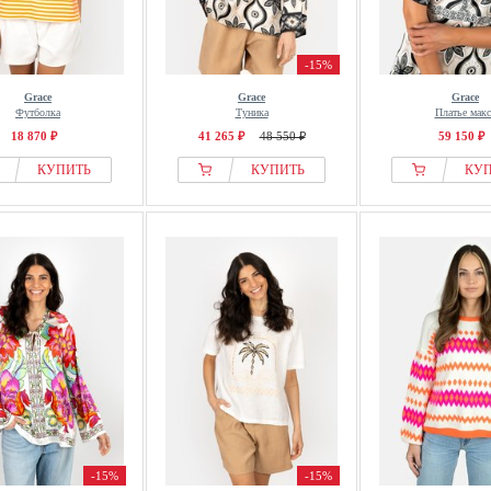
-15%
Grace
Grace
Grace
Футболка
Туника
Платье макс
18 870 ₽
41 265 ₽
48 550 ₽
59 150 ₽
КУПИТЬ
КУПИТЬ
КУ
-15%
-15%