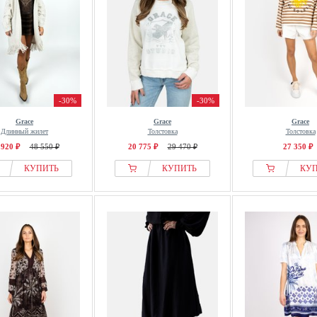
-30%
-30%
Grace
Grace
Grace
Длинный жилет
Толстовка
Толстовка
 920 ₽
48 550 ₽
20 775 ₽
29 470 ₽
27 350 ₽
КУПИТЬ
КУПИТЬ
КУ