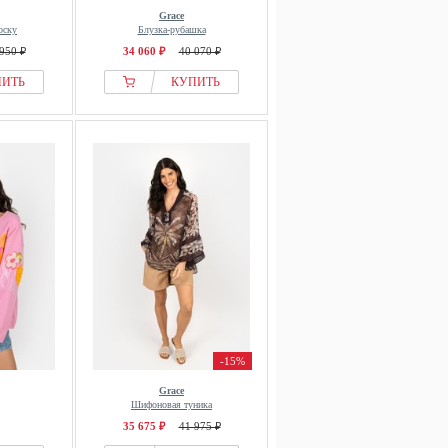
Grace
оску
Блузка-рубашка
950 ₽
34 060 ₽
40 070 ₽
ПИТЬ
КУПИТЬ
-15%
Grace
Шифоновая туника
35 675 ₽
41 975 ₽