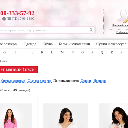
800-333-57-92
ПН-ПТ, 10:00-18:00
Личный к
Избран
ие размеры
Одежда
Обувь
Белье и купальники
Сумки и аксессуар
G
H
I
J
K
L
M
N
O
P
Q
R
S
Grace
ет-магазин Grace
:
Сначала дешевые
Сначала дорогие
По популярности
Скидки
Новинки
49
(всего
49
позиций)