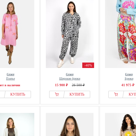
-40%
Grace
Grace
Grace
Платье
Широкие брюки
Брюки
нет в наличии
15 900 ₽
26 500 ₽
41 975 ₽
КУПИТЬ
КУПИТЬ
КУ