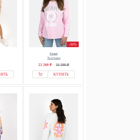
-30%
Grace
Толстовка
22 260 ₽
31 590 ₽
ПИТЬ
КУПИТЬ