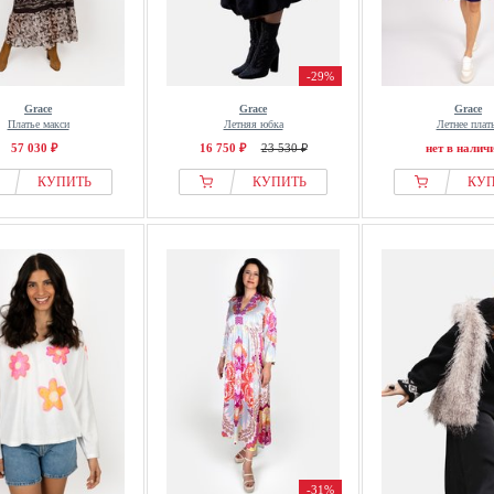
-29%
Grace
Grace
Grace
Платье макси
Летняя юбка
Летнее плат
57 030 ₽
16 750 ₽
23 530 ₽
нет в налич
КУПИТЬ
КУПИТЬ
КУ
-31%