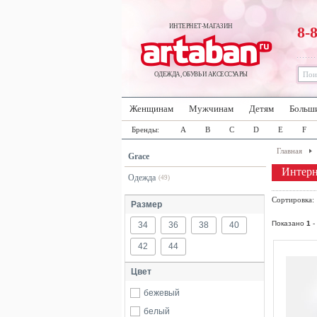
ИНТЕРНЕТ-МАГАЗИН
8-
ОДЕЖДА, ОБУВЬ И АКСЕССУАРЫ
Женщинам
Мужчинам
Детям
Больш
Бренды:
A
B
C
D
E
F
Главная
Grace
Интерн
Одежда
(49)
Сортировка
Размер
Показано
1
-
34
36
38
40
42
44
Цвет
бежевый
белый