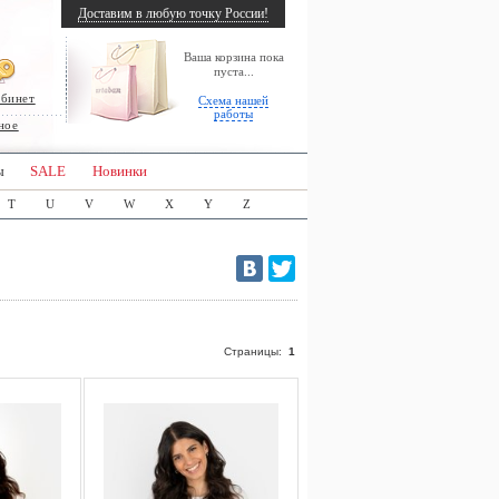
Доставим в любую точку России!
Ваша корзина пока
пуста...
абинет
Схема нашей
работы
ное
ы
SALE
Новинки
T
U
V
W
X
Y
Z
Страницы:
1