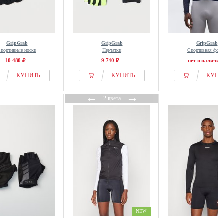
GripGrab
GripGrab
GripGrab
портивные носки
Перчатки
Спортивная ф
10 480 ₽
9 740 ₽
нет в налич
КУПИТЬ
КУПИТЬ
КУ
←
→
2 цвета
NEW