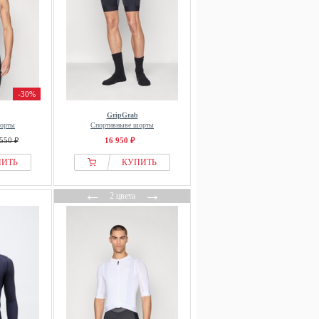
-30%
GripGrab
шорты
Спортивныве шорты
550 ₽
16 950 ₽
ПИТЬ
КУПИТЬ
←
→
2 цвета