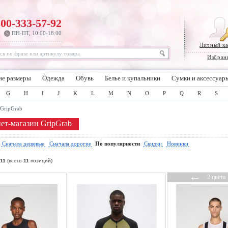
800-333-57-92
ПН-ПТ, 10:00-18:00
Личный к
Избран
ие размеры
Одежда
Обувь
Белье и купальники
Сумки и аксессуар
G
H
I
J
K
L
M
N
O
P
Q
R
S
GripGrab
ет-магазин GripGrab
:
Сначала дешевые
Сначала дорогие
По популярности
Скидки
Новинки
11
(всего
11
позиций)
←
2 цвета