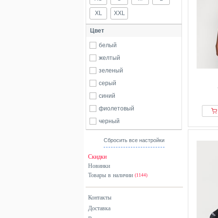
XL
XXL
Цвет
белый
желтый
зеленый
серый
синий
фиолетовый
черный
Сбросить все настройки
Скидки
Новинки
Товары в наличии
(1144)
Контакты
Доставка