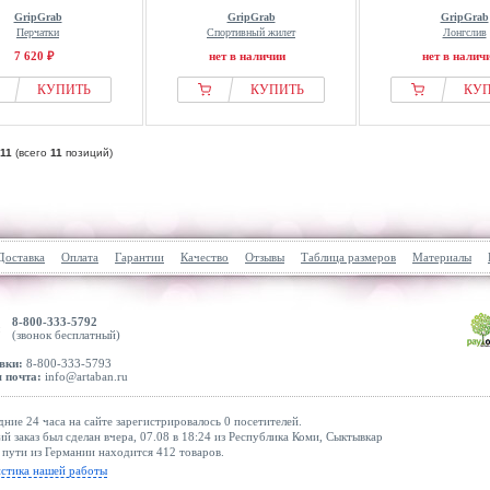
GripGrab
GripGrab
GripGrab
Перчатки
Спортивный жилет
Лонгслив
7 620 ₽
нет в наличии
нет в налич
КУПИТЬ
КУПИТЬ
КУ
11
(всего
11
позиций)
Доставка
Оплата
Гарантии
Качество
Отзывы
Таблица размеров
Материалы
8-800-333-5792
(звонок бесплатный)
вки:
8-800-333-5793
 почта:
info@artaban.ru
дние 24 часа на сайте зарегистрировалось 0 посетителей.
й заказ был сделан вчера, 07.08 в 18:24 из Республика Коми, Сыктывкар
 пути из Германии находится 412 товаров.
истика нашей работы