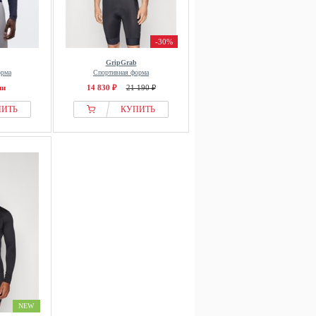
-30%
GripGrab
орма
Спортивная форма
ии
14 830 ₽
21 190 ₽
ПИТЬ
КУПИТЬ
NEW