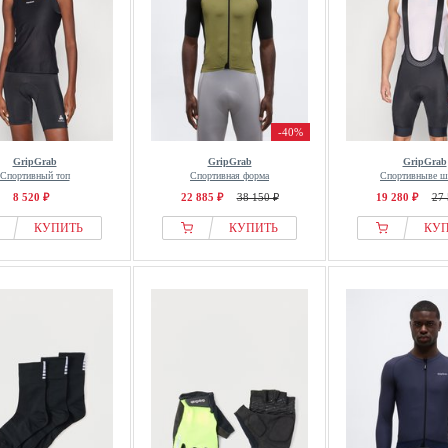
-40%
GripGrab
GripGrab
GripGrab
Спортивный топ
Спортивная форма
Спортивныве 
8 520 ₽
22 885 ₽
38 150 ₽
19 280 ₽
27 
КУПИТЬ
КУПИТЬ
КУ