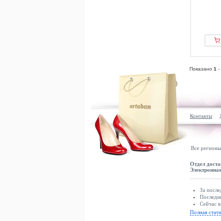
Показано
1
-
Контакты
Все регионы
Отдел доста
Электронная
За после
Последни
Сейчас в
Полная стат