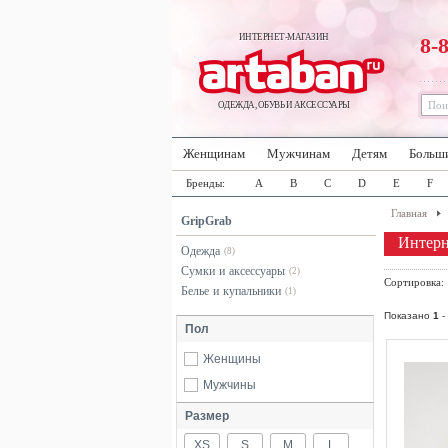
ИНТЕРНЕТ-МАГАЗИН
8-
ОДЕЖДА, ОБУВЬ И АКСЕССУАРЫ
Женщинам
Мужчинам
Детям
Больш
Бренды:
A
B
C
D
E
F
Главная
GripGrab
Интерн
Одежда
(8)
Сумки и аксессуары
(2)
Сортировка
Белье и купальники
(1)
Показано
1
-
Пол
Женщины
Мужчины
Размер
XS
S
M
L