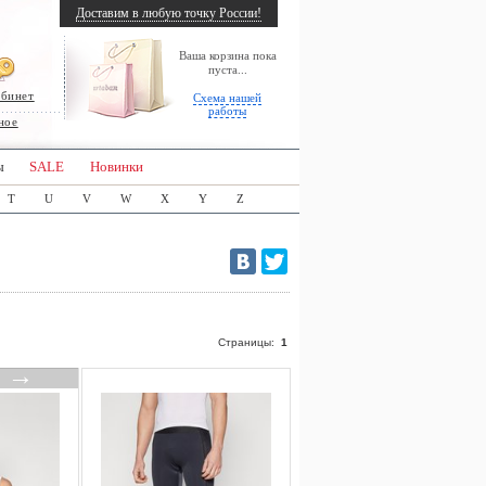
Доставим в любую точку России!
Ваша корзина пока
пуста...
абинет
Схема нашей
работы
ное
ы
SALE
Новинки
T
U
V
W
X
Y
Z
Страницы:
1
→