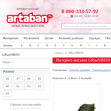
ИНТЕРНЕТ-МАГАЗИН
8-800-333-57-92
ПН-ПТ, 10:00-18:00
ОДЕЖДА, ОБУВЬ И АКСЕССУАРЫ
Женщинам
Мужчинам
Детям
Большие размеры
Одежда
Обу
Бренды:
A
B
C
D
E
F
G
H
I
J
K
Главная
GRuuNBEIN
GRuuNBEIN
Интернет-магазин GRuuNBEIN
Обувь
(1)
Сортировка:
Сначала дешевые
Сначала дорог
Размер
Показано
1
-
1
(всего
1
позиций)
36
37
38
39
40
41
42
43
44
Сбросить все настройки