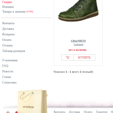
Скидки
Новинки
Товары в наличии
(1144)
Контакты
Доставка
Возвраты
Оплата
GRuuNBEIN
Сапожки
Отзывы
нет в наличии
Таблица размеров
КУПИТЬ
О компании
FAQ
Новости
Показано
1
-
1
(всего
1
позиций)
Статьи
Статистика
Контакты
Доставка
Оплата
Гарантии
К