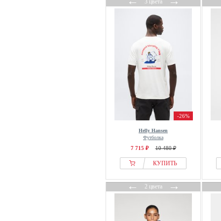
←
→
3 цвета
-26%
Helly Hansen
Футболка
7 715 ₽
10 480 ₽
КУПИТЬ
←
→
2 цвета