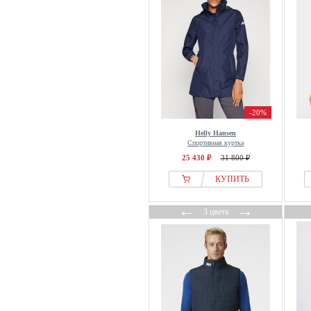
-20%
Helly Hansen
Спортивная куртка
25 430 ₽
31 800 ₽
КУПИТЬ
←
→
3 цвета