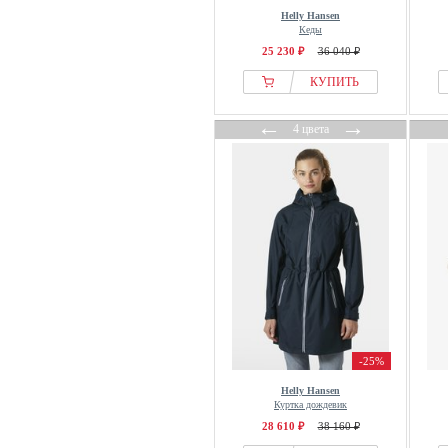
Helly Hansen
Кеды
25 230 ₽
36 040 ₽
КУПИТЬ
←
→
4 цвета
-25%
Helly Hansen
Куртка дождевик
28 610 ₽
38 160 ₽