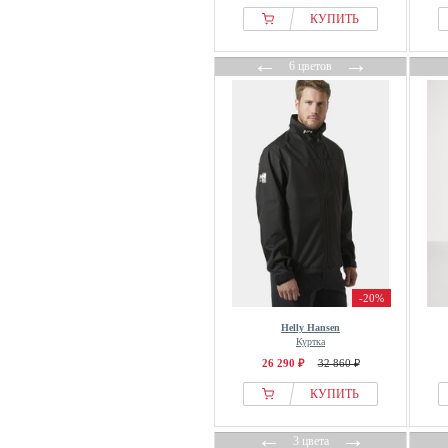
КУПИТЬ
←
→
6 цветов
-20%
Helly Hansen
Куртка
26 290 ₽
32 860 ₽
КУПИТЬ
←
→
3 цвета