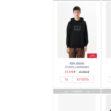
-20%
Helly Hansen
Пуловер с капюшоном
13 570 ₽
16 960 ₽
КУПИТЬ
←
→
4 цвета