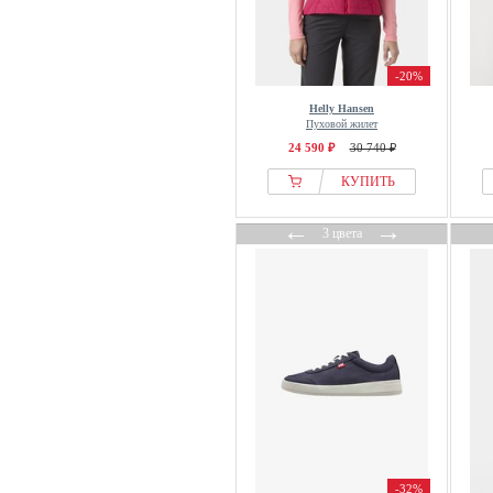
-20%
Helly Hansen
Пуховой жилет
24 590 ₽
30 740 ₽
КУПИТЬ
←
→
3 цвета
-32%