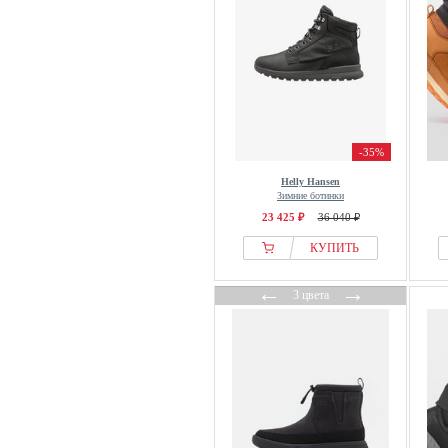
-35%
Helly Hansen
Зимние ботинки
23 425 ₽
36 040 ₽
КУПИТЬ
←
→
3 цвета