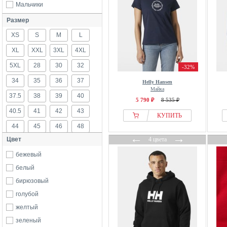
Мальчики
Размер
XS
S
M
L
XL
XXL
3XL
4XL
5XL
28
30
32
-32%
34
35
36
37
Helly Hansen
Майка
37.5
38
39
40
5 790 ₽
8 535 ₽
40.5
41
42
43
КУПИТЬ
44
45
46
48
←
→
Цвет
4 цвета
86
92
98
104
бежевый
110
116
122
128
белый
134
140
152
158
бирюзовый
164
176
б/р
голубой
желтый
зеленый