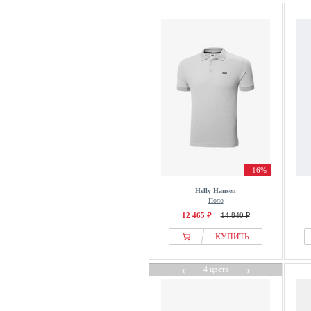
-16%
Helly Hansen
Поло
12 465 ₽
14 840 ₽
КУПИТЬ
←
→
4 цвета