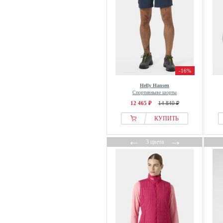
-16%
Helly Hansen
Спортивныве шорты
12 465 ₽
14 840 ₽
КУПИТЬ
←
→
3 цвета