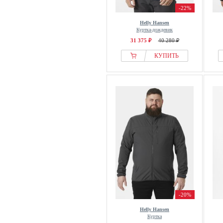
-22%
Helly Hansen
Куртка-дождевик
31 375 ₽
40 280 ₽
КУПИТЬ
-20%
Helly Hansen
Куртка