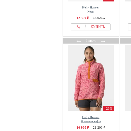
Helly Hansen
Кеды
12 300 ₽
18 020 ₽
КУПИТЬ
←
→
2 цвета
-20%
Helly Hansen
Флисовая кофта
16 960 ₽
21 200 ₽