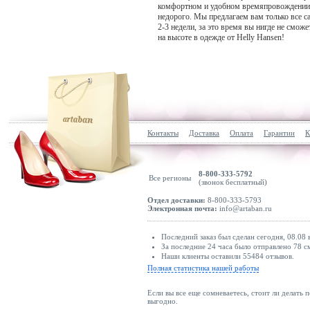
комфортном и удобном времяпровождении. 
недорого. Мы предлагаем вам только все са
2-3 недели, за это время вы нигде не сможе
на высоте в одежде от Helly Hansen!
Контакты
Доставка
Оплата
Гарантии
К
8-800-333-5792
Все регионы
(звонок бесплатный)
Отдел доставки:
8-800-333-5793
Электронная почта:
info@artaban.ru
Последний заказ был сделан сегодня, 08.08 
За последние 24 часа было отправлено 78 с
Наши клиенты оставили 55484 отзывов.
Полная статистика нашей работы
Если вы все еще сомневаетесь, стоит ли делать 
выгодно.