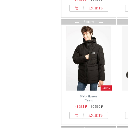
КУПИТЬ
←
→
3 цвета
-40%
Helly Hansen
Пальто
48 335 ₽
80 560 ₽
КУПИТЬ