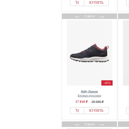
КУПИТЬ
←
→
2 цвета
-40%
Helly Hansen
Беговые кроссовки
17 810 ₽
29 680 ₽
КУПИТЬ
←
→
3 цвета