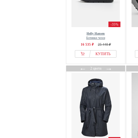
-35%
Helly Hansen
Ботинки челси
16 535 ₽
25 440 ₽
КУПИТЬ
←
→
2 цвета