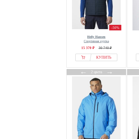
-50%
Helly Hansen
Спортивная куртка
15 370 ₽
30 740 ₽
КУПИТЬ
←
→
2 цвета