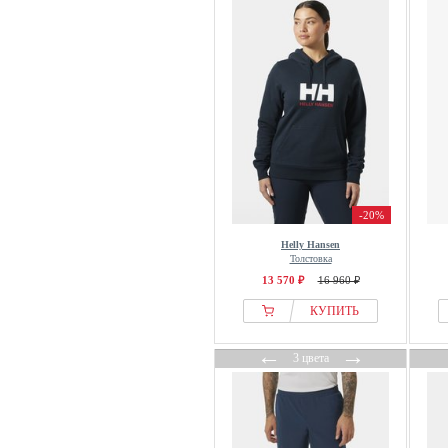
-20%
Helly Hansen
Толстовка
13 570 ₽
16 960 ₽
КУПИТЬ
←
→
3 цвета