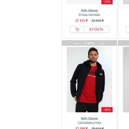
-20%
Helly Hansen
Куртка дождевик
27 135 ₽
33 920 ₽
КУПИТЬ
←
→
4 цвета
-40%
Helly Hansen
Спортивная куртка
17 160 ₽
28 610 ₽