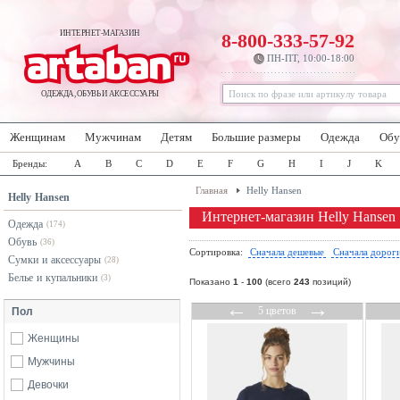
ИНТЕРНЕТ-МАГАЗИН
8-800-333-57-92
ПН-ПТ, 10:00-18:00
ОДЕЖДА, ОБУВЬ И АКСЕССУАРЫ
Женщинам
Мужчинам
Детям
Большие размеры
Одежда
Обу
Бренды:
A
B
C
D
E
F
G
H
I
J
K
Главная
Helly Hansen
Helly Hansen
Интернет-магазин Helly Hansen
Одежда
(174)
Обувь
(36)
Сортировка:
Сначала дешевые
Сначала дорог
Сумки и аксессуары
(28)
Белье и купальники
(3)
Показано
1
-
100
(всего
243
позиций)
←
→
5 цветов
Пол
Женщины
Мужчины
Девочки