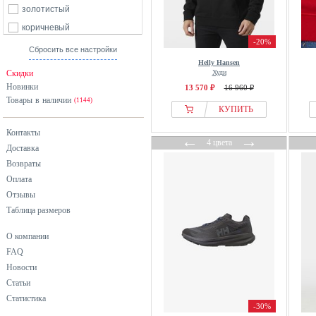
золотистый
коричневый
-20%
красный
Сбросить все настройки
Helly Hansen
оранжевый
Скидки
Худи
разноцветный
Новинки
13 570 ₽
16 960 ₽
Товары в наличии
розовый
(1144)
КУПИТЬ
серый
Контакты
←
→
синий
4 цвета
Доставка
фиолетовый
Возвраты
хаки
Оплата
черный
Отзывы
Таблица размеров
О компании
FAQ
Новости
Статьи
Статистика
-30%