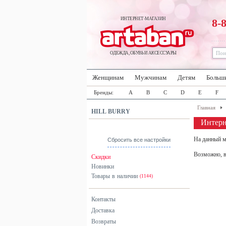
ИНТЕРНЕТ-МАГАЗИН
8-
ОДЕЖДА, ОБУВЬ И АКСЕССУАРЫ
Женщинам
Мужчинам
Детям
Больш
Бренды:
A
B
C
D
E
F
Главная
HILL BURRY
Интер
На данный м
Сбросить все настройки
Возможно, в
Скидки
Новинки
Товары в наличии
(1144)
Контакты
Доставка
Возвраты