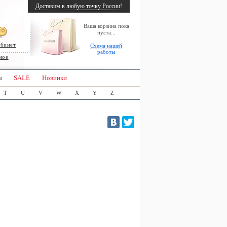
Доставим в любую точку России!
Ваша корзина пока
пуста...
абинет
Схема нашей
работы
ное
ы
SALE
Новинки
T
U
V
W
X
Y
Z