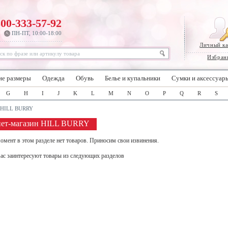
800-333-57-92
ПН-ПТ, 10:00-18:00
Личный к
Избран
ие размеры
Одежда
Обувь
Белье и купальники
Сумки и аксессуар
G
H
I
J
K
L
M
N
O
P
Q
R
S
HILL BURRY
нет-магазин HILL BURRY
омент в этом разделе нет товаров. Приносим свои извинения.
ас заинтересуют товары из следующих разделов