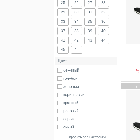
25
26
27
28
29
30
31
32
33
34
35
36
37
38
39
40
41
42
43
44
45
46
Цвет
бежевый
голубой
зеленый
коричневый
красный
розовый
серый
синий
черный
Сбросить все настройки