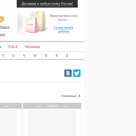
Доставим в любую точку России!
Ваша корзина пока
пуста...
абинет
Схема нашей
работы
ное
ы
SALE
Новинки
T
U
V
W
X
Y
Z
Страницы:
1
→
←
→
3 цвета