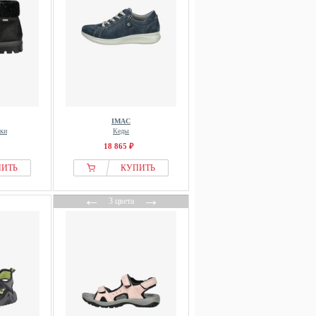
IMAC
нки
Кеды
18 865 ₽
ПИТЬ
КУПИТЬ
←
→
3 цвета