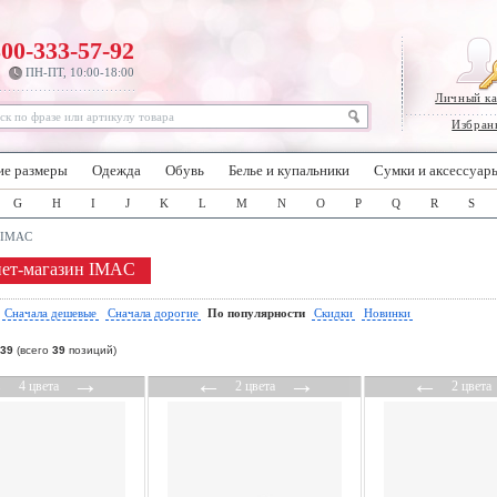
800-333-57-92
ПН-ПТ, 10:00-18:00
Личный к
Избран
ие размеры
Одежда
Обувь
Белье и купальники
Сумки и аксессуар
G
H
I
J
K
L
M
N
O
P
Q
R
S
IMAC
ет-магазин IMAC
:
Сначала дешевые
Сначала дорогие
По популярности
Скидки
Новинки
39
(всего
39
позиций)
←
→
←
→
←
4 цвета
2 цвета
2 цвета