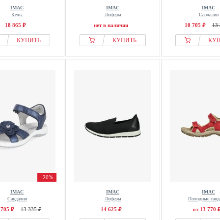
IMAC
IMAC
IMAC
Кеды
Лоферы
Сандалии
18 865 ₽
нет в наличии
10 705 ₽
13 
КУПИТЬ
КУПИТЬ
КУ
-20%
IMAC
IMAC
IMAC
Сандалии
Лоферы
Походные санд
 705 ₽
13 335 ₽
14 625 ₽
от 13 770 