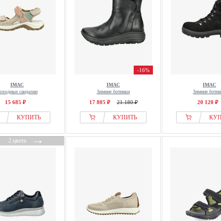
-16%
IMAC
IMAC
IMAC
оходные сандалии
Зимние ботинки
Зимние боти
15 685 ₽
17 805 ₽
21 180 ₽
20 120 ₽
КУПИТЬ
КУПИТЬ
КУ
←
→
2 цвета