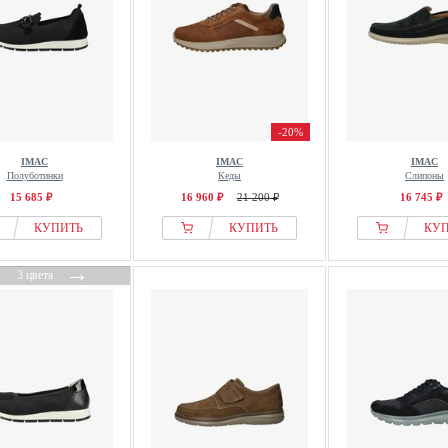
-20%
IMAC
IMAC
IMAC
Полуботинки
Кеды
Слипоны
15 685 ₽
16 960 ₽
21 200 ₽
16 745 ₽
КУПИТЬ
КУПИТЬ
КУ
←
→
3 цвета