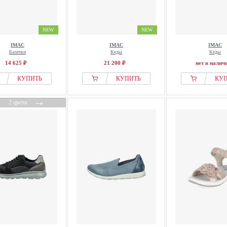
NEW
NEW
IMAC
IMAC
IMAC
Балетки
Кеды
Кеды
14 625 ₽
21 200 ₽
нет в налич
КУПИТЬ
КУПИТЬ
КУ
←
→
2 цвета