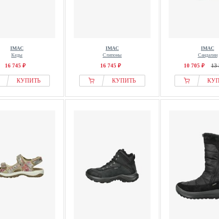
IMAC
IMAC
IMAC
Кеды
Слипоны
Сандалии
16 745 ₽
16 745 ₽
10 705 ₽
13 
КУПИТЬ
КУПИТЬ
КУ