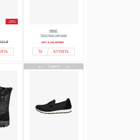
-20%
IMAC
Походные сандалии
335 ₽
нет в наличии
ПИТЬ
КУПИТЬ
←
→
2 цвета