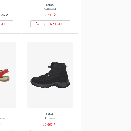
IMAC
Слипоны
335 ₽
16 745 ₽
ПИТЬ
КУПИТЬ
IMAC
алии
Ботинки
₽
19 060 ₽