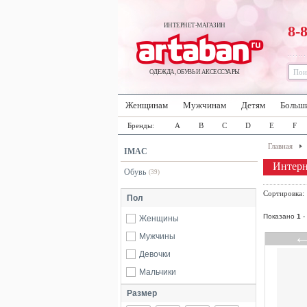
ИНТЕРНЕТ-МАГАЗИН
8-
ОДЕЖДА, ОБУВЬ И АКСЕССУАРЫ
Женщинам
Мужчинам
Детям
Больш
Бренды:
A
B
C
D
E
F
Главная
IMAC
Интерн
Обувь
(39)
Сортировка
Пол
Показано
1
-
Женщины
Мужчины
Девочки
Мальчики
Размер