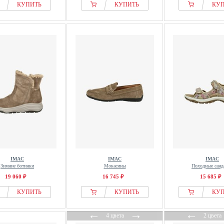
КУПИТЬ
КУПИТЬ
КУ
IMAC
IMAC
IMAC
Зимние ботинки
Мокасины
Походные санд
19 060 ₽
16 745 ₽
15 685 ₽
КУПИТЬ
КУПИТЬ
КУ
←
→
←
4 цвета
2 цвета