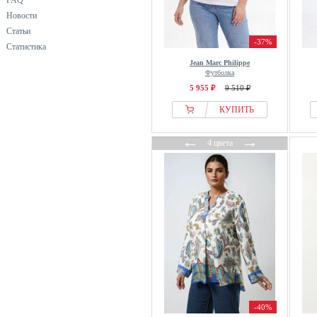
FAQ
Новости
Статьи
-37%
Статистика
Jean Marc Philippe
Футболка
5 955 ₽
9 510 ₽
КУПИТЬ
←
→
4 цвета
-40%