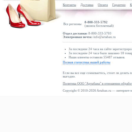
Контакты
Доставка
Оплата
Гарантии
К
8-800-333-5792
Все регионы
(звонок бесплатный)
Отдел доставки:
8-800-333-5793
Электронная почта:
info@artaban.ru
За последние 24 часа на сайте зарегистриро
За последние 24 часа было заказано 18 това
Наши клиенты оставили 55487 отзывов.
Полная статистика нашей работы
Если вы все еще сомневаетесь, стоит ли делать 
выгодно.
Политика ООО "Артабана" в отношении обрабо
Copyright © 2010-2026 Artaban.ru — интернет-