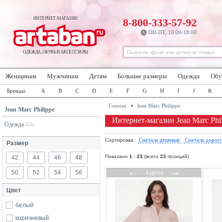
ИНТЕРНЕТ-МАГАЗИН
8-800-333-57-92
ПН-ПТ, 10:00-18:00
ОДЕЖДА, ОБУВЬ И АКСЕССУАРЫ
Женщинам
Мужчинам
Детям
Большие размеры
Одежда
Обу
Бренды:
A
B
C
D
E
F
G
H
I
J
K
Главная
Jean Marc Philippe
Jean Marc Philippe
Интернет-магазин Jean Marc Phi
Одежда
(23)
Сортировка:
Сначала дешевые
Сначала дорог
Размер
Показано
1
-
23
(всего
23
позиций)
42
44
46
48
←
→
50
52
54
56
4 цвета
Цвет
белый
коричневый